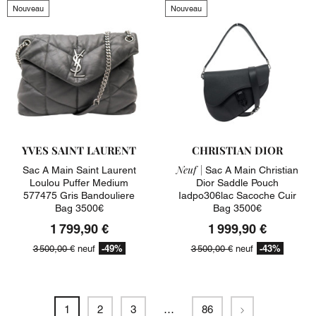
Nouveau
Nouveau
YVES SAINT LAURENT
CHRISTIAN DIOR
Neuf |
Sac A Main Saint Laurent
Sac A Main Christian
Loulou Puffer Medium
Dior Saddle Pouch
577475 Gris Bandouliere
Iadpo306lac Sacoche Cuir
Bag 3500€
Bag 3500€
1 799,90 €
1 999,90 €
-49%
-43%
3 500,00 €
neuf
3 500,00 €
neuf
Suivant
1
2
3
…
86