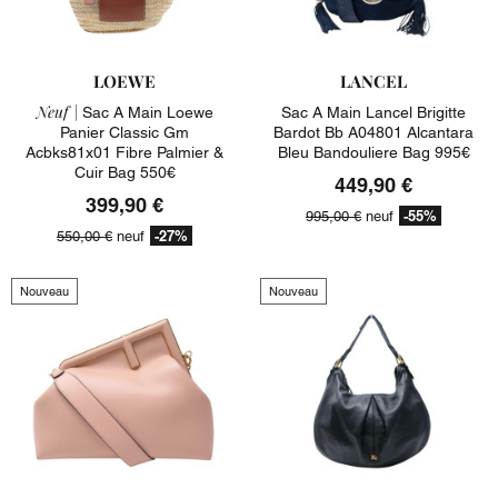
LOEWE
LANCEL
Neuf |
Sac A Main Loewe
Sac A Main Lancel Brigitte
Panier Classic Gm
Bardot Bb A04801 Alcantara
Acbks81x01 Fibre Palmier &
Bleu Bandouliere Bag 995€
Cuir Bag 550€
449,90 €
399,90 €
-55%
995,00 €
neuf
-27%
550,00 €
neuf
Nouveau
Nouveau