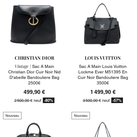
CHRISTIAN DIOR
LOUIS VUITTON
Vintage |
Sac A Main
Sac A Main Louis Vuitton
Christian Dior Cuir Noir Nid
Lockme Ever M51395 En
D'abeille Bandouliere Bag
Cuir Noir Bandouliere Bag
2500€
3500€
499,90 €
1 499,90 €
-80%
-57%
2 500,00 €
neuf
3 500,00 €
neuf
Nouveau
Nouveau