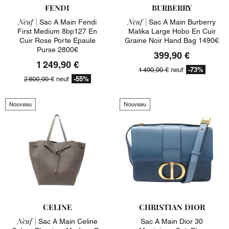
FENDI
BURBERRY
Neuf |
Neuf |
Sac A Main Fendi
Sac A Main Burberry
First Medium 8bp127 En
Malika Large Hobo En Cuir
Cuir Rose Porte Epaule
Graine Noir Hand Bag 1490€
Purse 2800€
399,90 €
1 249,90 €
-73%
1 490,00 €
neuf
-55%
2 800,00 €
neuf
Nouveau
Nouveau
CELINE
CHRISTIAN DIOR
Neuf |
Sac A Main Celine
Sac A Main Dior 30