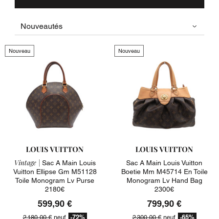
Nouveau
Nouveau
LOUIS VUITTON
LOUIS VUITTON
Vintage |
Sac A Main Louis
Sac A Main Louis Vuitton
Vuitton Ellipse Gm M51128
Boetie Mm M45714 En Toile
Toile Monogram Lv Purse
Monogram Lv Hand Bag
2180€
2300€
599,90 €
799,90 €
-72%
-65%
2 180,00 €
neuf
2 300,00 €
neuf