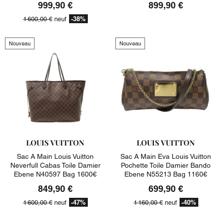
999,90 €
899,90 €
-38%
1 600,00 €
neuf
Nouveau
Nouveau
LOUIS VUITTON
LOUIS VUITTON
Sac A Main Louis Vuitton
Sac A Main Eva Louis Vuitton
Neverfull Cabas Toile Damier
Pochette Toile Damier Bando
Ebene N40597 Bag 1600€
Ebene N55213 Bag 1160€
849,90 €
699,90 €
-47%
-40%
1 600,00 €
neuf
1 160,00 €
neuf