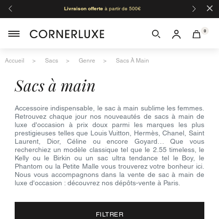
×
Livraison offerte
à partir de 500€
Orga
0
Accueil
Sacs
Genre
Sacs À Main
sacs à main
Accessoire indispensable, le sac à main sublime les femmes.
Retrouvez chaque jour nos nouveautés de sacs à main de
luxe d'occasion à prix doux parmi les marques les plus
prestigieuses telles que Louis Vuitton, Hermès, Chanel, Saint
Laurent, Dior, Céline ou encore Goyard… Que vous
recherchiez un modèle classique tel que le 2.55 timeless, le
Kelly ou le Birkin ou un sac ultra tendance tel le Boy, le
Phantom ou la Petite Malle vous trouverez votre bonheur ici.
Nous vous accompagnons dans la vente de sac à main de
luxe d'occasion : découvrez nos dépôts-vente à Paris.
FILTRER