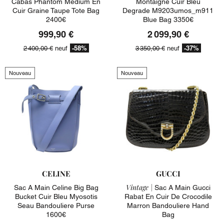
Cabas Phantom Medium En
Montaigne Cuir Bleu
Cuir Graine Taupe Tote Bag
Degrade M9203umos_m911
2400€
Blue Bag 3350€
999,90 €
2 099,90 €
-58%
-37%
2 400,00 €
neuf
3 350,00 €
neuf
Nouveau
Nouveau
CELINE
GUCCI
Vintage |
Sac A Main Celine Big Bag
Sac A Main Gucci
Bucket Cuir Bleu Myosotis
Rabat En Cuir De Crocodile
Seau Bandouliere Purse
Marron Bandouliere Hand
1600€
Bag