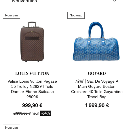
Nouveau
Nouveau
LOUIS VUITTON
GOYARD
Neuf |
Valise Louis Vuitton Pegase
Sac De Voyage A
55 Trolley N26294 Toile
Main Goyard Boston
Damier Ebene Suitcase
Croisiere 40 Toile Goyardine
2800€
Travel Bag
999,90 €
1 999,90 €
-64%
2 800,00 €
neuf
Nouveau