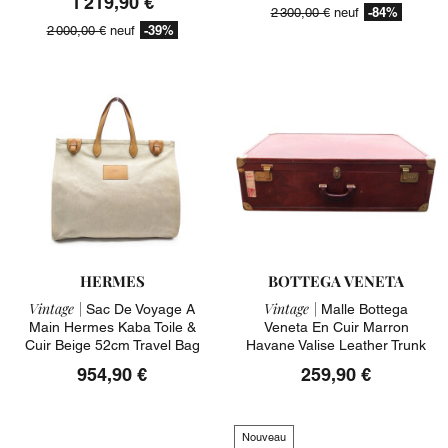
1 219,90 €
-84%
2 300,00 €
neuf
-39%
2 000,00 €
neuf
HERMES
BOTTEGA VENETA
Vintage |
Vintage |
Sac De Voyage A
Malle Bottega
Main Hermes Kaba Toile &
Veneta En Cuir Marron
Cuir Beige 52cm Travel Bag
Havane Valise Leather Trunk
954,90 €
259,90 €
Nouveau