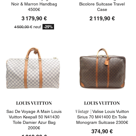
Noir & Marron Handbag
Bicolore Suitcase Travel
4500€
Case
3 179,90 €
2 119,90 €
-29%
4 500,00 €
neuf
LOUIS VUITTON
LOUIS VUITTON
Vintage |
Sac De Voyage A Main Louis
Valise Louis Vuitton
Vuitton Keepall 50 N41430
Sirius 70 M41400 En Toile
Toile Damier Azur Bag
Monogram Suitcase 2300€
2000€
374,90 €