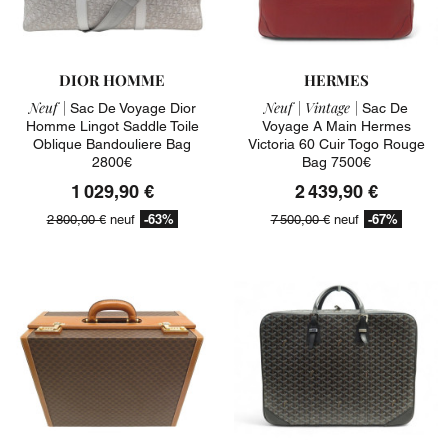
DIOR HOMME
HERMES
Neuf |
Neuf |
Vintage |
Sac De Voyage Dior
Sac De
Homme Lingot Saddle Toile
Voyage A Main Hermes
Oblique Bandouliere Bag
Victoria 60 Cuir Togo Rouge
2800€
Bag 7500€
1 029,90 €
2 439,90 €
-63%
-67%
2 800,00 €
neuf
7 500,00 €
neuf