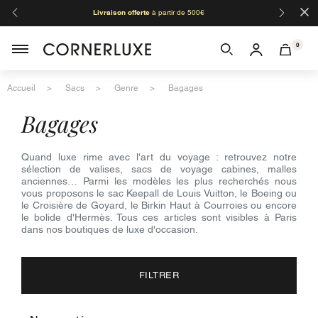
×
Livraison offerte
à partir de 500€
Orga
0
Accueil
Sacs
Genre
Bagages
bagages
Quand luxe rime avec l'art du voyage : retrouvez notre
sélection de valises, sacs de voyage cabines, malles
anciennes… Parmi les modèles les plus recherchés nous
vous proposons le sac Keepall de Louis Vuitton, le Boeing ou
le Croisière de Goyard, le Birkin Haut à Courroies ou encore
le bolide d'Hermès. Tous ces articles sont visibles à Paris
dans nos boutiques de luxe d'occasion.
FILTRER