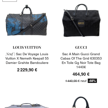
LOUIS VUITTON
GUCCI
Neuf |
Sac De Voyage Louis
Sac A Main Gucci Grand
Vuitton X Nemeth Keepall 55
Cabas Of The Grid 630353
Damier Grahite Bandouliere
En Toile Gg Noir Tote Bag
1440€
2 229,90 €
464,90 €
-68%
1 440,00 €
neuf