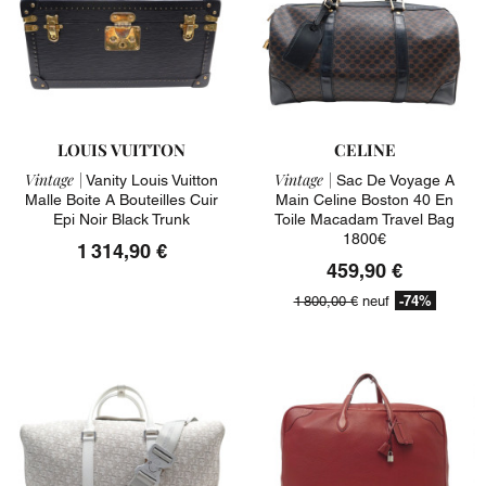
LOUIS VUITTON
CELINE
Vintage |
Vintage |
Vanity Louis Vuitton
Sac De Voyage A
Malle Boite A Bouteilles Cuir
Main Celine Boston 40 En
Epi Noir Black Trunk
Toile Macadam Travel Bag
1800€
1 314,90 €
459,90 €
-74%
1 800,00 €
neuf