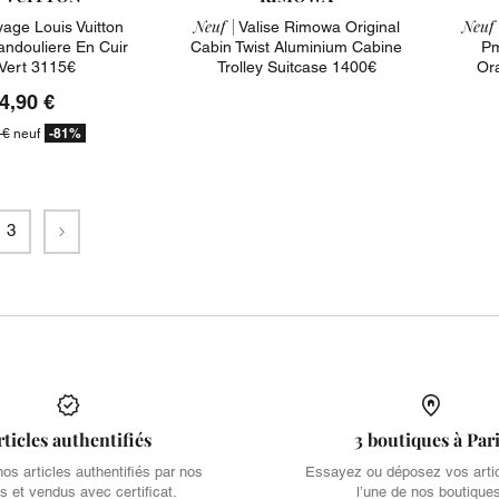
Neuf |
Neuf 
yage Louis Vuitton
Valise Rimowa Original
Bandouliere En Cuir
Cabin Twist Aluminium Cabine
Pm
 Vert 3115€
Trolley Suitcase 1400€
Or
4,90 €
-81%
 €
neuf
Suivant
3
rticles authentifiés
3 boutiques à Par
s articles authentifiés par nos
Essayez ou déposez vos arti
s et vendus avec certificat.
l’une de nos boutique