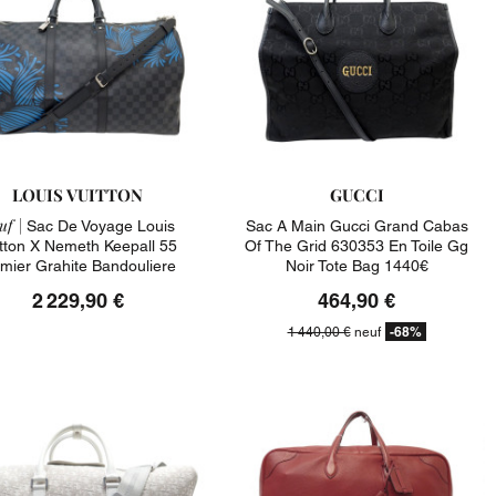
LOUIS VUITTON
GUCCI
uf |
Sac De Voyage Louis
Sac A Main Gucci Grand Cabas
tton X Nemeth Keepall 55
Of The Grid 630353 En Toile Gg
mier Grahite Bandouliere
Noir Tote Bag 1440€
2 229,90 €
464,90 €
-68%
1 440,00 €
neuf