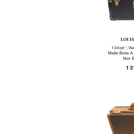
LOUI
Vintage |
Van
Malle Boite A 
Noir 
1 3