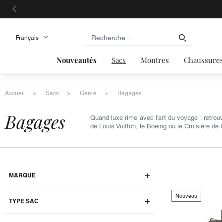
Nouveautés
Sacs
Montres
Chaussure
Accueil
Sacs
Genre
Bagages
bagages
Quand luxe rime avec l'art du voyage : retro
de Louis Vuitton, le Boeing ou le Croisière de
MARQUE
Nouveau
TYPE SAC