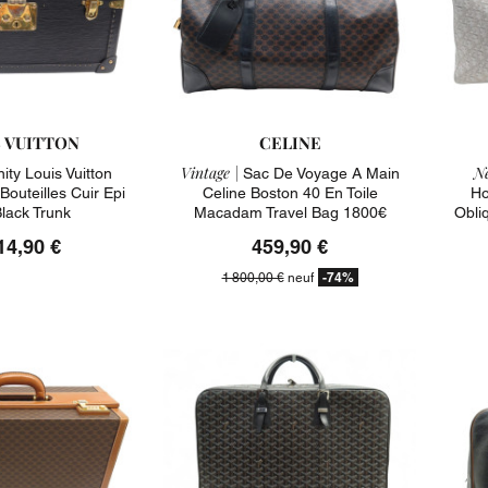
S VUITTON
CELINE
Vintage |
Ne
ity Louis Vuitton
Sac De Voyage A Main
Bouteilles Cuir Epi
Celine Boston 40 En Toile
Ho
Black Trunk
Macadam Travel Bag 1800€
Obli
14,90 €
459,90 €
-74%
1 800,00 €
neuf