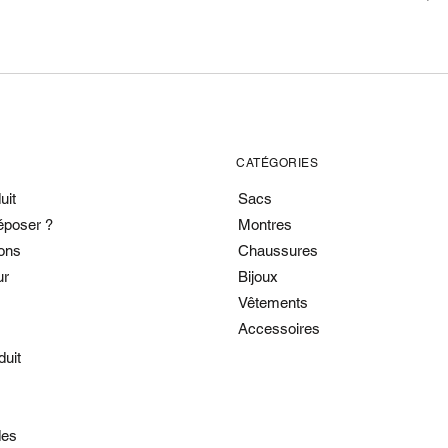
CATÉGORIES
uit
Sacs
époser ?
Montres
ons
Chaussures
ur
Bijoux
Vêtements
Accessoires
duit
es