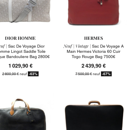
DIOR HOMME
HERMES
uf |
Neuf |
Vintage |
Sac De Voyage Dior
Sac De Voyage A
mme Lingot Saddle Toile
Main Hermes Victoria 60 Cuir
que Bandouliere Bag 2800€
Togo Rouge Bag 7500€
1 029,90 €
2 439,90 €
-63%
-67%
2 800,00 €
neuf
7 500,00 €
neuf