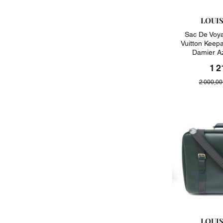
LOUI
Sac De Voya
Vuitton Keepa
Damier A
1 2
2 000,00
LOUI