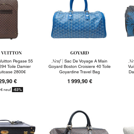
S VUITTON
GOYARD
Neuf |
Ne
 Vuitton Pegase 55
Sac De Voyage A Main
294 Toile Damier
Goyard Boston Croisiere 40 Toile
Vui
itcase 2800€
Goyardine Travel Bag
Da
29,90 €
1 999,90 €
-63%
 €
neuf