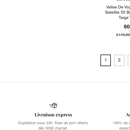
Valise De Vo
Satellite 55 
Taiga
60
3 115,00
1
2
Livraison express
A
Expédition sous 24h. Frais de port offerts
100% de no
dès 500€ d’achat.
expert