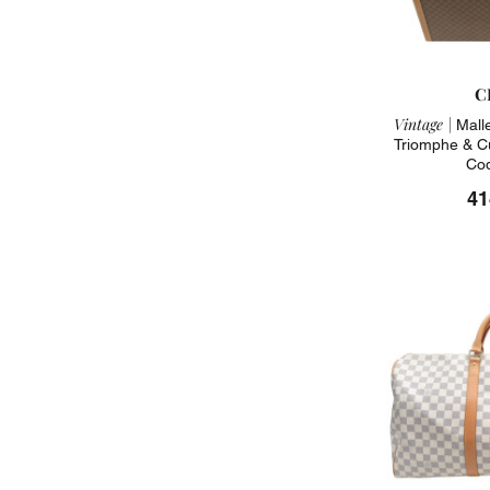
C
Vintage |
Malle
Triomphe & C
Cod
41