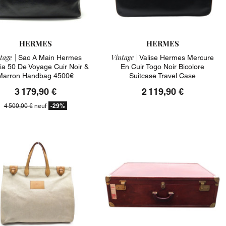
HERMES
HERMES
tage |
Vintage |
Sac A Main Hermes
Valise Hermes Mercure
ria 50 De Voyage Cuir Noir &
En Cuir Togo Noir Bicolore
Marron Handbag 4500€
Suitcase Travel Case
3 179,90 €
2 119,90 €
-29%
4 500,00 €
neuf