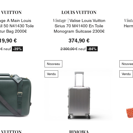
S VUITTON
LOUIS VUITTON
Vintage |
Vinta
ge A Main Louis
Valise Louis Vuitton
ll 50 N41430 Toile
Sirius 70 M41400 En Toile
Herm
zur Bag 2000€
Monogram Suitcase 2300€
19,90 €
374,90 €
-39%
-84%
 €
neuf
2 300,00 €
neuf
Nouveau
Nouvea
Vendu
Vendu
S VUITTON
RIMOWA