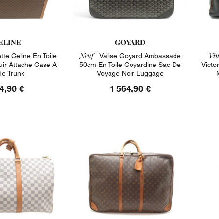
ELINE
GOYARD
Neuf |
Vin
tte Celine En Toile
Valise Goyard Ambassade
uir Attache Case A
50cm En Toile Goyardine Sac De
Victo
e Trunk
Voyage Noir Luggage
4,90 €
1 564,90 €