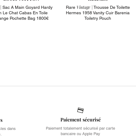
|
Vintage |
Sac A Main Goyard Hardy
Rare
Trousse De Toilette
 Le Chat Cabas En Toile
Hermes 1958 Vanity Cuir Barenia
ange Pochette Bag 1800€
Toiletry Pouch
Paiement sécurisé
is
Paiement totalement sécurisé par carte
cles dans
bancaire ou Apple Pay
s.