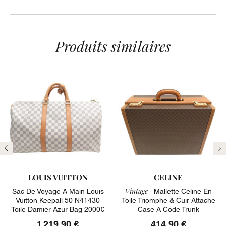
Produits similaires
Précédent
Su
LOUIS VUITTON
CELINE
Vintage |
Sac De Voyage A Main Louis
Mallette Celine En
Vuitton Keepall 50 N41430
Toile Triomphe & Cuir Attache
Toile Damier Azur Bag 2000€
Case A Code Trunk
1 219,90 €
414,90 €