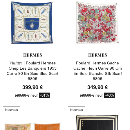
HERMES
HERMES
Vintage |
Foulard Hermes
Foulard Hermes Cache
Cnep Les Banquiers 1955
Cache Fleuri Carre 90 Cm
Carre 90 En Soie Bleu Scarf
En Soie Blanche Silk Scarf
580€
580€
399,90 €
349,90 €
-31%
-40%
580,00 €
neuf
580,00 €
neuf
Nouveau
Nouveau