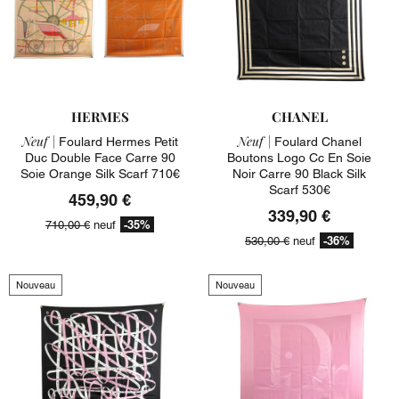
HERMES
CHANEL
Neuf |
Neuf |
Foulard Hermes Petit
Foulard Chanel
Duc Double Face Carre 90
Boutons Logo Cc En Soie
Soie Orange Silk Scarf 710€
Noir Carre 90 Black Silk
Scarf 530€
459,90 €
339,90 €
-35%
710,00 €
neuf
-36%
530,00 €
neuf
Nouveau
Nouveau