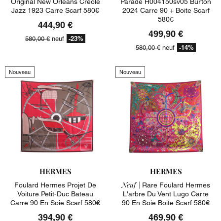
Original New Orleans Creole
Parade H004150sv05 Burton
Jazz 1923 Carre Scarf 580€
2024 Carre 90 + Boite Scarf
580€
444,90 €
499,90 €
-23%
580,00 €
neuf
-14%
580,00 €
neuf
Nouveau
Nouveau
HERMES
HERMES
Neuf |
Foulard Hermes Projet De
Rare Foulard Hermes
Voiture Petit-Duc Bateau
L'arbre Du Vent Lugo Carre
Carre 90 En Soie Scarf 580€
90 En Soie Boite Scarf 580€
394,90 €
469,90 €