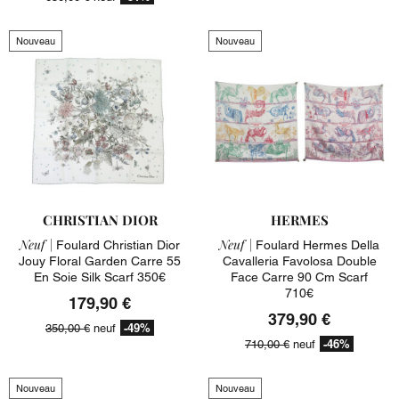
Nouveau
Nouveau
CHRISTIAN DIOR
HERMES
Neuf |
Neuf |
Foulard Christian Dior
Foulard Hermes Della
Jouy Floral Garden Carre 55
Cavalleria Favolosa Double
En Soie Silk Scarf 350€
Face Carre 90 Cm Scarf
710€
179,90 €
379,90 €
-49%
350,00 €
neuf
-46%
710,00 €
neuf
Nouveau
Nouveau