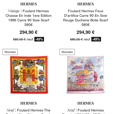
HERMES
HERMES
Vintage |
Foulard Hermes
Foulard Hermes Feux
Chasse En Inde 1ere Edition
D'artifice Carre 90 En Soie
1986 Carre 90 Soie Scarf
Rouge Duchene Boite Scarf
580€
580€
294,90 €
294,90 €
-49%
-49%
580,00 €
neuf
580,00 €
neuf
Nouveau
Nouveau
HERMES
HERMES
Neuf |
Neuf |
Foulard Hermes The
Foulard Hermes