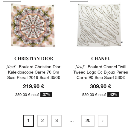
CHRISTIAN DIOR
CHANEL
Neuf |
Neuf |
Foulard Christian Dior
Foulard Chanel Twill
Kaleidoscope Carre 70 Cm
Tweed Logo Cc Bijoux Perles
Soie Floral 2019 Scarf 350€
Carre 90 Soie Scarf 530€
219,90 €
309,90 €
-37%
-42%
350,00 €
neuf
530,00 €
neuf
Suivant
1
2
3
…
20