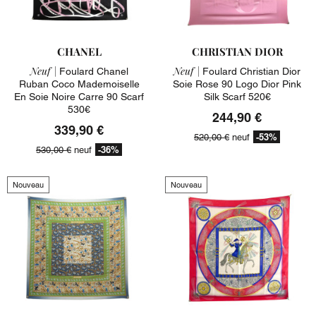
CHANEL
CHRISTIAN DIOR
Neuf |
Neuf |
Foulard Chanel
Foulard Christian Dior
Ruban Coco Mademoiselle
Soie Rose 90 Logo Dior Pink
En Soie Noire Carre 90 Scarf
Silk Scarf 520€
530€
244,90 €
339,90 €
-53%
520,00 €
neuf
-36%
530,00 €
neuf
Nouveau
Nouveau