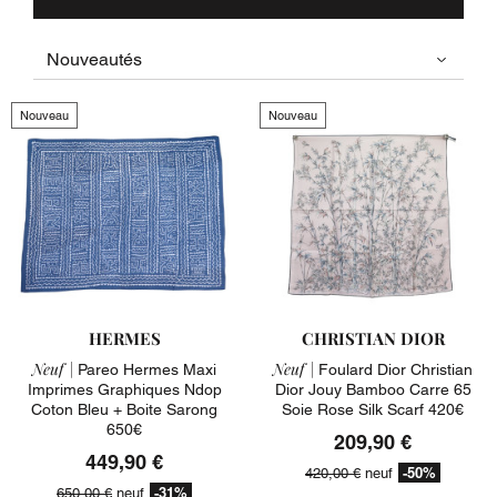
Nouveau
Nouveau
HERMES
CHRISTIAN DIOR
Neuf |
Neuf |
Pareo Hermes Maxi
Foulard Dior Christian
Imprimes Graphiques Ndop
Dior Jouy Bamboo Carre 65
Coton Bleu + Boite Sarong
Soie Rose Silk Scarf 420€
650€
209,90 €
449,90 €
-50%
420,00 €
neuf
-31%
650,00 €
neuf