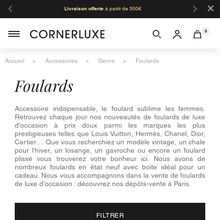
×
Organisation de l'été - les fermetures :
:
du 08/08 au 24/08 inclus
toutes les boutiques.
0
Accueil
Accessoires
Genre
Foulards
foulards
Accessoire indispensable, le foulard sublime les femmes.
Retrouvez chaque jour nos nouveautés de foulards de luxe
d'occasion à prix doux parmi les marques les plus
prestigieuses telles que Louis Vuitton, Hermès, Chanel, Dior,
Cartier… Que vous recherchiez un modèle vintage, un chale
pour l'hiver, un losange, un gavroche ou encore un foulard
plissé vous trouverez votre bonheur ici. Nous avons de
nombreux foulards en état neuf avec boite idéal pour un
cadeau. Nous vous accompagnons dans la vente de foulards
de luxe d'occasion : découvrez nos dépôts-vente à Paris.
FILTRER