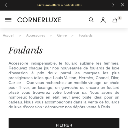
×
Livraison offerte
à partir de 500€
Orga
0
Accueil
Accessoires
Genre
Foulards
foulards
Accessoire indispensable, le foulard sublime les femmes.
Retrouvez chaque jour nos nouveautés de foulards de luxe
d'occasion à prix doux parmi les marques les plus
prestigieuses telles que Louis Vuitton, Hermès, Chanel, Dior,
Cartier… Que vous recherchiez un modèle vintage, un chale
pour l'hiver, un losange, un gavroche ou encore un foulard
plissé vous trouverez votre bonheur ici. Nous avons de
nombreux foulards en état neuf avec boite idéal pour un
cadeau. Nous vous accompagnons dans la vente de foulards
de luxe d'occasion : découvrez nos dépôts-vente à Paris.
FILTRER