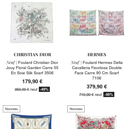
CHRISTIAN DIOR
HERMES
Neuf |
Neuf |
Foulard Christian Dior
Foulard Hermes Della
Jouy Floral Garden Carre 55
Cavalleria Favolosa Double
En Soie Silk Scarf 350€
Face Carre 90 Cm Scarf
710€
179,90 €
379,90 €
-49%
350,00 €
neuf
-46%
710,00 €
neuf
Nouveau
Nouveau