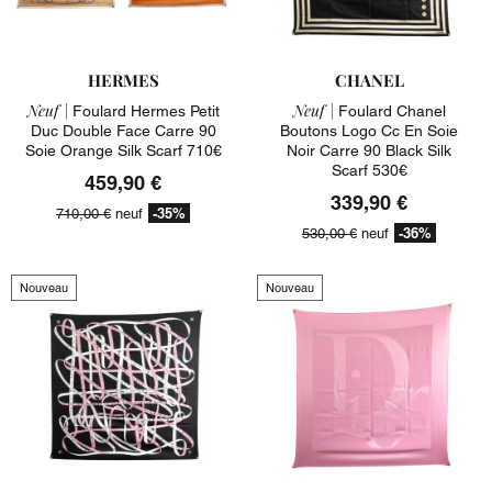
HERMES
CHANEL
Neuf |
Neuf |
Foulard Hermes Petit
Foulard Chanel
Duc Double Face Carre 90
Boutons Logo Cc En Soie
Soie Orange Silk Scarf 710€
Noir Carre 90 Black Silk
Scarf 530€
459,90 €
339,90 €
-35%
710,00 €
neuf
-36%
530,00 €
neuf
Nouveau
Nouveau