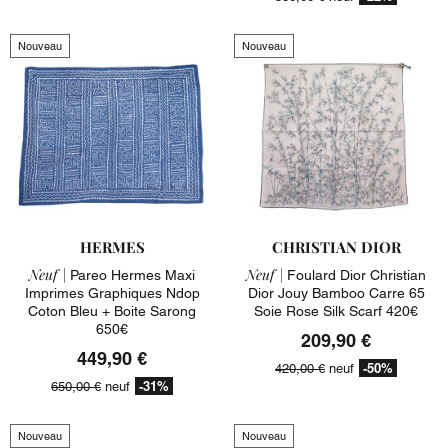
Nouveau
Nouveau
HERMES
CHRISTIAN DIOR
Neuf |
Neuf |
Pareo Hermes Maxi
Foulard Dior Christian
Imprimes Graphiques Ndop
Dior Jouy Bamboo Carre 65
Coton Bleu + Boite Sarong
Soie Rose Silk Scarf 420€
650€
209,90 €
449,90 €
-50%
420,00 €
neuf
-31%
650,00 €
neuf
Nouveau
Nouveau