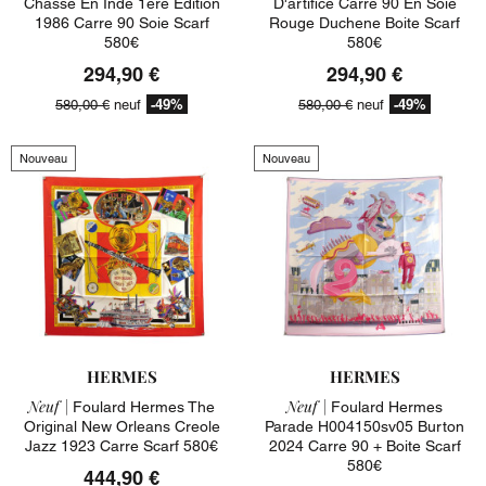
Chasse En Inde 1ere Edition
D'artifice Carre 90 En Soie
1986 Carre 90 Soie Scarf
Rouge Duchene Boite Scarf
580€
580€
294,90 €
294,90 €
-49%
-49%
580,00 €
neuf
580,00 €
neuf
Nouveau
Nouveau
HERMES
HERMES
Neuf |
Neuf |
Foulard Hermes The
Foulard Hermes
Original New Orleans Creole
Parade H004150sv05 Burton
Jazz 1923 Carre Scarf 580€
2024 Carre 90 + Boite Scarf
580€
444,90 €