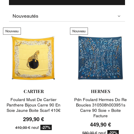
Nouveau
Nouveau
CARTIER
HERMES
Foulard Must De Cartier
Pdn Foulard Hermes Do Re
Panthere Bijoux Carre 90 En
Boucles 310508h003951s
Soie Jaune Boite Scarf 410€
Carre 90 Soie + Boite
Facture
299,90 €
449,90 €
-27%
410,00 €
neuf
-22%
580,00 €
neuf