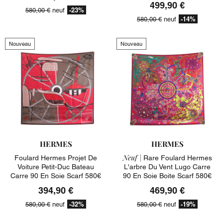
499,90 €
-23%
580,00 €
neuf
-14%
580,00 €
neuf
Nouveau
Nouveau
HERMES
HERMES
Neuf |
Foulard Hermes Projet De
Rare Foulard Hermes
Voiture Petit-Duc Bateau
L'arbre Du Vent Lugo Carre
Carre 90 En Soie Scarf 580€
90 En Soie Boite Scarf 580€
394,90 €
469,90 €
-32%
-19%
580,00 €
neuf
580,00 €
neuf