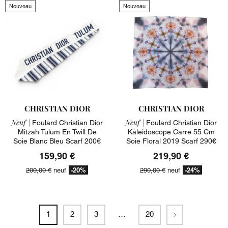
Nouveau
Nouveau
CHRISTIAN DIOR
CHRISTIAN DIOR
Neuf |
Neuf |
Foulard Christian Dior
Foulard Christian Dior
Mitzah Tulum En Twill De
Kaleidoscope Carre 55 Cm
Soie Blanc Bleu Scarf 200€
Soie Floral 2019 Scarf 290€
159,90 €
219,90 €
-20%
-24%
200,00 €
neuf
290,00 €
neuf
Suivant
1
2
3
…
20