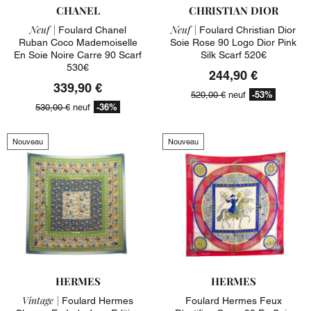
CHANEL
CHRISTIAN DIOR
Neuf |
Neuf |
Foulard Chanel
Foulard Christian Dior
Ruban Coco Mademoiselle
Soie Rose 90 Logo Dior Pink
En Soie Noire Carre 90 Scarf
Silk Scarf 520€
530€
244,90 €
339,90 €
-53%
520,00 €
neuf
-36%
530,00 €
neuf
Nouveau
Nouveau
HERMES
HERMES
Vintage |
Foulard Hermes
Foulard Hermes Feux