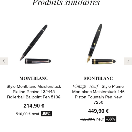
Produits similaires
Précédent
Su
MONTBLANC
MONTBLANC
Vintage |
Neuf |
Stylo Montblanc Meisterstuck
Stylo Plume
Platine Resine 132445
Montblanc Meisterstuck 146
Rollerball Ballpoint Pen 510€
Piston Fountain Pen New
725€
214,90 €
449,90 €
-58%
510,00 €
neuf
-38%
725,00 €
neuf