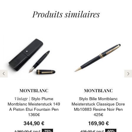
Produits similaires
Précédent
Su
MONTBLANC
MONTBLANC
Vintage |
Stylo Plume
Stylo Bille Montblanc
Montblanc Meisterstuck 149
Meisterstuck Classique Dore
A Piston Etui Fountain Pen
Mb10883 Resine Noir Pen
1360€
425€
344,90 €
169,90 €
-75%
-60%
1 360,00 €
neuf
425,00 €
neuf