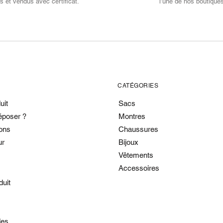
s et vendus avec certificat.
l’une de nos boutique
CATÉGORIES
uit
Sacs
époser ?
Montres
ons
Chaussures
ur
Bijoux
Vêtements
Accessoires
duit
es