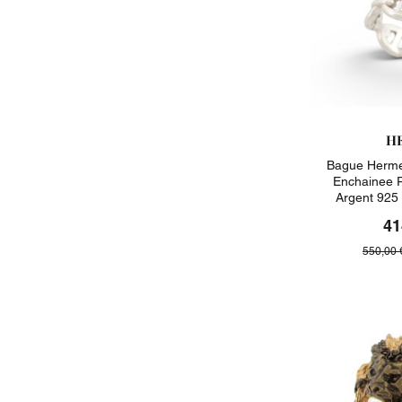
H
Bague Herme
Enchainee 
Argent 925
41
550,00 