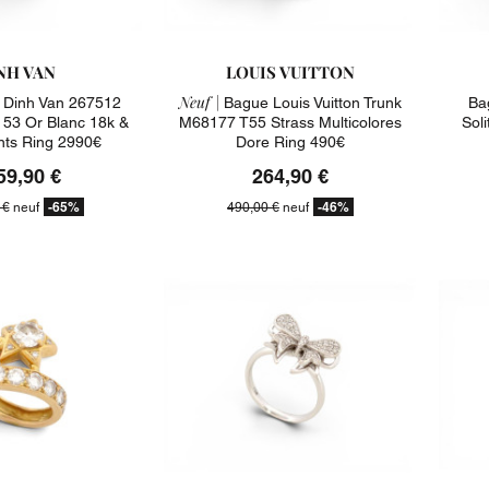
NH VAN
LOUIS VUITTON
Neuf |
Dinh Van 267512
Bague Louis Vuitton Trunk
Ba
 53 Or Blanc 18k &
M68177 T55 Strass Multicolores
Soli
ts Ring 2990€
Dore Ring 490€
59,90 €
264,90 €
-65%
-46%
 €
neuf
490,00 €
neuf