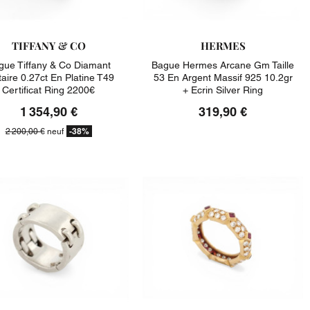
TIFFANY & CO
HERMES
gue Tiffany & Co Diamant
Bague Hermes Arcane Gm Taille
taire 0.27ct En Platine T49
53 En Argent Massif 925 10.2gr
Certificat Ring 2200€
+ Ecrin Silver Ring
1 354,90 €
319,90 €
-38%
2 200,00 €
neuf