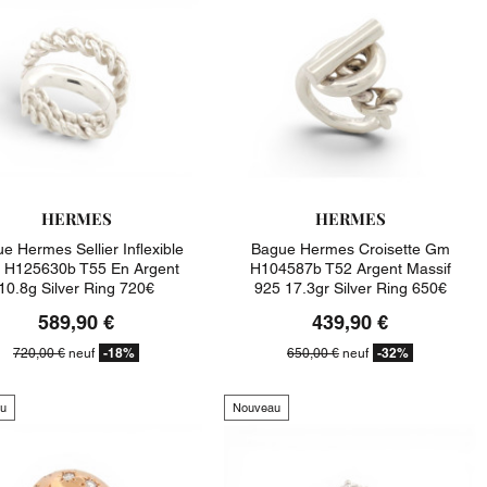
HERMES
HERMES
e Hermes Sellier Inflexible
Bague Hermes Croisette Gm
H125630b T55 En Argent
H104587b T52 Argent Massif
10.8g Silver Ring 720€
925 17.3gr Silver Ring 650€
589,90 €
439,90 €
-18%
-32%
720,00 €
neuf
650,00 €
neuf
u
Nouveau