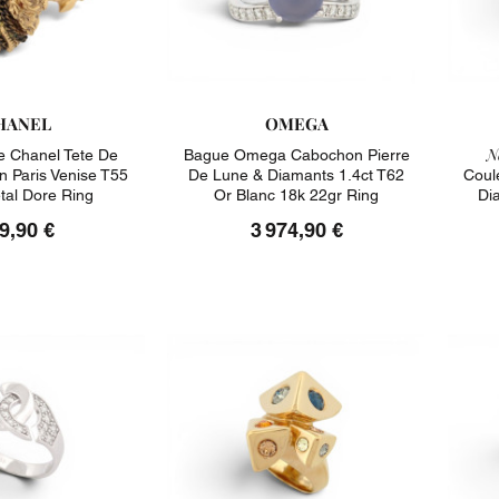
HANEL
OMEGA
N
 Chanel Tete De
Bague Omega Cabochon Pierre
on Paris Venise T55
De Lune & Diamants 1.4ct T62
Coul
tal Dore Ring
Or Blanc 18k 22gr Ring
Di
9,90 €
3 974,90 €