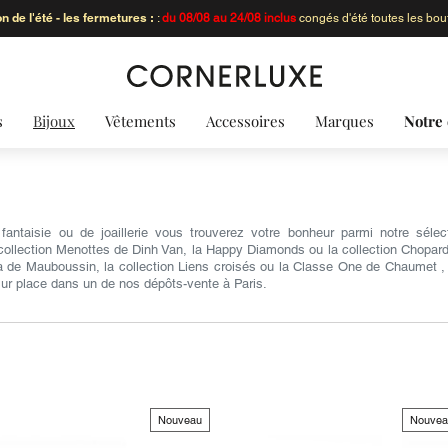
100%
de nos ar
s
Bijoux
Vêtements
Accessoires
Marques
Notre 
antaisie ou de joaillerie vous trouverez votre bonheur parmi notre sél
collection Menottes de Dinh Van, la Happy Diamonds ou la collection Chopardis
ra de Mauboussin, la collection Liens croisés ou la Classe One de Chaumet , 
 sur place dans un de nos dépôts-vente à Paris.
Nouveau
Nouvea