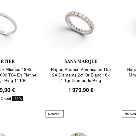
RTIER
SANS MARQUE
er Alliance 1895
Bague Alliance Americaine T55
Bagu
00 T64 En Platine
24 Diamants 2ct Or Blanc 18k
Mm 
gr Ring 1110€
4.1gr Diamonds Ring
9,90 €
1 979,90 €
-41%
 €
neuf
Nouveau
Nouvea