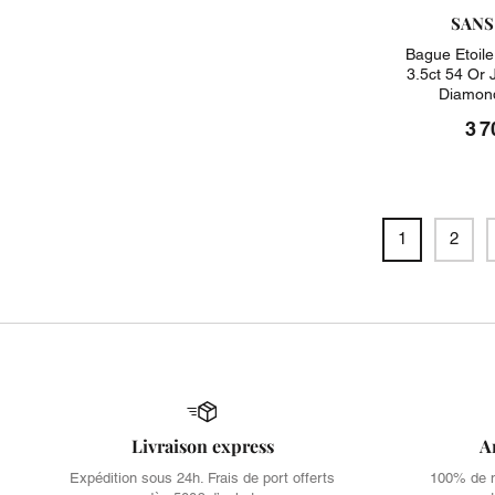
SANS
Bague Etoile
3.5ct 54 Or
Diamond
3 7
1
2
Livraison express
A
Expédition sous 24h. Frais de port offerts
100% de no