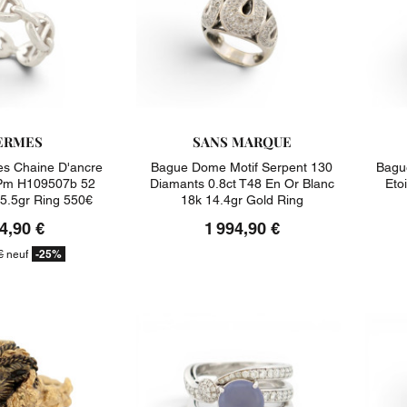
ERMES
SANS MARQUE
s Chaine D'ancre
Bague Dome Motif Serpent 130
Bagu
Pm H109507b 52
Diamants 0.8ct T48 En Or Blanc
Eto
 5.5gr Ring 550€
18k 14.4gr Gold Ring
4,90 €
1 994,90 €
-25%
€
neuf