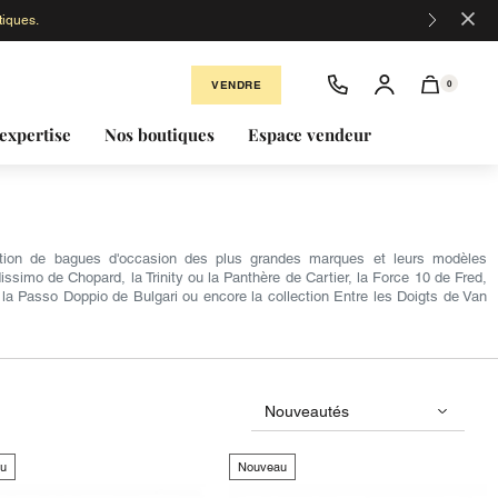
×
ticles sont certifiés par nos experts !
VENDRE
0
expertise
Nos boutiques
Espace vendeur
ection de bagues d'occasion des plus grandes marques et leurs modèles
simo de Chopard, la Trinity ou la Panthère de Cartier, la Force 10 de Fred,
la Passo Doppio de Bulgari ou encore la collection Entre les Doigts de Van
u
Nouveau