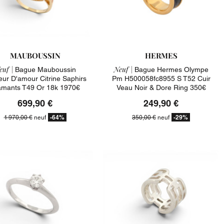
MAUBOUSSIN
HERMES
euf |
Neuf |
Bague Mauboussin
Bague Hermes Olympe
eur D'amour Citrine Saphirs
Pm H500058fc8955 S T52 Cuir
amants T49 Or 18k 1970€
Veau Noir & Dore Ring 350€
699,90 €
249,90 €
-64%
-29%
1 970,00 €
neuf
350,00 €
neuf