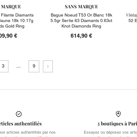
 MARQUE
SANS MARQUE
Vintag
 Filante Diamants
Bague Noeud T53 Or Blanc 18k
 Jaune 18k 10.17g
5.5gr Sertie 63 Diamants 0.63ct
52 E
s Gold Ring
Knot Diamonds Ring
09,90 €
614,90 €
Suivant
3
…
9
rticles authentifiés
3 boutiques à Par
s articles authentifiés par nos
Essayez ou déposez vos arti