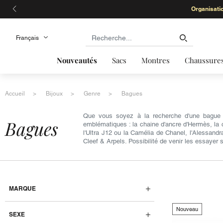
Nouveautés
Sacs
Montres
Chaussure
Accueil
Bijoux
Genre
Bagues
Que vous soyez à la recherche d'une bague f
bagues
emblématiques : la chaine d'ancre d'Hermès, la 
l'Ultra J12 ou la Camélia de Chanel, l'Alessand
Cleef & Arpels. Possibilité de venir les essayer
MARQUE
Nouveau
SEXE