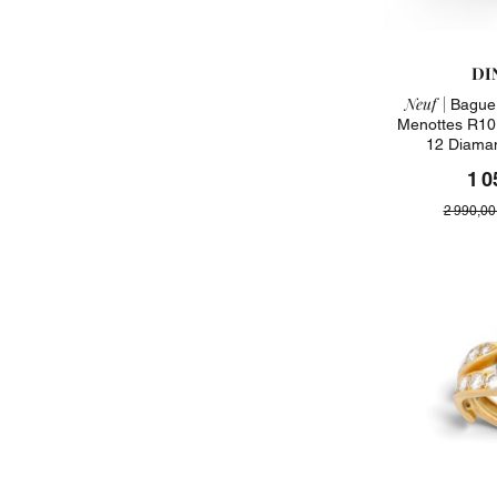
DI
Neuf |
Bague 
Menottes R10
12 Diaman
1 0
2 990,00