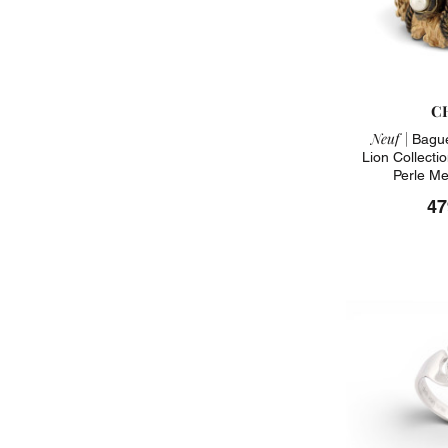
C
Neuf |
Bague
Lion Collecti
Perle Me
47