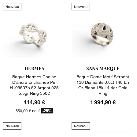
Nouveau
Nouveau
HERMES
SANS MARQUE
Bague Hermes Chaine
Bague Dome Motif Serpent
D'ancre Enchainee Pm
130 Diamants 0.8ct T48 En
H109507b 52 Argent 925
Or Blanc 18k 14.4gr Gold
5.5gr Ring 550€
Ring
414,90 €
1 994,90 €
-25%
550,00 €
neuf
Nouveau
Nouveau