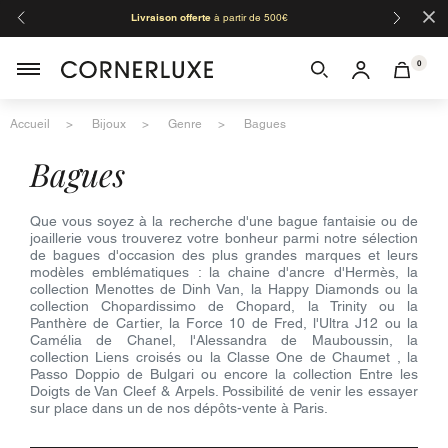
×
Livraison offerte
à partir de 500€
Orga
0
Accueil
Bijoux
Genre
Bagues
bagues
Que vous soyez à la recherche d'une bague fantaisie ou de
joaillerie vous trouverez votre bonheur parmi notre sélection
de bagues d'occasion des plus grandes marques et leurs
modèles emblématiques : la chaine d'ancre d'Hermès, la
collection Menottes de Dinh Van, la Happy Diamonds ou la
collection Chopardissimo de Chopard, la Trinity ou la
Panthère de Cartier, la Force 10 de Fred, l'Ultra J12 ou la
Camélia de Chanel, l'Alessandra de Mauboussin, la
collection Liens croisés ou la Classe One de Chaumet , la
Passo Doppio de Bulgari ou encore la collection Entre les
Doigts de Van Cleef & Arpels. Possibilité de venir les essayer
sur place dans un de nos dépôts-vente à Paris.