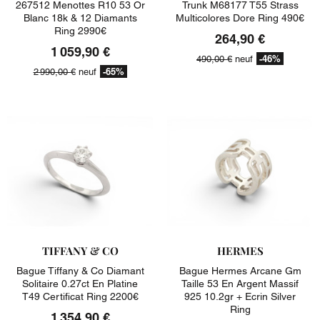
267512 Menottes R10 53 Or
Trunk M68177 T55 Strass
Blanc 18k & 12 Diamants
Multicolores Dore Ring 490€
Ring 2990€
264,90 €
1 059,90 €
-46%
490,00 €
neuf
-65%
2 990,00 €
neuf
TIFFANY & CO
HERMES
Bague Tiffany & Co Diamant
Bague Hermes Arcane Gm
Solitaire 0.27ct En Platine
Taille 53 En Argent Massif
T49 Certificat Ring 2200€
925 10.2gr + Ecrin Silver
Ring
1 354,90 €