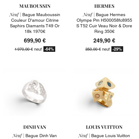
MAUBOUSSIN
HERMES
Neuf |
Neuf |
Bague Mauboussin
Bague Hermes
Couleur D'amour Citrine
Olympe Pm H500058fc8955
Saphirs Diamants T49 Or
S T52 Cuir Veau Noir & Dore
18k 1970€
Ring 350€
699,90 €
249,90 €
-64%
-29%
1 970,00 €
neuf
350,00 €
neuf
DINH VAN
LOUIS VUITTON
Neuf |
Neuf |
Bague Dinh Van
Bague Louis Vuitton