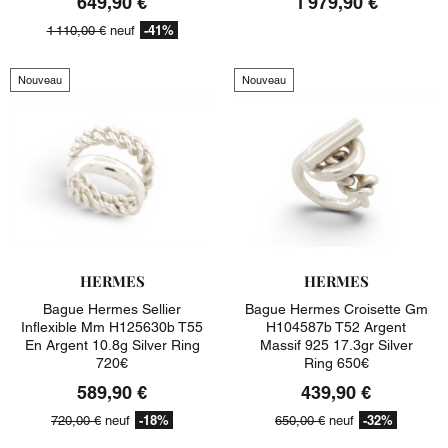
649,90 €
1 979,90 €
-41%
1 110,00 €
neuf
Nouveau
Nouveau
HERMES
HERMES
Bague Hermes Sellier
Bague Hermes Croisette Gm
Inflexible Mm H125630b T55
H104587b T52 Argent
En Argent 10.8g Silver Ring
Massif 925 17.3gr Silver
720€
Ring 650€
589,90 €
439,90 €
-18%
-32%
720,00 €
neuf
650,00 €
neuf