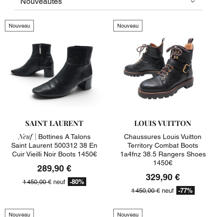
Nouveau
Nouveau
SAINT LAURENT
LOUIS VUITTON
Neuf |
Bottines A Talons
Chaussures Louis Vuitton
Saint Laurent 500312 38 En
Territory Combat Boots
Cuir Vieilli Noir Boots 1450€
1a4fnz 38.5 Rangers Shoes
1450€
289,90 €
329,90 €
-80%
1 450,00 €
neuf
-77%
1 450,00 €
neuf
Nouveau
Nouveau