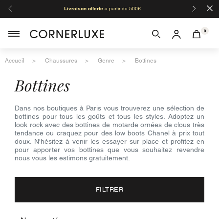
×
Livraison offerte
à partir de 500€
Orga
0
Accueil
Chaussures
Genre
Bottines
bottines
Dans nos boutiques à Paris vous trouverez une sélection de
bottines pour tous les goûts et tous les styles. Adoptez un
look rock avec des bottines de motarde ornées de clous très
tendance ou craquez pour des low boots Chanel à prix tout
doux. N'hésitez à venir les essayer sur place et profitez en
pour apporter vos bottines que vous souhaitez revendre
nous vous les estimons gratuitement.
FILTRER