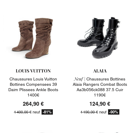
LOUIS VUITTON
ALAIA
Neuf |
Chaussures Louis Vuitton
Chaussures Bottines
Bottines Compensees 39
Alaia Rangers Combat Boots
Daim Plissees Ankle Boots
Aa3b056ck088 37.5 Cuir
1400€
1190€
264,90 €
124,90 €
-81%
-90%
1 400,00 €
neuf
1 190,00 €
neuf