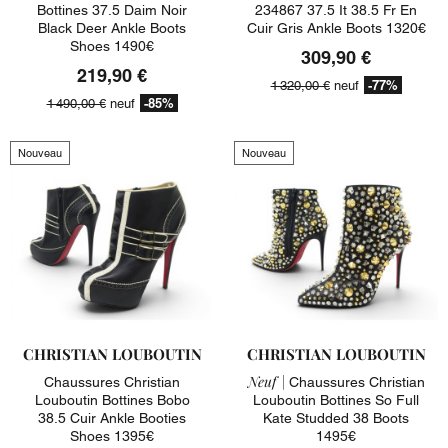
Bottines 37.5 Daim Noir
234867 37.5 It 38.5 Fr En
Black Deer Ankle Boots
Cuir Gris Ankle Boots 1320€
Shoes 1490€
309,90 €
219,90 €
-77%
1 320,00 €
neuf
-85%
1 490,00 €
neuf
Nouveau
Nouveau
CHRISTIAN LOUBOUTIN
CHRISTIAN LOUBOUTIN
Neuf |
Chaussures Christian
Chaussures Christian
Louboutin Bottines Bobo
Louboutin Bottines So Full
38.5 Cuir Ankle Booties
Kate Studded 38 Boots
Shoes 1395€
1495€