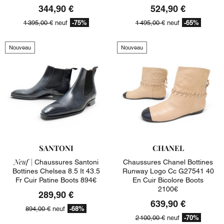
344,90 €
524,90 €
-75%
-65%
1 395,00 €
neuf
1 495,00 €
neuf
Nouveau
Nouveau
SANTONI
CHANEL
Neuf |
Chaussures Santoni
Chaussures Chanel Bottines
Bottines Chelsea 8.5 It 43.5
Runway Logo Cc G27541 40
Fr Cuir Patine Boots 894€
En Cuir Bicolore Boots
2100€
289,90 €
639,90 €
-68%
894,00 €
neuf
-70%
2 100,00 €
neuf