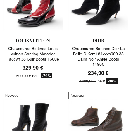
LOUIS VUITTON
DIOR
Chaussures Bottines Louis
Chaussures Bottines Dior La
Vuitton Santiag Matador
Belle D Kcm184vvvs900 38
1a8cwf 38 Cuir Boots 1600e
Daim Noir Ankle Boots
1490€
329,90 €
234,90 €
-79%
1 600,00 €
neuf
-84%
1 490,00 €
neuf
Nouveau
Nouveau