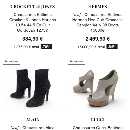
CROCKETT & JONES
HERMES
Neuf |
Chaussures Bottines
Chaussures Bottines
Crockett & Jones Harlech
Hermes Neo Cuir Crocodile
10.5e 44.5 En Cuir
Sanglon Kelly 38 Boots
Cordovan 1275€
15000€
384,90 €
2 469,90 €
-70%
-84%
1 275,00 €
neuf
15 000,00 €
neuf
Nouveau
Nouveau
ALAIA
GUCCI
Neuf |
Chaussures Alaia
Chaussures Gucci Bottines