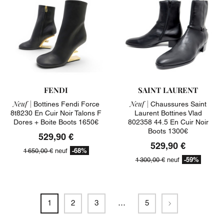
FENDI
SAINT LAURENT
Neuf |
Neuf |
Bottines Fendi Force
Chaussures Saint
8t8230 En Cuir Noir Talons F
Laurent Bottines Vlad
Dores + Boite Boots 1650€
802358 44.5 En Cuir Noir
Boots 1300€
529,90 €
529,90 €
-68%
1 650,00 €
neuf
-59%
1 300,00 €
neuf
Suivant
1
2
3
…
5