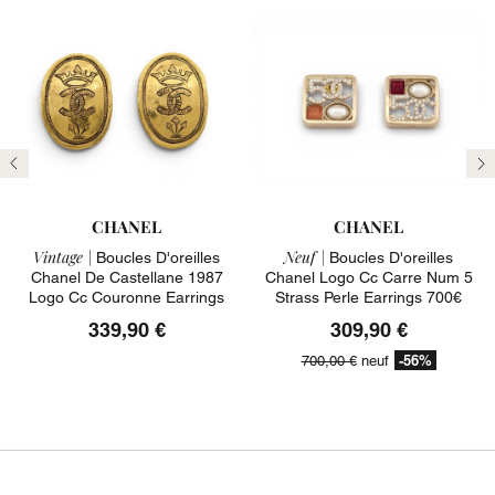
Précédent
Su
CHANEL
CHANEL
Vintage |
Neuf |
Boucles D'oreilles
Boucles D'oreilles
Chanel De Castellane 1987
Chanel Logo Cc Carre Num 5
Logo Cc Couronne Earrings
Strass Perle Earrings 700€
339,90 €
309,90 €
-56%
700,00 €
neuf