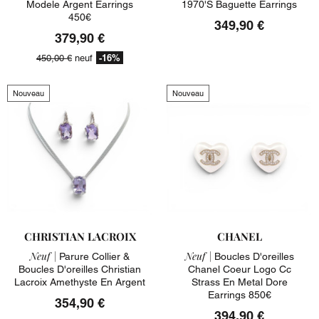
Modele Argent Earrings
1970's Baguette Earrings
450€
349,90 €
379,90 €
-16%
450,00 €
neuf
Nouveau
Nouveau
CHRISTIAN LACROIX
CHANEL
Neuf |
Neuf |
Parure Collier &
Boucles D'oreilles
Boucles D'oreilles Christian
Chanel Coeur Logo Cc
Lacroix Amethyste En Argent
Strass En Metal Dore
Earrings 850€
354,90 €
394,90 €