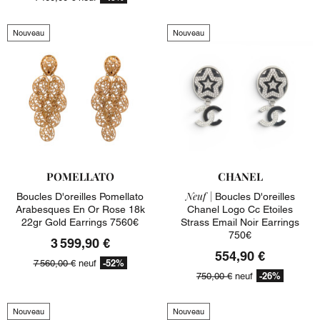
Nouveau
Nouveau
POMELLATO
CHANEL
Neuf |
Boucles D'oreilles Pomellato
Boucles D'oreilles
Arabesques En Or Rose 18k
Chanel Logo Cc Etoiles
22gr Gold Earrings 7560€
Strass Email Noir Earrings
750€
3 599,90 €
554,90 €
-52%
7 560,00 €
neuf
-26%
750,00 €
neuf
Nouveau
Nouveau