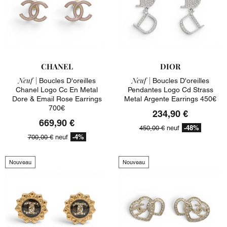
CHANEL
DIOR
Neuf |
Neuf |
Boucles D'oreilles
Boucles D'oreilles
Chanel Logo Cc En Metal
Pendantes Logo Cd Strass
Dore & Email Rose Earrings
Metal Argente Earrings 450€
700€
234,90 €
669,90 €
-48%
450,00 €
neuf
-4%
700,00 €
neuf
Nouveau
Nouveau