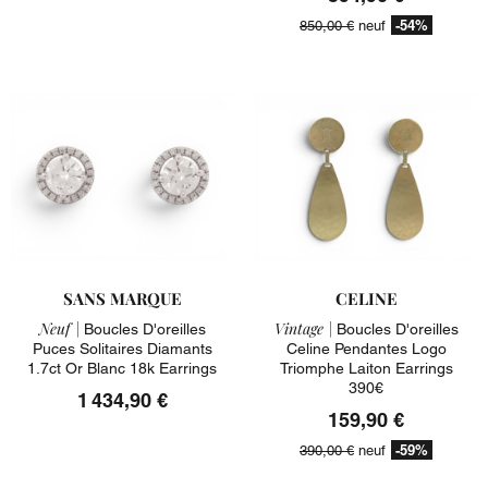
-54%
850,00 €
neuf
SANS MARQUE
CELINE
Neuf |
Vintage |
Boucles D'oreilles
Boucles D'oreilles
Puces Solitaires Diamants
Celine Pendantes Logo
1.7ct Or Blanc 18k Earrings
Triomphe Laiton Earrings
390€
1 434,90 €
159,90 €
-59%
390,00 €
neuf