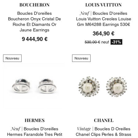
BOUCHERON
LOUIS VUITTON
Neuf |
Boucles D'oreilles
Boucles D'oreilles
Boucheron Onyx Cristal De
Louis Vuitton Creoles Louise
Roche Et Diamants Or
Gm M64288 Earrings 530€
Jaune Earrings
364,90 €
9 444,90 €
-31%
530,00 €
neuf
Nouveau
Nouveau
HERMES
CHANEL
Neuf |
Vintage |
Boucles D'oreilles
Boucles D Oreilles
Hermes Farandole Tres Petit
Chanel Clips Perles & Strass