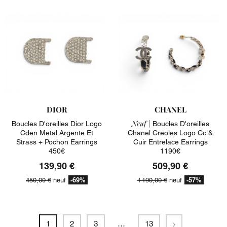
DIOR
CHANEL
Neuf |
Boucles D'oreilles Dior Logo
Boucles D'oreilles
Cden Metal Argente Et
Chanel Creoles Logo Cc &
Strass + Pochon Earrings
Cuir Entrelace Earrings
450€
1190€
139,90 €
509,90 €
-69%
-57%
450,00 €
neuf
1 190,00 €
neuf
Suivant
1
2
3
…
13