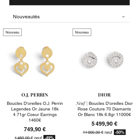
Nouveau
Nouveau
O.J. PERRIN
DIOR
Neuf |
Boucles D'oreilles O.j. Perrin
Boucles D'oreilles Dior
Legendes Or Jaune 18k
Rose Couture 70 Diamants
4.71gr Coeur Earrings
Or Blanc 18k 6.8gr 11000€
1460€
5 499,90 €
749,90 €
-50%
11 000,00 €
neuf
-49%
1 460,00 €
neuf