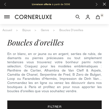
×
Livraison offerte
à partir de 500€
Orga
0
Accueil
Bijoux
Genre
Boucles D'oreilles
boucles d'oreilles
En or blanc, en or jaune ou en argent, serties de rubis, de
diamants ou pierres précieuses ou tout simplement
tendances vous trouverez votre bonheur parmi notre
sélection. Craquez pour les modèles emblématiques :
Panthère de Cartier, Alhambra de Van Cleff & Arpels,
Camélia de Chanel, Serpentine de Fred, B Zero de Bulgari,
Loop ou Farandoles d'Hermès, Impression de Dinh Van...
Commandez les en ligne ou venez les découvrir dans nos
boutiques à Paris et profitez en pour nous apporter les
boucles d'oreilles que vous souhaitez vendre.
FILTRER