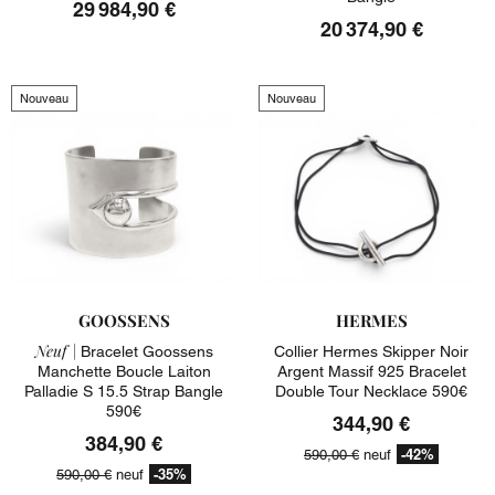
29 984,90 €
20 374,90 €
Nouveau
Nouveau
GOOSSENS
HERMES
Neuf |
Bracelet Goossens
Collier Hermes Skipper Noir
Manchette Boucle Laiton
Argent Massif 925 Bracelet
Palladie S 15.5 Strap Bangle
Double Tour Necklace 590€
590€
344,90 €
384,90 €
-42%
590,00 €
neuf
-35%
590,00 €
neuf