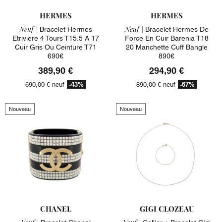
HERMES
HERMES
Neuf |
Neuf |
Bracelet Hermes
Bracelet Hermes De
Etriviere 4 Tours T15.5 A 17
Force En Cuir Barenia T18
Cuir Gris Ou Ceinture T71
20 Manchette Cuff Bangle
690€
890€
389,90 €
294,90 €
-43%
-67%
690,00 €
neuf
890,00 €
neuf
Nouveau
Nouveau
CHANEL
GIGI CLOZEAU