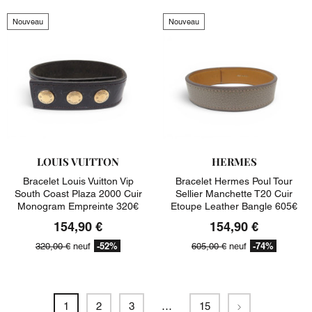
Nouveau
Nouveau
LOUIS VUITTON
HERMES
Bracelet Louis Vuitton Vip
Bracelet Hermes Poul Tour
South Coast Plaza 2000 Cuir
Sellier Manchette T20 Cuir
Monogram Empreinte 320€
Etoupe Leather Bangle 605€
154,90 €
154,90 €
-52%
-74%
320,00 €
neuf
605,00 €
neuf
Suivant
1
2
3
…
15