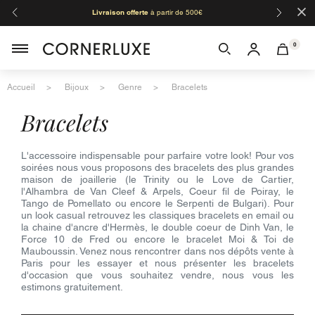
×
Livraison offerte
à partir de 500€
Orga
0
Accueil
Bijoux
Genre
Bracelets
bracelets
L'accessoire indispensable pour parfaire votre look! Pour vos
soirées nous vous proposons des bracelets des plus grandes
maison de joaillerie (le Trinity ou le Love de Cartier,
l'Alhambra de Van Cleef & Arpels, Coeur fil de Poiray, le
Tango de Pomellato ou encore le Serpenti de Bulgari). Pour
un look casual retrouvez les classiques bracelets en email ou
la chaine d'ancre d'Hermès, le double coeur de Dinh Van, le
Force 10 de Fred ou encore le bracelet Moi & Toi de
Mauboussin. Venez nous rencontrer dans nos dépôts vente à
Paris pour les essayer et nous présenter les bracelets
d'occasion que vous souhaitez vendre, nous vous les
estimons gratuitement.