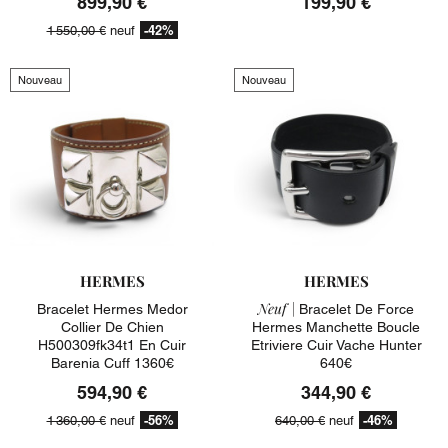
899,90 €
199,90 €
-42%
1 550,00 €
neuf
Nouveau
Nouveau
HERMES
HERMES
Neuf |
Bracelet Hermes Medor
Bracelet De Force
Collier De Chien
Hermes Manchette Boucle
H500309fk34t1 En Cuir
Etriviere Cuir Vache Hunter
Barenia Cuff 1360€
640€
594,90 €
344,90 €
-56%
-46%
1 360,00 €
neuf
640,00 €
neuf