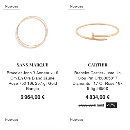
Nouveau
Nouveau
SANS MARQUE
CARTIER
Bracelet Jonc 3 Anneaux 19
Bracelet Cartier Juste Un
Cm En Ors Blanc Jaune
Clou Pm Crb6065817
Rose 750 18k 25.1gr Gold
Diamants T17 Or Rose 18k
Bangle
9.5g 5850€
2 964,90 €
4 834,90 €
-17%
5 850,00 €
neuf
Nouveau
Nouveau