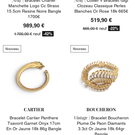
Neuf |
Neuf |
Bracelet Chanel
Collier + Bracelet Gigi
Manchette Logo Cc Strass
Clozeau Classique Perles
15.5cm Resine Noire Bangle
Blanches Or Rose 18k 665€
1700€
519,90 €
989,90 €
-22%
665,00 €
neuf
-42%
1 700,00 €
neuf
Nouveau
Nouveau
CARTIER
BOUCHERON
Vintage |
Bracelet Cartier Panthere
Bracelet Boucheron
Tsavorit Garnet Onyx 17cm
Plume De Paon Diamants
En Or Jaune 18k 86g Bangle
3.3ct Or Jaune 18k 64gr
Bangle