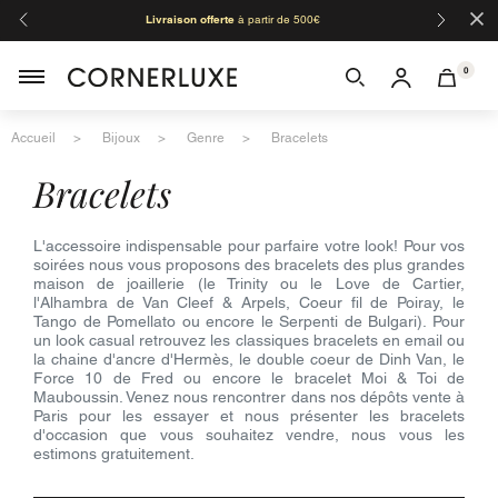
×
Livraison offerte
à partir de 500€
Orga
0
Accueil
Bijoux
Genre
Bracelets
bracelets
L'accessoire indispensable pour parfaire votre look! Pour vos
soirées nous vous proposons des bracelets des plus grandes
maison de joaillerie (le Trinity ou le Love de Cartier,
l'Alhambra de Van Cleef & Arpels, Coeur fil de Poiray, le
Tango de Pomellato ou encore le Serpenti de Bulgari). Pour
un look casual retrouvez les classiques bracelets en email ou
la chaine d'ancre d'Hermès, le double coeur de Dinh Van, le
Force 10 de Fred ou encore le bracelet Moi & Toi de
Mauboussin. Venez nous rencontrer dans nos dépôts vente à
Paris pour les essayer et nous présenter les bracelets
d'occasion que vous souhaitez vendre, nous vous les
estimons gratuitement.