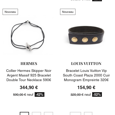
Nouveau
Nouveau
HERMES
LOUIS VUITTON
Collier Hermes Skipper Noir
Bracelet Louis Vuitton Vip
Argent Massif 925 Bracelet
South Coast Plaza 2000 Cuir
Double Tour Necklace 590€
Monogram Empreinte 320€
344,90 €
154,90 €
-42%
-52%
590,00 €
neuf
320,00 €
neuf