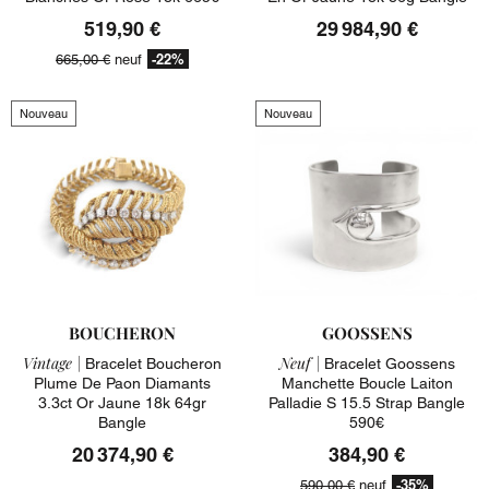
519,90 €
29 984,90 €
-22%
665,00 €
neuf
Nouveau
Nouveau
BOUCHERON
GOOSSENS
Vintage |
Neuf |
Bracelet Boucheron
Bracelet Goossens
Plume De Paon Diamants
Manchette Boucle Laiton
3.3ct Or Jaune 18k 64gr
Palladie S 15.5 Strap Bangle
Bangle
590€
20 374,90 €
384,90 €
-35%
590,00 €
neuf