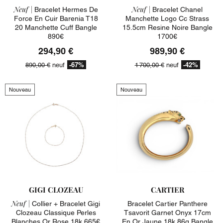
Neuf |
Neuf |
Bracelet Hermes De
Bracelet Chanel
Force En Cuir Barenia T18
Manchette Logo Cc Strass
20 Manchette Cuff Bangle
15.5cm Resine Noire Bangle
890€
1700€
294,90 €
989,90 €
-67%
-42%
890,00 €
neuf
1 700,00 €
neuf
Nouveau
Nouveau
GIGI CLOZEAU
CARTIER
Neuf |
Collier + Bracelet Gigi
Bracelet Cartier Panthere
Clozeau Classique Perles
Tsavorit Garnet Onyx 17cm
Blanches Or Rose 18k 665€
En Or Jaune 18k 86g Bangle