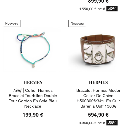
899,90 €
-42%
1 550,00 €
neuf
Nouveau
Nouveau
HERMES
HERMES
Neuf |
Collier Hermes
Bracelet Hermes Medor
Bracelet Tourbillon Double
Collier De Chien
Tour Cordon En Soie Bleu
H500309fk34t1 En Cuir
Necklace
Barenia Cuff 1360€
199,90 €
594,90 €
-56%
1 360,00 €
neuf