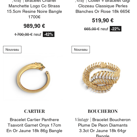
Neuf |
Neuf |
Bracelet Chanel
Collier + Bracelet Gigi
Manchette Logo Cc Strass
Clozeau Classique Perles
15.5cm Resine Noire Bangle
Blanches Or Rose 18k 665€
1700€
519,90 €
989,90 €
-22%
665,00 €
neuf
-42%
1 700,00 €
neuf
Nouveau
Nouveau
CARTIER
BOUCHERON
Vintage |
Bracelet Cartier Panthere
Bracelet Boucheron
Tsavorit Garnet Onyx 17cm
Plume De Paon Diamants
En Or Jaune 18k 86g Bangle
3.3ct Or Jaune 18k 64gr
Bangle