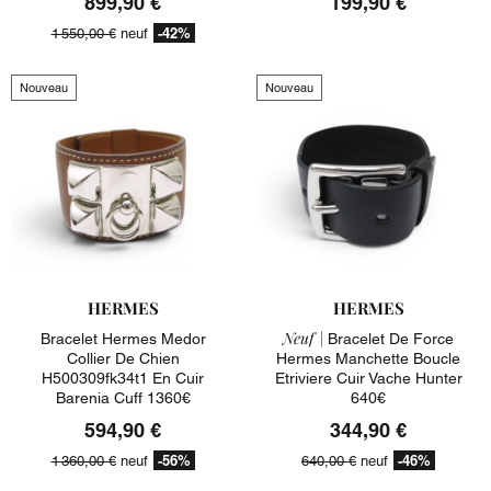
899,90 €
199,90 €
-42%
1 550,00 €
neuf
Nouveau
Nouveau
HERMES
HERMES
Neuf |
Bracelet Hermes Medor
Bracelet De Force
Collier De Chien
Hermes Manchette Boucle
H500309fk34t1 En Cuir
Etriviere Cuir Vache Hunter
Barenia Cuff 1360€
640€
594,90 €
344,90 €
-56%
-46%
1 360,00 €
neuf
640,00 €
neuf