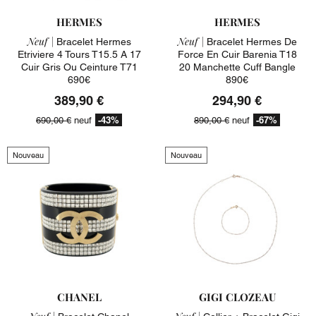
HERMES
HERMES
Neuf |
Neuf |
Bracelet Hermes
Bracelet Hermes De
Etriviere 4 Tours T15.5 A 17
Force En Cuir Barenia T18
Cuir Gris Ou Ceinture T71
20 Manchette Cuff Bangle
690€
890€
389,90 €
294,90 €
-43%
-67%
690,00 €
neuf
890,00 €
neuf
Nouveau
Nouveau
CHANEL
GIGI CLOZEAU