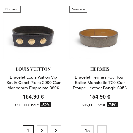
Nouveau
Nouveau
LOUIS VUITTON
HERMES
Bracelet Louis Vuitton Vip
Bracelet Hermes Poul Tour
South Coast Plaza 2000 Cuir
Sellier Manchette T20 Cuir
Monogram Empreinte 320€
Etoupe Leather Bangle 605€
154,90 €
154,90 €
-52%
-74%
320,00 €
neuf
605,00 €
neuf
Suivant
1
2
3
…
15