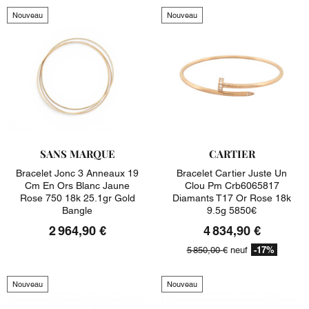
Nouveau
Nouveau
SANS MARQUE
CARTIER
Bracelet Jonc 3 Anneaux 19
Bracelet Cartier Juste Un
Cm En Ors Blanc Jaune
Clou Pm Crb6065817
Rose 750 18k 25.1gr Gold
Diamants T17 Or Rose 18k
Bangle
9.5g 5850€
2 964,90 €
4 834,90 €
-17%
5 850,00 €
neuf
Nouveau
Nouveau