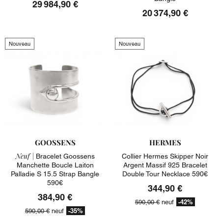
29 984,90 €
20 374,90 €
Nouveau
Nouveau
GOOSSENS
HERMES
Neuf |
Bracelet Goossens
Collier Hermes Skipper Noir
Manchette Boucle Laiton
Argent Massif 925 Bracelet
Palladie S 15.5 Strap Bangle
Double Tour Necklace 590€
590€
344,90 €
384,90 €
-42%
590,00 €
neuf
-35%
590,00 €
neuf