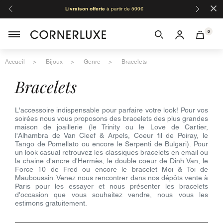
×
Livraison offerte
à partir de 500€
Orga
0
Accueil
Bijoux
Genre
Bracelets
bracelets
L'accessoire indispensable pour parfaire votre look! Pour vos
soirées nous vous proposons des bracelets des plus grandes
maison de joaillerie (le Trinity ou le Love de Cartier,
l'Alhambra de Van Cleef & Arpels, Coeur fil de Poiray, le
Tango de Pomellato ou encore le Serpenti de Bulgari). Pour
un look casual retrouvez les classiques bracelets en email ou
la chaine d'ancre d'Hermès, le double coeur de Dinh Van, le
Force 10 de Fred ou encore le bracelet Moi & Toi de
Mauboussin. Venez nous rencontrer dans nos dépôts vente à
Paris pour les essayer et nous présenter les bracelets
d'occasion que vous souhaitez vendre, nous vous les
estimons gratuitement.