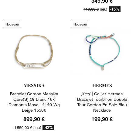
349,90 €
-15%
410,00 €
neuf
Nouveau
Nouveau
MESSIKA
HERMES
Neuf |
Bracelet Cordon Messika
Collier Hermes
Care(s) Or Blanc 18k
Bracelet Tourbillon Double
Diamants Move 14140-Wg
Tour Cordon En Soie Bleu
Beige 1550€
Necklace
899,90 €
199,90 €
-42%
1 550,00 €
neuf