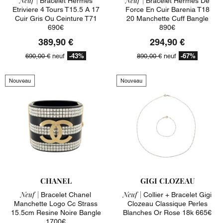
Neuf |
Neuf |
Bracelet Hermes
Bracelet Hermes De
Etriviere 4 Tours T15.5 A 17
Force En Cuir Barenia T18
Cuir Gris Ou Ceinture T71
20 Manchette Cuff Bangle
690€
890€
389,90 €
294,90 €
-43%
-67%
690,00 €
neuf
890,00 €
neuf
Nouveau
Nouveau
CHANEL
GIGI CLOZEAU
Neuf |
Neuf |
Bracelet Chanel
Collier + Bracelet Gigi
Manchette Logo Cc Strass
Clozeau Classique Perles
15.5cm Resine Noire Bangle
Blanches Or Rose 18k 665€
1700€