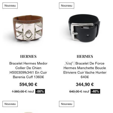
Nouveau
Nouveau
HERMES
HERMES
Neuf |
Bracelet Hermes Medor
Bracelet De Force
Collier De Chien
Hermes Manchette Boucle
H500309fk34t1 En Cuir
Etriviere Cuir Vache Hunter
Barenia Cuff 1360€
640€
594,90 €
344,90 €
-56%
-46%
1 360,00 €
neuf
640,00 €
neuf
Nouveau
Nouveau