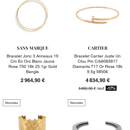
SANS MARQUE
CARTIER
Bracelet Jonc 3 Anneaux 19
Bracelet Cartier Juste Un
Cm En Ors Blanc Jaune
Clou Pm Crb6065817
Rose 750 18k 25.1gr Gold
Diamants T17 Or Rose 18k
Bangle
9.5g 5850€
2 964,90 €
4 834,90 €
-17%
5 850,00 €
neuf
Nouveau
Nouveau