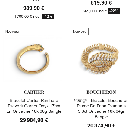
519,90 €
989,90 €
-22%
665,00 €
neuf
-42%
1 700,00 €
neuf
Nouveau
Nouveau
CARTIER
BOUCHERON
Vintage |
Bracelet Cartier Panthere
Bracelet Boucheron
Tsavorit Garnet Onyx 17cm
Plume De Paon Diamants
En Or Jaune 18k 86g Bangle
3.3ct Or Jaune 18k 64gr
Bangle
29 984,90 €
20 374,90 €