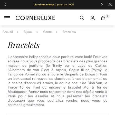
×
Livraison offerte
à partir de 500€
Orga
0
Accueil
Bijoux
Genre
Bracelets
bracelets
L'accessoire indispensable pour parfaire votre look! Pour vos
soirées nous vous proposons des bracelets des plus grandes
maison de joaillerie (le Trinity ou le Love de Cartier,
l'Alhambra de Van Cleef & Arpels, Coeur fil de Poiray, le
Tango de Pomellato ou encore le Serpenti de Bulgari). Pour
un look casual retrouvez les classiques bracelets en email ou
la chaine d'ancre d'Hermès, le double coeur de Dinh Van, le
Force 10 de Fred ou encore le bracelet Moi & Toi de
Mauboussin. Venez nous rencontrer dans nos dépôts vente à
Paris pour les essayer et nous présenter les bracelets
d'occasion que vous souhaitez vendre, nous vous les
estimons gratuitement.