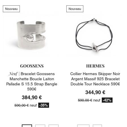
Nouveau
Nouveau
GOOSSENS
HERMES
Neuf |
Bracelet Goossens
Collier Hermes Skipper Noir
Manchette Boucle Laiton
Argent Massif 925 Bracelet
Palladie S 15.5 Strap Bangle
Double Tour Necklace 590€
590€
344,90 €
384,90 €
-42%
590,00 €
neuf
-35%
590,00 €
neuf