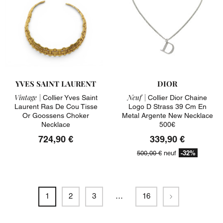
YVES SAINT LAURENT
DIOR
Vintage |
Neuf |
Collier Yves Saint
Collier Dior Chaine
Laurent Ras De Cou Tisse
Logo D Strass 39 Cm En
Or Goossens Choker
Metal Argente New Necklace
Necklace
500€
724,90 €
339,90 €
-32%
500,00 €
neuf
Suivant
1
2
3
…
16