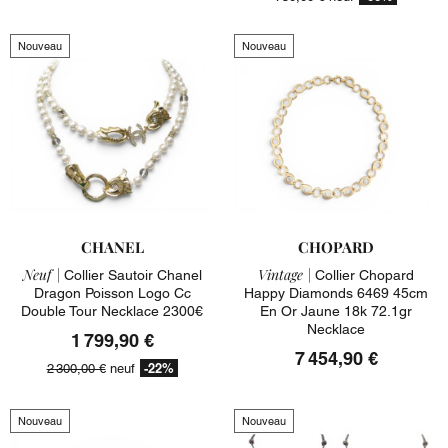
Nouveau
Nouveau
CHANEL
CHOPARD
Neuf |
Vintage |
Collier Sautoir Chanel
Collier Chopard
Dragon Poisson Logo Cc
Happy Diamonds 6469 45cm
Double Tour Necklace 2300€
En Or Jaune 18k 72.1gr
Necklace
1 799,90 €
7 454,90 €
-22%
2 300,00 €
neuf
Nouveau
Nouveau