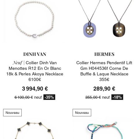
DINH VAN
HERMES
Neuf |
Collier Dinh Van
Collier Hermes Pendentif Lift
Menottes R12 En Or Blanc
Gm H044536f Corne De
18k & Perles Akoya Necklace
Buffle & Laque Necklace
6100€
355€
3 994,90 €
289,90 €
-35%
-18%
6 100,00 €
neuf
355,00 €
neuf
Nouveau
Nouveau