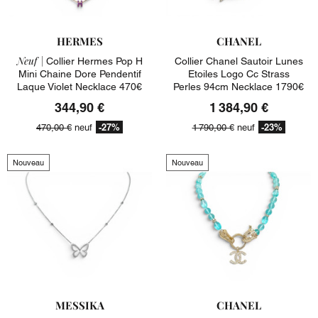
HERMES
CHANEL
Neuf |
Collier Hermes Pop H
Collier Chanel Sautoir Lunes
Mini Chaine Dore Pendentif
Etoiles Logo Cc Strass
Laque Violet Necklace 470€
Perles 94cm Necklace 1790€
344,90 €
1 384,90 €
-27%
-23%
470,00 €
neuf
1 790,00 €
neuf
Nouveau
Nouveau
MESSIKA
CHANEL