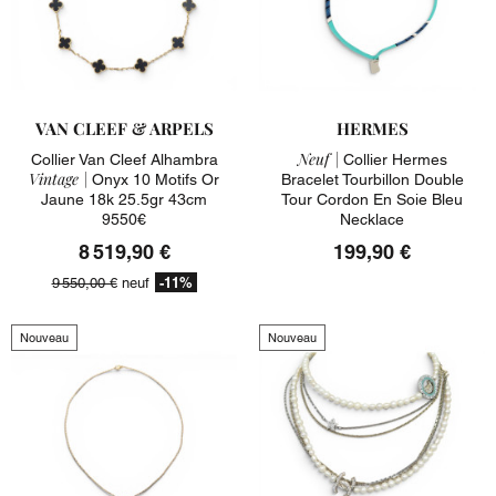
VAN CLEEF & ARPELS
HERMES
Neuf |
Collier Van Cleef Alhambra
Collier Hermes
Vintage |
Onyx 10 Motifs Or
Bracelet Tourbillon Double
Jaune 18k 25.5gr 43cm
Tour Cordon En Soie Bleu
9550€
Necklace
8 519,90 €
199,90 €
-11%
9 550,00 €
neuf
Nouveau
Nouveau