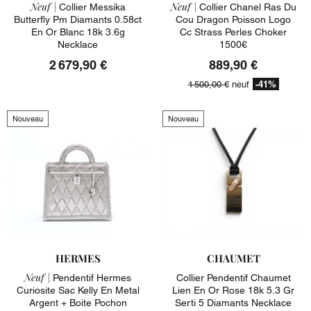
Neuf |
Neuf |
Collier Messika
Collier Chanel Ras Du
Butterfly Pm Diamants 0.58ct
Cou Dragon Poisson Logo
En Or Blanc 18k 3.6g
Cc Strass Perles Choker
Necklace
1500€
2 679,90 €
889,90 €
-41%
1 500,00 €
neuf
Nouveau
Nouveau
HERMES
CHAUMET
Neuf |
Pendentif Hermes
Collier Pendentif Chaumet
Curiosite Sac Kelly En Metal
Lien En Or Rose 18k 5.3 Gr
Argent + Boite Pochon
Serti 5 Diamants Necklace