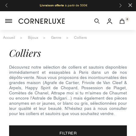
×
Livraison offerte
à partir de 500€
Orga
0
Accueil
Bijoux
Genre
Colliers
colliers
Découvrez notre sélection de colliers et sautoirs disponibles
immédiatement et essayables à Paris dans un de nos
dépôts-vente. Nous vous proposons des incontournables des
grandes maison (Agrafe de Cartier, Frivole de Van Cleef &
Arpels, Happy Spirit de Chopard, Possession de Piaget,
Comètes de Chanel, Attrape moi si tu m'aimes de Chaumet
ou encore l'Astrale de Bulgari...) mais également des pièces
anonymes en or jaunes, or blanc ou gris, sélectionnées pour
leur qualité et leur beauté. N'hésitez pas à nous consulter
pour les colliers et sautoirs que vous souhaitez vendre.
FILTRER