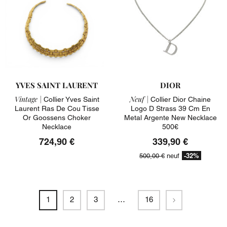
YVES SAINT LAURENT
DIOR
Vintage |
Neuf |
Collier Yves Saint
Collier Dior Chaine
Laurent Ras De Cou Tisse
Logo D Strass 39 Cm En
Or Goossens Choker
Metal Argente New Necklace
Necklace
500€
724,90 €
339,90 €
-32%
500,00 €
neuf
Suivant
1
2
3
…
16