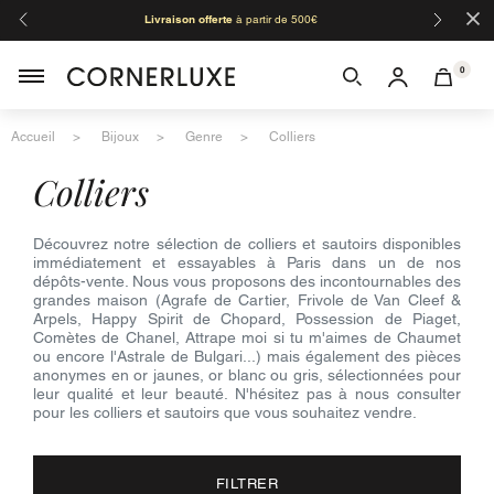
×
Livraison offerte
à partir de 500€
Orga
0
Accueil
Bijoux
Genre
Colliers
colliers
Découvrez notre sélection de colliers et sautoirs disponibles
immédiatement et essayables à Paris dans un de nos
dépôts-vente. Nous vous proposons des incontournables des
grandes maison (Agrafe de Cartier, Frivole de Van Cleef &
Arpels, Happy Spirit de Chopard, Possession de Piaget,
Comètes de Chanel, Attrape moi si tu m'aimes de Chaumet
ou encore l'Astrale de Bulgari...) mais également des pièces
anonymes en or jaunes, or blanc ou gris, sélectionnées pour
leur qualité et leur beauté. N'hésitez pas à nous consulter
pour les colliers et sautoirs que vous souhaitez vendre.
FILTRER