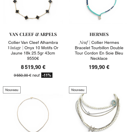
VAN CLEEF & ARPELS
HERMES
Neuf |
Collier Van Cleef Alhambra
Collier Hermes
Vintage |
Onyx 10 Motifs Or
Bracelet Tourbillon Double
Jaune 18k 25.5gr 43cm
Tour Cordon En Soie Bleu
9550€
Necklace
8 519,90 €
199,90 €
-11%
9 550,00 €
neuf
Nouveau
Nouveau