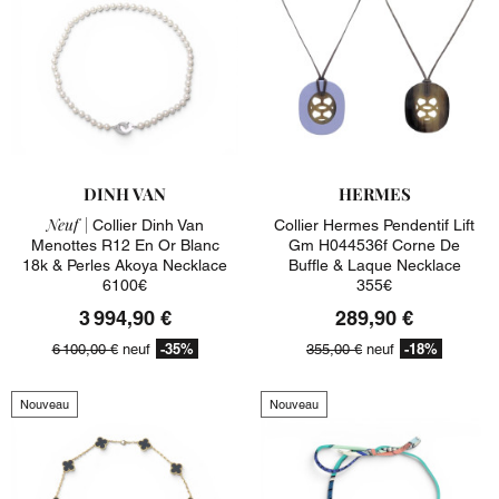
DINH VAN
HERMES
Neuf |
Collier Dinh Van
Collier Hermes Pendentif Lift
Menottes R12 En Or Blanc
Gm H044536f Corne De
18k & Perles Akoya Necklace
Buffle & Laque Necklace
6100€
355€
3 994,90 €
289,90 €
-35%
-18%
6 100,00 €
neuf
355,00 €
neuf
Nouveau
Nouveau