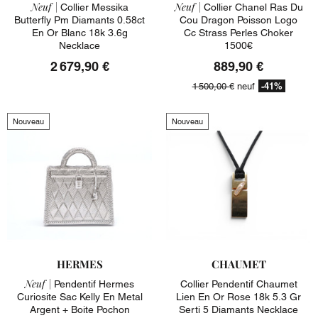
Neuf |
Neuf |
Collier Messika
Collier Chanel Ras Du
Butterfly Pm Diamants 0.58ct
Cou Dragon Poisson Logo
En Or Blanc 18k 3.6g
Cc Strass Perles Choker
Necklace
1500€
2 679,90 €
889,90 €
-41%
1 500,00 €
neuf
Nouveau
Nouveau
HERMES
CHAUMET
Neuf |
Pendentif Hermes
Collier Pendentif Chaumet
Curiosite Sac Kelly En Metal
Lien En Or Rose 18k 5.3 Gr
Argent + Boite Pochon
Serti 5 Diamants Necklace