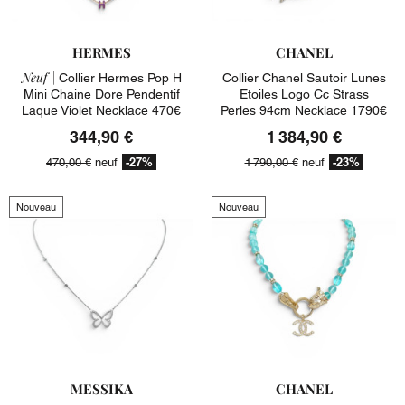
HERMES
CHANEL
Neuf |
Collier Hermes Pop H
Collier Chanel Sautoir Lunes
Mini Chaine Dore Pendentif
Etoiles Logo Cc Strass
Laque Violet Necklace 470€
Perles 94cm Necklace 1790€
344,90 €
1 384,90 €
-27%
-23%
470,00 €
neuf
1 790,00 €
neuf
Nouveau
Nouveau
MESSIKA
CHANEL