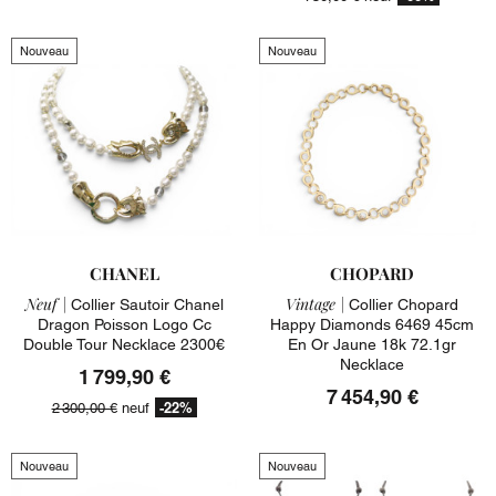
Nouveau
Nouveau
CHANEL
CHOPARD
Neuf |
Vintage |
Collier Sautoir Chanel
Collier Chopard
Dragon Poisson Logo Cc
Happy Diamonds 6469 45cm
Double Tour Necklace 2300€
En Or Jaune 18k 72.1gr
Necklace
1 799,90 €
7 454,90 €
-22%
2 300,00 €
neuf
Nouveau
Nouveau