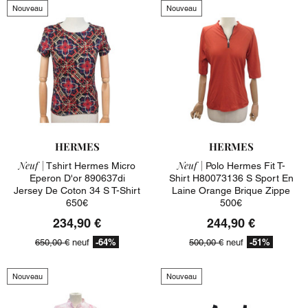
Nouveau
Nouveau
HERMES
HERMES
Neuf |
Neuf |
Tshirt Hermes Micro
Polo Hermes Fit T-
Eperon D'or 890637di
Shirt H80073136 S Sport En
Jersey De Coton 34 S T-Shirt
Laine Orange Brique Zippe
650€
500€
234,90 €
244,90 €
-64%
-51%
650,00 €
neuf
500,00 €
neuf
Nouveau
Nouveau