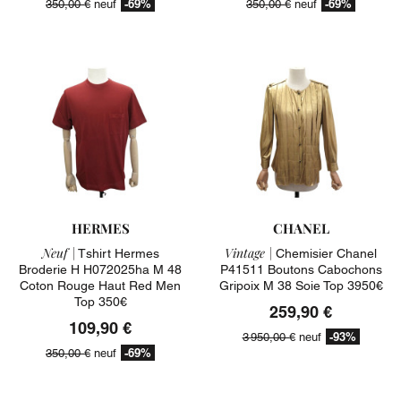
-69%
-69%
350,00 €
neuf
350,00 €
neuf
HERMES
CHANEL
Neuf |
Vintage |
Tshirt Hermes
Chemisier Chanel
Broderie H H072025ha M 48
P41511 Boutons Cabochons
Coton Rouge Haut Red Men
Gripoix M 38 Soie Top 3950€
Top 350€
259,90 €
109,90 €
-93%
3 950,00 €
neuf
-69%
350,00 €
neuf