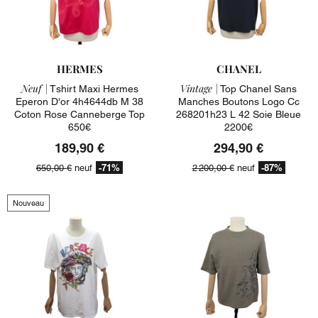
HERMES
CHANEL
Neuf |
Vintage |
Tshirt Maxi Hermes
Top Chanel Sans
Eperon D'or 4h4644db M 38
Manches Boutons Logo Cc
Coton Rose Canneberge Top
268201h23 L 42 Soie Bleue
650€
2200€
189,90 €
294,90 €
-71%
-87%
650,00 €
neuf
2 200,00 €
neuf
Nouveau