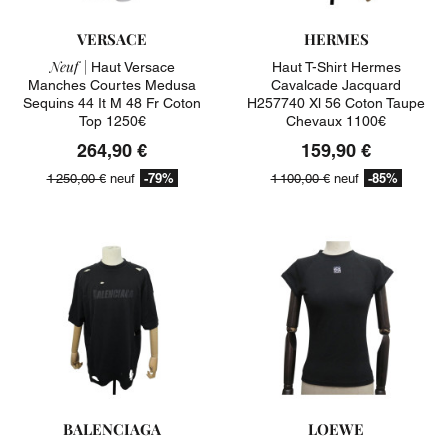
VERSACE
HERMES
Neuf |
Haut Versace
Haut T-Shirt Hermes
Manches Courtes Medusa
Cavalcade Jacquard
Sequins 44 It M 48 Fr Coton
H257740 Xl 56 Coton Taupe
Top 1250€
Chevaux 1100€
264,90 €
159,90 €
-79%
-85%
1 250,00 €
neuf
1 100,00 €
neuf
BALENCIAGA
LOEWE