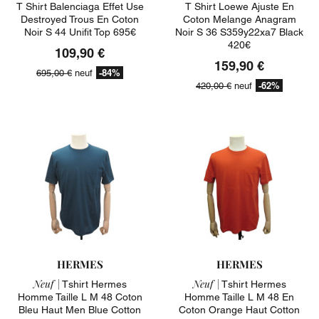
T Shirt Balenciaga Effet Use
T Shirt Loewe Ajuste En
Destroyed Trous En Coton
Coton Melange Anagram
Noir S 44 Unifit Top 695€
Noir S 36 S359y22xa7 Black
420€
109,90 €
159,90 €
-84%
695,00 €
neuf
-62%
420,00 €
neuf
HERMES
HERMES
Neuf |
Neuf |
Tshirt Hermes
Tshirt Hermes
Homme Taille L M 48 Coton
Homme Taille L M 48 En
Bleu Haut Men Blue Cotton
Coton Orange Haut Cotton