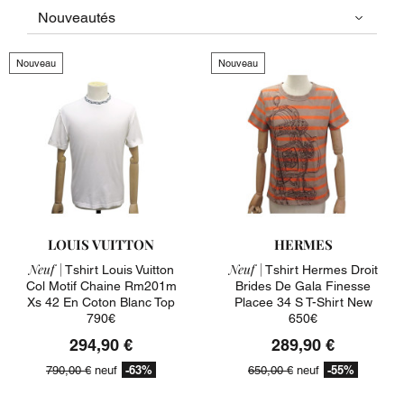
Nouveau
Nouveau
LOUIS VUITTON
HERMES
Neuf |
Neuf |
Tshirt Louis Vuitton
Tshirt Hermes Droit
Col Motif Chaine Rm201m
Brides De Gala Finesse
Xs 42 En Coton Blanc Top
Placee 34 S T-Shirt New
790€
650€
294,90 €
289,90 €
-63%
-55%
790,00 €
neuf
650,00 €
neuf