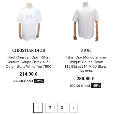
CHRISTIAN DIOR
DIOR
Haut Christian Dior T-Shirt
Tshirt Dior Monogramme
Couture Coupe Relax Xl 54
Oblique Coupe Relax
Coton Blanc White Top 780€
113j692a0614 M 50 Blanc
Top 820€
214,90 €
289,90 €
-72%
780,00 €
neuf
-65%
820,00 €
neuf
Suivant
1
2
3