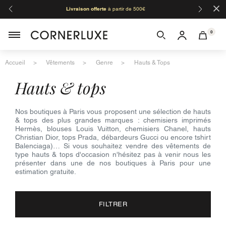
×
Livraison offerte
à partir de 500€
Orga
0
Accueil
Vêtements
Genre
Hauts & Tops
hauts & tops
Nos boutiques à Paris vous proposent une sélection de hauts
& tops des plus grandes marques : chemisiers imprimés
Hermès, blouses Louis Vuitton, chemisiers Chanel, hauts
Christian Dior, tops Prada, débardeurs Gucci ou encore tshirt
Balenciaga)… Si vous souhaitez vendre des vêtements de
type hauts & tops d'occasion n'hésitez pas à venir nous les
présenter dans une de nos boutiques à Paris pour une
estimation gratuite.
FILTRER