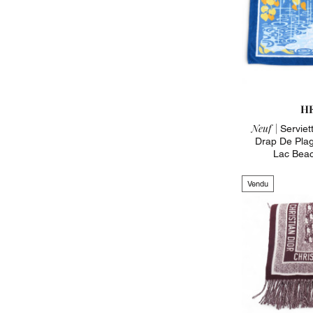
H
Neuf |
Serviet
Drap De Plag
Lac Beac
Vendu