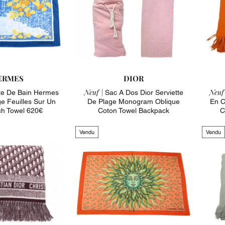
ERMES
DIOR
Neuf |
Neuf 
te De Bain Hermes
Sac A Dos Dior Serviette
e Feuilles Sur Un
De Plage Monogram Oblique
En C
h Towel 620€
Coton Towel Backpack
C
Vendu
Vendu