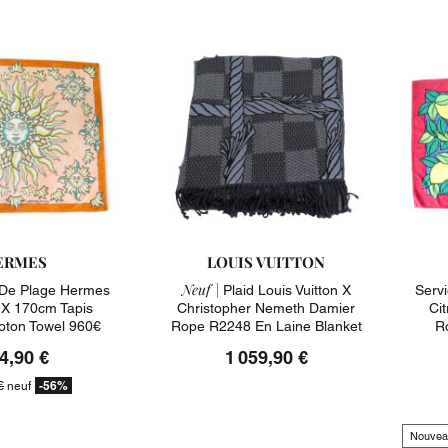
ERMES
LOUIS VUITTON
Neuf |
De Plage Hermes
Plaid Louis Vuitton X
Serv
0 X 170cm Tapis
Christopher Nemeth Damier
Ci
Coton Towel 960€
Rope R2248 En Laine Blanket
R
4,90 €
1 059,90 €
-56%
€
neuf
Nouvea