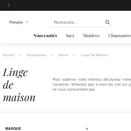
Nouveautés
Sacs
Montres
Chaussure
Accueil
Accessoires
Genre
Linge De Maison
linge
de
Pour sublimer votre intérieur découvrez no
vacances. N'hésitez pas à venir les voir sur 
ne vous conviendrait pas.
maison
MARQUE