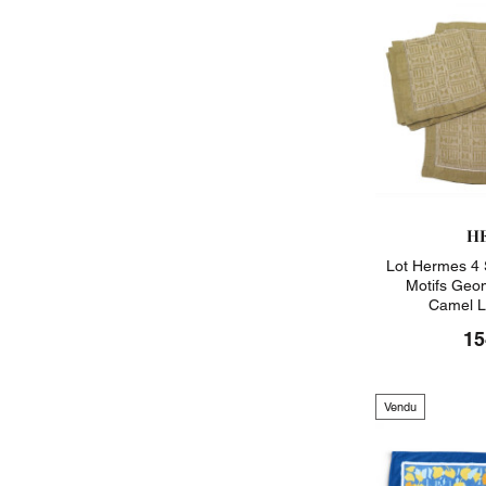
H
Lot Hermes 4 
Motifs Geo
Camel L
15
Vendu