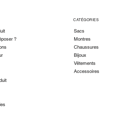
CATÉGORIES
uit
Sacs
époser ?
Montres
ons
Chaussures
ur
Bijoux
Vêtements
Accessoires
duit
es