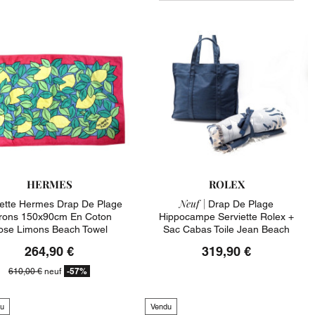
HERMES
ROLEX
Neuf |
iette Hermes Drap De Plage
Drap De Plage
trons 150x90cm En Coton
Hippocampe Serviette Rolex +
ose Limons Beach Towel
Sac Cabas Toile Jean Beach
Towel
264,90 €
319,90 €
-57%
610,00 €
neuf
u
Vendu