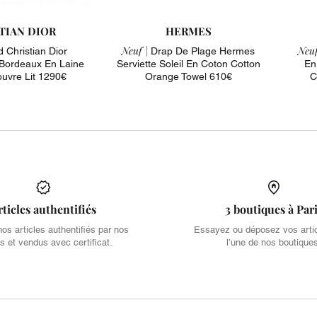
TIAN DIOR
HERMES
Neuf |
Neuf
d Christian Dior
Drap De Plage Hermes
Bordeaux En Laine
Serviette Soleil En Coton Cotton
En
uvre Lit 1290€
Orange Towel 610€
C
rticles authentifiés
3 boutiques à Par
s articles authentifiés par nos
Essayez ou déposez vos arti
s et vendus avec certificat.
l’une de nos boutique