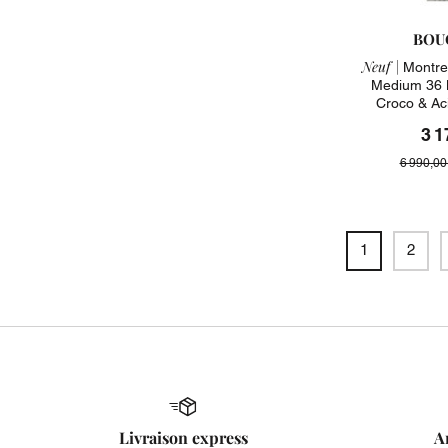
BOU
Neuf |
Montre
Medium 36 
Croco & Ac
3 1
6 990,00
1
2
Livraison express
A