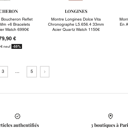
CHERON
LONGINES
 Boucheron Reflet
Montre Longines Dolce Vita
Mont
Mm +6 Bracelets
Chronographe L5.656.4 33mm
En A
ier Watch 6990€
Acier Quartz Watch 1150€
79,90 €
-55%
 €
neuf
Suivant
3
…
5
rticles authentifiés
3 boutiques à Par