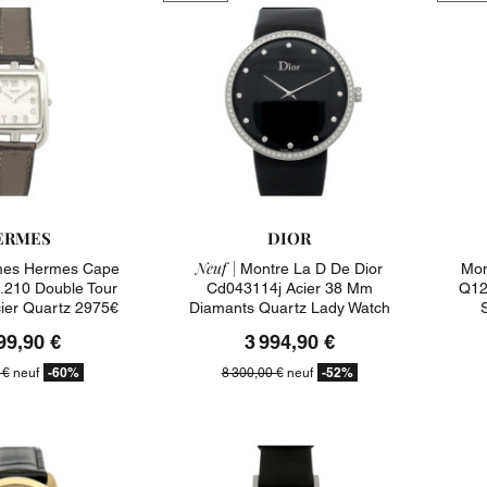
ERMES
DIOR
Neuf |
mes Hermes Cape
Montre La D De Dior
Mon
210 Double Tour
Cd043114j Acier 38 Mm
Q12
er Quartz 2975€
Diamants Quartz Lady Watch
8300€
99,90 €
3 994,90 €
-60%
-52%
 €
neuf
8 300,00 €
neuf