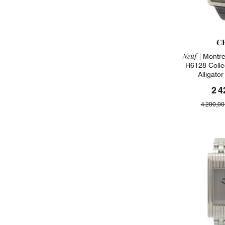
C
Neuf |
Montre
H6128 Colle
Alligato
2 4
4 200,00