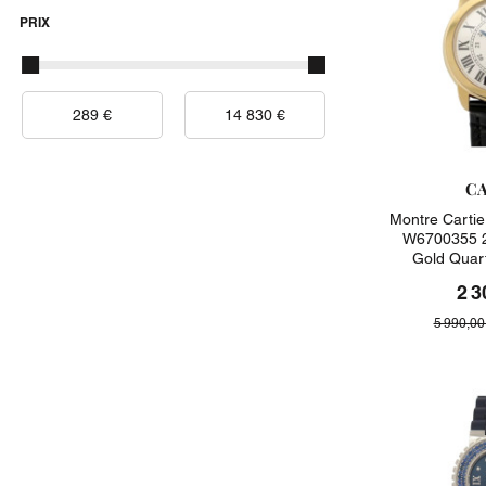
PRIX
CA
Montre Carti
W6700355 2
Gold Quar
2 3
5 990,00