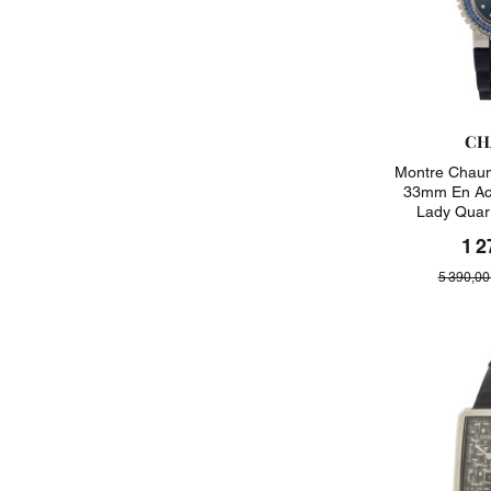
CH
Montre Chaum
33mm En Aci
Lady Quar
1 2
5 390,00