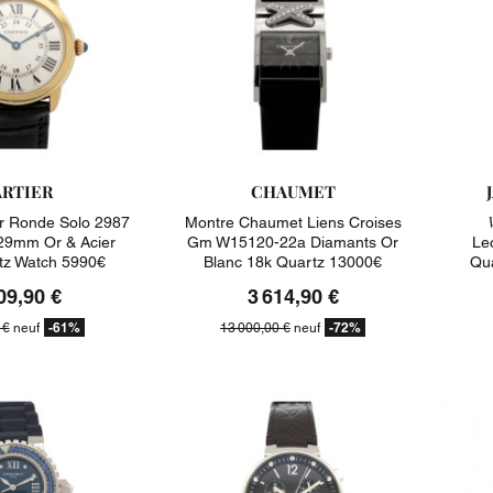
RTIER
CHAUMET
er Ronde Solo 2987
Montre Chaumet Liens Croises
9mm Or & Acier
Gm W15120-22a Diamants Or
Le
tz Watch 5990€
Blanc 18k Quartz 13000€
Qu
09,90 €
3 614,90 €
-61%
-72%
 €
neuf
13 000,00 €
neuf