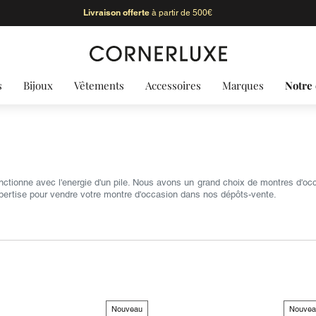
Livraison offerte
à partir de 500€
s
Bijoux
Vêtements
Accessoires
Marques
Notre 
nctionne avec l'energie d'un pile. Nous avons un grand choix de montres d'o
expertise pour vendre votre montre d'occasion dans nos dépôts-vente.
Nouveau
Nouvea