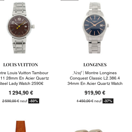
LOUIS VUITTON
LONGINES
Neuf |
tre Louis Vuitton Tambour
Montre Longines
11 28mm En Acier Quartz
Conquest Classic L2.386.4
Steel Lady Watch 2590€
34mm En Acier Quartz Watch
1450€
1 294,90 €
919,90 €
-50%
-37%
2 590,00 €
neuf
1 450,00 €
neuf