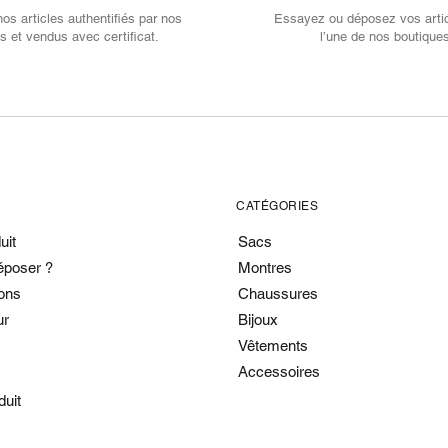
s articles authentifiés par nos
Essayez ou déposez vos arti
s et vendus avec certificat.
l’une de nos boutique
CATÉGORIES
uit
Sacs
époser ?
Montres
ons
Chaussures
ur
Bijoux
Vêtements
Accessoires
duit