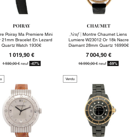
POIRAY
CHAUMET
Neuf |
re Poiray Ma Premiere Mini
Montre Chaumet Liens
r 21mm Bracelet En Lezard
Lumiere W23012 Or 18k Nacre
Quartz Watch 1930€
Diamant 28mm Quartz 16990€
1 019,90 €
7 004,90 €
-47%
-59%
1 930,00 €
neuf
16 990,00 €
neuf
u
Vendu