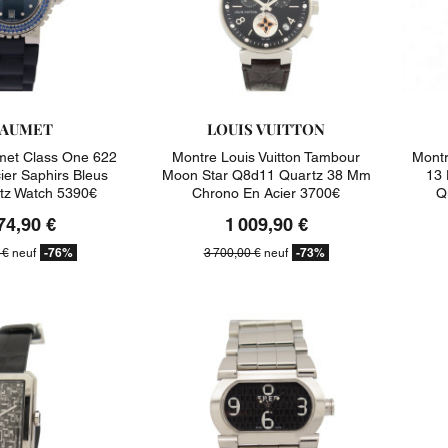
AUMET
LOUIS VUITTON
et Class One 622
Montre Louis Vuitton Tambour
Mont
er Saphirs Bleus
Moon Star Q8d11 Quartz 38 Mm
13 
tz Watch 5390€
Chrono En Acier 3700€
Q
74,90 €
1 009,90 €
-76%
-73%
 €
neuf
3 700,00 €
neuf