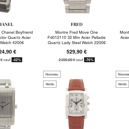
HANEL
FRED
 Chanel Boyfriend
Montre Fred Move One
Mont
ctor Quartz Acier
Fd012110 32 Mm Acier Palladie
Acie
r Watch 4200€
Quartz Lady Steel Watch 2200€
24,90 €
529,90 €
-42%
-76%
 €
neuf
2 200,00 €
neuf
Nouveau
Nouvea
Vendu
Vendu