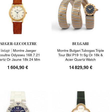
JAEGER-LECOULTRE
BULGARI
Vintage |
Montre Jaeger
Montre Bulgari Tubogas Triple
coultre Odysseu 168.7.21
Tour Bbl P19 1t Sg Or 18k &
artz Or Jaune 18k 24 Mm
Acier Quartz Watch
Watch
1 604,90 €
14 829,90 €