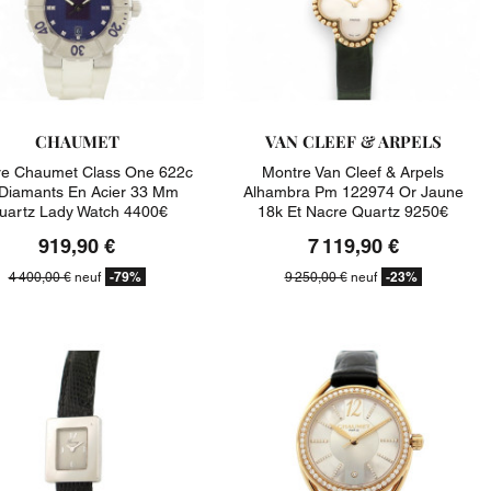
CHAUMET
VAN CLEEF & ARPELS
re Chaumet Class One 622c
Montre Van Cleef & Arpels
Diamants En Acier 33 Mm
Alhambra Pm 122974 Or Jaune
uartz Lady Watch 4400€
18k Et Nacre Quartz 9250€
919,90 €
7 119,90 €
-79%
-23%
4 400,00 €
neuf
9 250,00 €
neuf