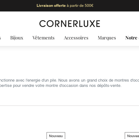
Livraison offerte
à partir de 500€
s
Bijoux
Vêtements
Accessoires
Marques
Notre 
nctionne avec l'energie d'un pile. Nous avons un grand choix de montres d'o
expertise pour vendre votre montre d'occasion dans nos dépôts-vente.
Nouveau
Nouvea