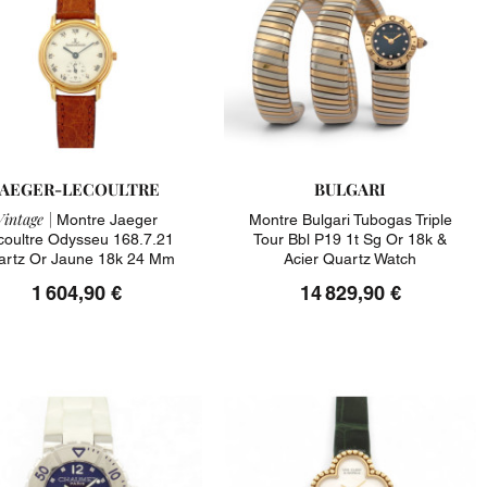
JAEGER-LECOULTRE
BULGARI
Vintage |
Montre Jaeger
Montre Bulgari Tubogas Triple
coultre Odysseu 168.7.21
Tour Bbl P19 1t Sg Or 18k &
artz Or Jaune 18k 24 Mm
Acier Quartz Watch
Watch
1 604,90 €
14 829,90 €