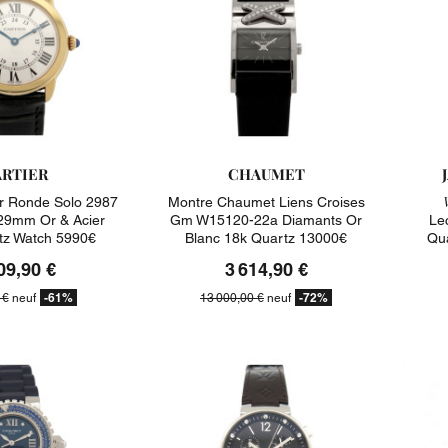
RTIER
CHAUMET
er Ronde Solo 2987
Montre Chaumet Liens Croises
9mm Or & Acier
Gm W15120-22a Diamants Or
Le
tz Watch 5990€
Blanc 18k Quartz 13000€
Qu
09,90 €
3 614,90 €
-61%
-72%
 €
neuf
13 000,00 €
neuf