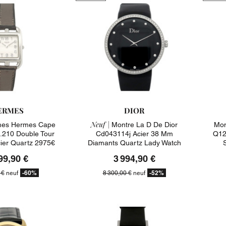
ERMES
DIOR
Neuf |
mes Hermes Cape
Montre La D De Dior
Mon
210 Double Tour
Cd043114j Acier 38 Mm
Q12
er Quartz 2975€
Diamants Quartz Lady Watch
8300€
99,90 €
3 994,90 €
-60%
-52%
 €
neuf
8 300,00 €
neuf