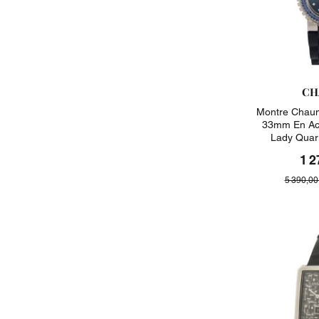
CH
Montre Chaum
33mm En Aci
Lady Quar
1 2
5 390,00