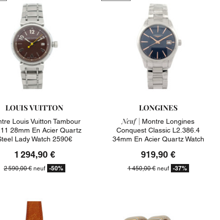
LOUIS VUITTON
LONGINES
Neuf |
tre Louis Vuitton Tambour
Montre Longines
11 28mm En Acier Quartz
Conquest Classic L2.386.4
Steel Lady Watch 2590€
34mm En Acier Quartz Watch
1450€
1 294,90 €
919,90 €
-50%
-37%
2 590,00 €
neuf
1 450,00 €
neuf