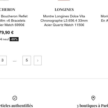
CHERON
LONGINES
 Boucheron Reflet
Montre Longines Dolce Vita
Mont
Mm +6 Bracelets
Chronographe L5.656.4 33mm
En A
ier Watch 6990€
Acier Quartz Watch 1150€
79,90 €
-55%
 €
neuf
Suivant
3
…
5
rticles authentifiés
3 boutiques à Par