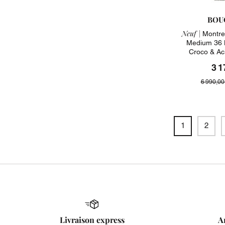
BOU
Neuf |
Montre
Medium 36 
Croco & Ac
3 1
6 990,00
1
2
Livraison express
A