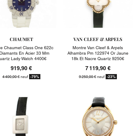
CHAUMET
VAN CLEEF & ARPELS
re Chaumet Class One 622c
Montre Van Cleef & Arpels
Diamants En Acier 33 Mm
Alhambra Pm 122974 Or Jaune
uartz Lady Watch 4400€
18k Et Nacre Quartz 9250€
919,90 €
7 119,90 €
-79%
-23%
4 400,00 €
neuf
9 250,00 €
neuf