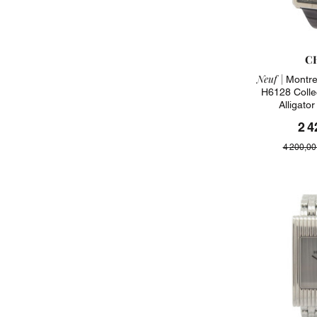
C
Neuf |
Montre
H6128 Colle
Alligato
2 4
4 200,00