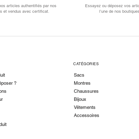
s articles authentifiés par nos
Essayez ou déposez vos arti
s et vendus avec certificat.
l’une de nos boutique
CATÉGORIES
uit
Sacs
époser ?
Montres
ons
Chaussures
ur
Bijoux
Vêtements
Accessoires
duit