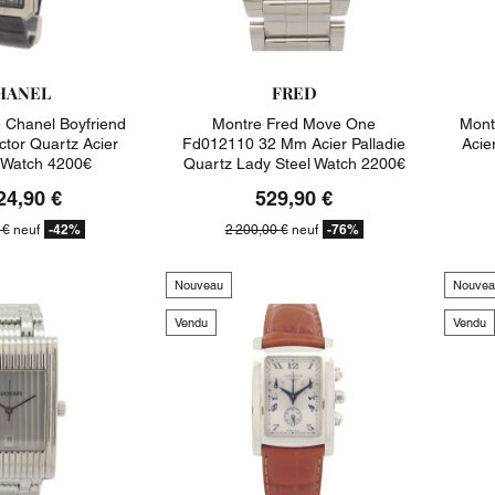
HANEL
FRED
 Chanel Boyfriend
Montre Fred Move One
Mont
ctor Quartz Acier
Fd012110 32 Mm Acier Palladie
Acie
r Watch 4200€
Quartz Lady Steel Watch 2200€
24,90 €
529,90 €
-42%
-76%
 €
neuf
2 200,00 €
neuf
Nouveau
Nouvea
Vendu
Vendu