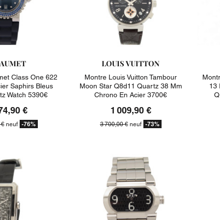
AUMET
LOUIS VUITTON
et Class One 622
Montre Louis Vuitton Tambour
Mont
er Saphirs Bleus
Moon Star Q8d11 Quartz 38 Mm
13 
tz Watch 5390€
Chrono En Acier 3700€
Q
74,90 €
1 009,90 €
-76%
-73%
 €
neuf
3 700,00 €
neuf