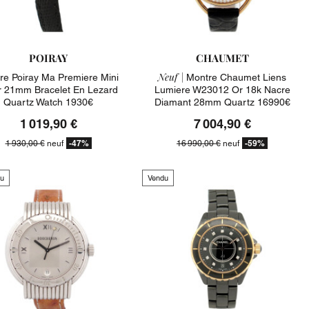
POIRAY
CHAUMET
Neuf |
re Poiray Ma Premiere Mini
Montre Chaumet Liens
r 21mm Bracelet En Lezard
Lumiere W23012 Or 18k Nacre
Quartz Watch 1930€
Diamant 28mm Quartz 16990€
1 019,90 €
7 004,90 €
-47%
-59%
1 930,00 €
neuf
16 990,00 €
neuf
u
Vendu