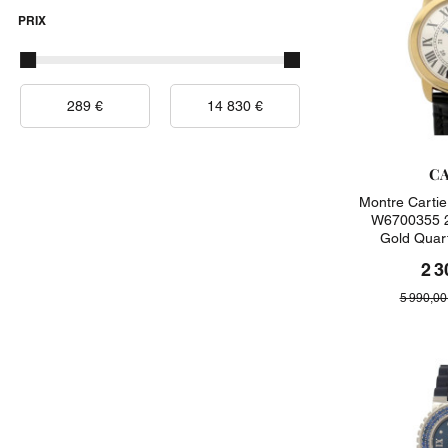
PRIX
CA
Montre Carti
W6700355 2
Gold Quar
2 3
5 990,00