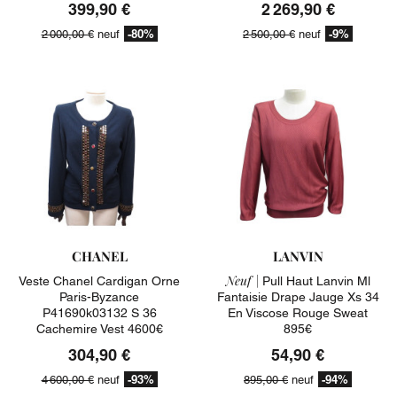
399,90 €
2 269,90 €
-80%
-9%
2 000,00 €
neuf
2 500,00 €
neuf
CHANEL
LANVIN
Neuf |
Veste Chanel Cardigan Orne
Pull Haut Lanvin Ml
Paris-Byzance
Fantaisie Drape Jauge Xs 34
P41690k03132 S 36
En Viscose Rouge Sweat
Cachemire Vest 4600€
895€
304,90 €
54,90 €
-93%
-94%
4 600,00 €
neuf
895,00 €
neuf