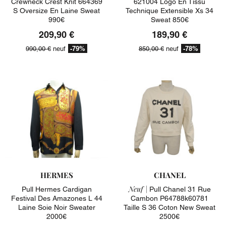
Crewneck Crest Knit 664369
621004 Logo En Tissu
S Oversize En Laine Sweat
Technique Extensible Xs 34
990€
Sweat 850€
209,90 €
189,90 €
-79%
-78%
990,00 €
neuf
850,00 €
neuf
HERMES
CHANEL
Neuf |
Pull Hermes Cardigan
Pull Chanel 31 Rue
Festival Des Amazones L 44
Cambon P64788k60781
Laine Soie Noir Sweater
Taille S 36 Coton New Sweat
2000€
2500€