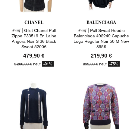
CHANEL
BALENCIAGA
Neuf |
Neuf |
Gilet Chanel Pull
Pull Sweat Hoodie
Zippe P33519 En Laine
Balenciaga 492249 Capuche
Angora Noir S 36 Black
Logo Regular Noir 50 M New
Sweat 5200€
895€
479,90 €
219,90 €
-91%
-75%
5 200,00 €
neuf
895,00 €
neuf