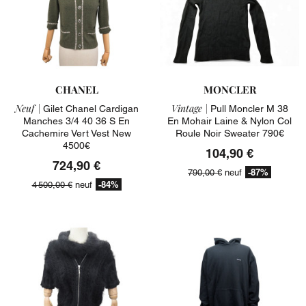
CHANEL
MONCLER
Neuf |
Vintage |
Gilet Chanel Cardigan
Pull Moncler M 38
Manches 3/4 40 36 S En
En Mohair Laine & Nylon Col
Cachemire Vert Vest New
Roule Noir Sweater 790€
4500€
104,90 €
724,90 €
-87%
790,00 €
neuf
-84%
4 500,00 €
neuf