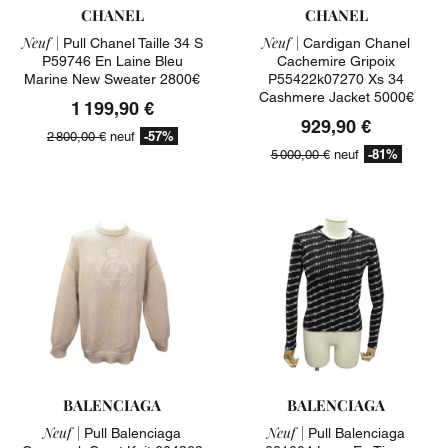
CHANEL
CHANEL
Neuf |
Neuf |
Pull Chanel Taille 34 S
Cardigan Chanel
P59746 En Laine Bleu
Cachemire Gripoix
Marine New Sweater 2800€
P55422k07270 Xs 34
Cashmere Jacket 5000€
1 199,90 €
929,90 €
-57%
2 800,00 €
neuf
-81%
5 000,00 €
neuf
BALENCIAGA
BALENCIAGA
Neuf |
Neuf |
Pull Balenciaga
Pull Balenciaga