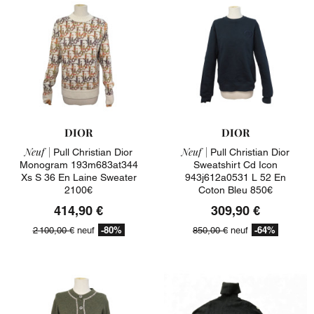
DIOR
DIOR
Neuf |
Neuf |
Pull Christian Dior
Pull Christian Dior
Monogram 193m683at344
Sweatshirt Cd Icon
Xs S 36 En Laine Sweater
943j612a0531 L 52 En
2100€
Coton Bleu 850€
414,90 €
309,90 €
-80%
-64%
2 100,00 €
neuf
850,00 €
neuf