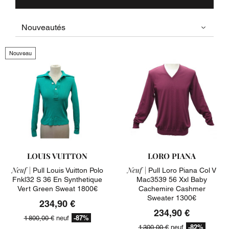
Nouveau
LOUIS VUITTON
LORO PIANA
Neuf |
Neuf |
Pull Louis Vuitton Polo
Pull Loro Piana Col V
Fnkl32 S 36 En Synthetique
Mac3539 56 Xxl Baby
Vert Green Sweat 1800€
Cachemire Cashmer
Sweater 1300€
234,90 €
234,90 €
-87%
1 800,00 €
neuf
-82%
1 300,00 €
neuf