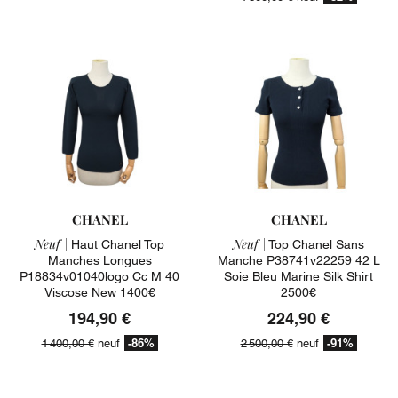
CHANEL
CHANEL
Neuf |
Neuf |
Haut Chanel Top
Top Chanel Sans
Manches Longues
Manche P38741v22259 42 L
P18834v01040logo Cc M 40
Soie Bleu Marine Silk Shirt
Viscose New 1400€
2500€
194,90 €
224,90 €
-86%
-91%
1 400,00 €
neuf
2 500,00 €
neuf