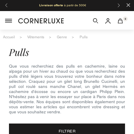
×
Livraison offerte
à partir de 500€
Orga
0
Accueil
Vêtements
Genre
Pulls
pulls
Que vous recherchiez des pulls en cachemire, laine ou
alpaga pour un hiver au chaud ou que vous recherchiez des
pulls d'été légers vous trouverez votre bonheur dans notre
sélection. Craquez pour un gilet long Brunello Cucinelli, un
pull col roulé sans manche Chanel, un gilet Hermès en
cachemire d'écosse ou encore un cardigan Philipp Plein.
N'hésitez pas à venir les essayer sur place à Paris dans nos
dépôts-vente. Nos équipes sont disponibles également pour
vous estimer les articles qui encombrent votre dressing et
que vous souhaitez vendre.
FILTRER