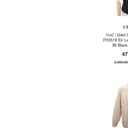
C
Neuf |
Gilet 
P33519 En La
36 Black
47
5 200,00