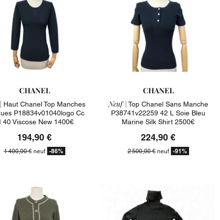
CHANEL
CHANEL
|
Neuf |
Haut Chanel Top Manches
Top Chanel Sans Manche
ues P18834v01040logo Cc
P38741v22259 42 L Soie Bleu
 40 Viscose New 1400€
Marine Silk Shirt 2500€
194,90 €
224,90 €
-86%
-91%
1 400,00 €
neuf
2 500,00 €
neuf