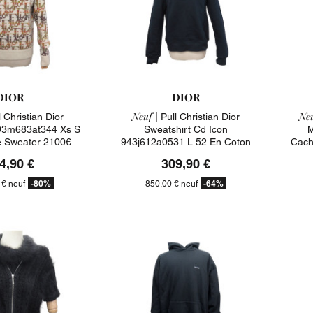
DIOR
DIOR
Neuf |
Neu
 Christian Dior
Pull Christian Dior
3m683at344 Xs S
Sweatshirt Cd Icon
M
e Sweater 2100€
943j612a0531 L 52 En Coton
Cach
Bleu 850€
4,90 €
309,90 €
-80%
-64%
 €
neuf
850,00 €
neuf