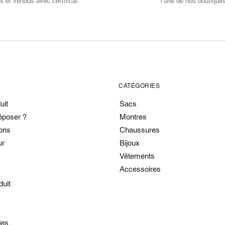
s et vendus avec certificat.
l’une de nos boutique
CATÉGORIES
uit
Sacs
époser ?
Montres
ons
Chaussures
ur
Bijoux
Vêtements
Accessoires
duit
es