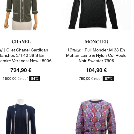
CHANEL
MONCLER
f |
Vintage |
Gilet Chanel Cardigan
Pull Moncler M 38 En
anches 3/4 40 36 S En
Mohair Laine & Nylon Col Roule
emire Vert Vest New 4500€
Noir Sweater 790€
724,90 €
104,90 €
-84%
-87%
4 500,00 €
neuf
790,00 €
neuf