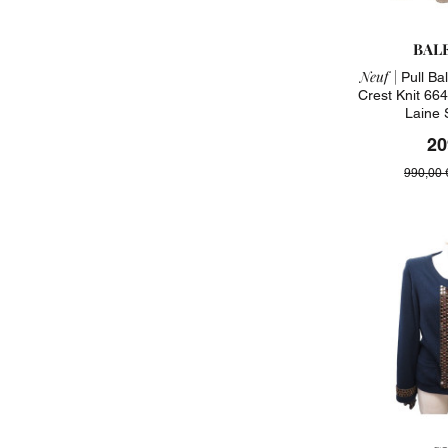
BAL
Neuf |
Pull Ba
Crest Knit 66
Laine 
20
990,00 