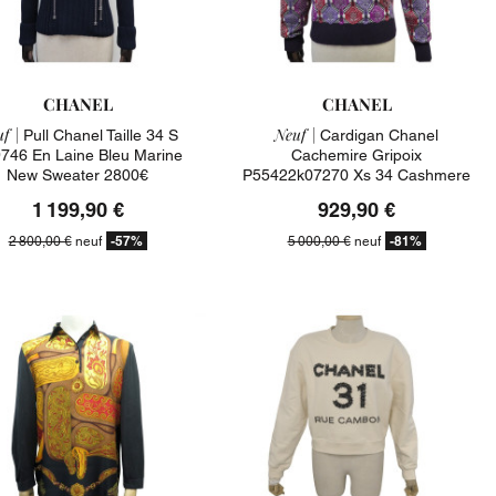
CHANEL
CHANEL
f |
Neuf |
Pull Chanel Taille 34 S
Cardigan Chanel
746 En Laine Bleu Marine
Cachemire Gripoix
New Sweater 2800€
P55422k07270 Xs 34 Cashmere
Jacket 5000€
1 199,90 €
929,90 €
-57%
-81%
2 800,00 €
neuf
5 000,00 €
neuf