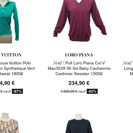
S VUITTON
LORO PIANA
Neuf |
Neuf 
ouis Vuitton Polo
Pull Loro Piana Col V
n Synthetique Vert
Mac3539 56 Xxl Baby Cachemire
Long
Sweat 1800€
Cashmer Sweater 1300€
M
4,90 €
234,90 €
-87%
-82%
 €
neuf
1 300,00 €
neuf