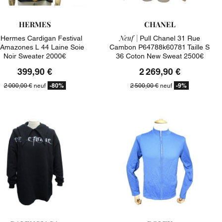
HERMES
CHANEL
Neuf |
l Hermes Cardigan Festival
Pull Chanel 31 Rue
Amazones L 44 Laine Soie
Cambon P64788k60781 Taille S
Noir Sweater 2000€
36 Coton New Sweat 2500€
399,90 €
2 269,90 €
-80%
-9%
2 000,00 €
neuf
2 500,00 €
neuf