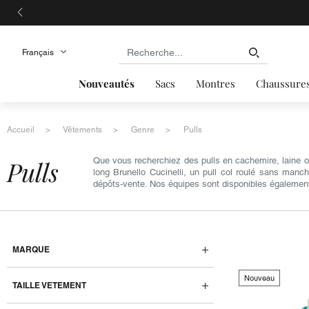
Nouveautés
Sacs
Montres
Chaussure
Accueil
Vêtements
Genre
Pulls
pulls
Que vous recherchiez des pulls en cachemire, laine o
long Brunello Cucinelli, un pull col roulé sans man
dépôts-vente. Nos équipes sont disponibles également
MARQUE
Nouveau
TAILLE VETEMENT