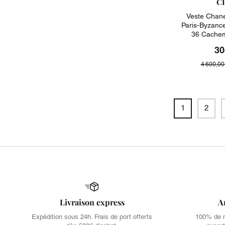
C
Veste Chane
Paris-Byzanc
36 Cachem
30
4 600,00
1
2
Livraison express
A
Expédition sous 24h. Frais de port offerts
100% de no