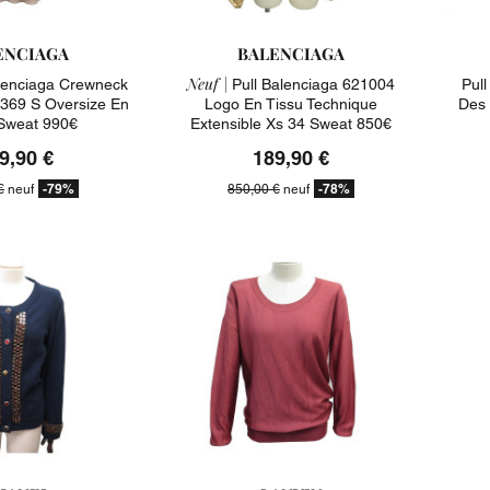
ENCIAGA
BALENCIAGA
Neuf |
lenciaga Crewneck
Pull Balenciaga 621004
Pul
4369 S Oversize En
Logo En Tissu Technique
Des 
Sweat 990€
Extensible Xs 34 Sweat 850€
9,90 €
189,90 €
-79%
-78%
€
neuf
850,00 €
neuf