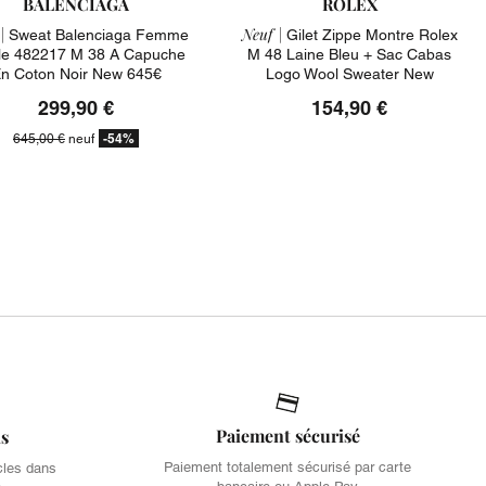
BALENCIAGA
ROLEX
|
Neuf |
Sweat Balenciaga Femme
Gilet Zippe Montre Rolex
le 482217 M 38 A Capuche
M 48 Laine Bleu + Sac Cabas
n Coton Noir New 645€
Logo Wool Sweater New
299,90 €
154,90 €
-54%
645,00 €
neuf
Paiement sécurisé
is
Paiement totalement sécurisé par carte
cles dans