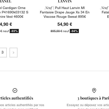
HANEL
LANVIN
Neuf |
Neuf 
l Cardigan Orne
Pull Haut Lanvin Ml
e P41690k03132 S
Fantaisie Drape Jauge Xs 34 En
Fata
ire Vest 4600€
Viscose Rouge Sweat 895€
E
4,90 €
54,90 €
-93%
-94%
 €
neuf
895,00 €
neuf
Suivant
3
rticles authentifiés
3 boutiques à Par
s articles authentifiés par nos
Essayez ou déposez vos arti