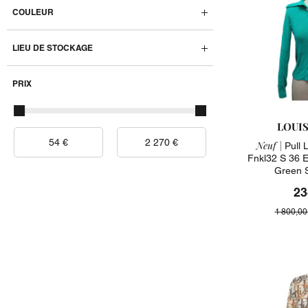
COULEUR
LIEU DE STOCKAGE
PRIX
LOUI
Neuf |
Pull L
Fnkl32 S 36 E
Green 
23
1 800,00