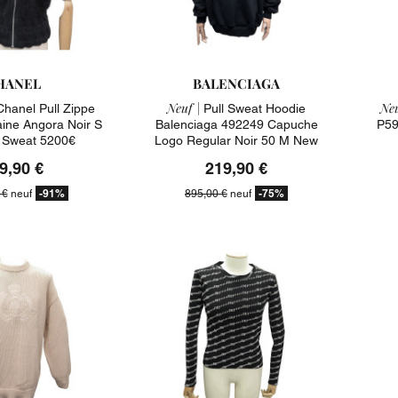
HANEL
BALENCIAGA
Neuf |
Neu
Chanel Pull Zippe
Pull Sweat Hoodie
ine Angora Noir S
Balenciaga 492249 Capuche
P59
 Sweat 5200€
Logo Regular Noir 50 M New
895€
9,90 €
219,90 €
-91%
-75%
 €
neuf
895,00 €
neuf