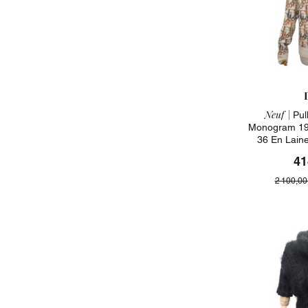
Neuf |
Pull
Monogram 19
36 En Lain
41
2 100,00