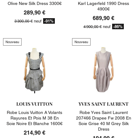
Olive New Silk Dress 3300€
Karl Lagerfeld 1990 Dress
4900€
289,90 €
689,90 €
-91%
3 300,00 €
neuf
-86%
4 900,00 €
neuf
Nouveau
Nouveau
LOUIS VUITTON
YVES SAINT LAURENT
Robe Louis Vuitton A Volants
Robe Yves Saint Laurent
Rayures Et Pois M 38 En
207466 Drapee Fw 2008 En
Soie Noire Et Blanche 1600€
Soie Grise 40 M Grey Silk
Dress
214,90 €