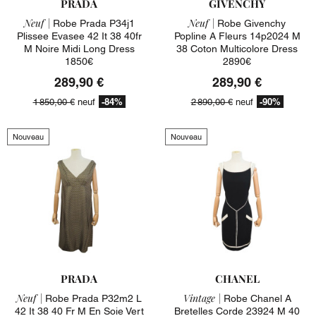
PRADA
GIVENCHY
Neuf |
Neuf |
Robe Prada P34j1
Robe Givenchy
Plissee Evasee 42 It 38 40fr
Popline A Fleurs 14p2024 M
M Noire Midi Long Dress
38 Coton Multicolore Dress
1850€
2890€
289,90 €
289,90 €
-84%
-90%
1 850,00 €
neuf
2 890,00 €
neuf
Nouveau
Nouveau
PRADA
CHANEL
Neuf |
Vintage |
Robe Prada P32m2 L
Robe Chanel A
42 It 38 40 Fr M En Soie Vert
Bretelles Corde 23924 M 40