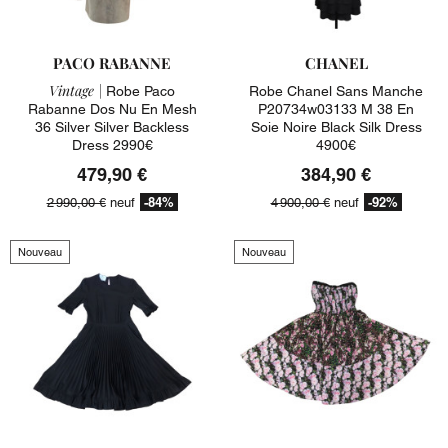
PACO RABANNE
CHANEL
Vintage |
Robe Paco
Robe Chanel Sans Manche
Rabanne Dos Nu En Mesh
P20734w03133 M 38 En
36 Silver Silver Backless
Soie Noire Black Silk Dress
Dress 2990€
4900€
479,90 €
384,90 €
-84%
-92%
2 990,00 €
neuf
4 900,00 €
neuf
Nouveau
Nouveau