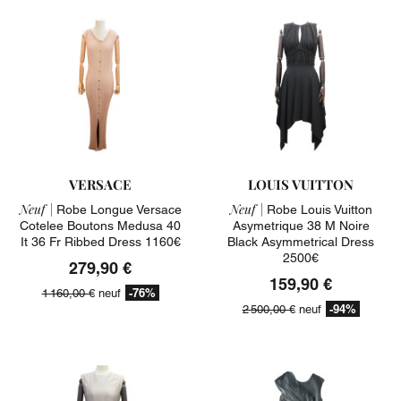
VERSACE
LOUIS VUITTON
Neuf |
Neuf |
Robe Longue Versace
Robe Louis Vuitton
Cotelee Boutons Medusa 40
Asymetrique 38 M Noire
It 36 Fr Ribbed Dress 1160€
Black Asymmetrical Dress
2500€
279,90 €
159,90 €
-76%
1 160,00 €
neuf
-94%
2 500,00 €
neuf