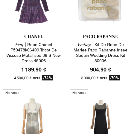
CHANEL
PACO RABANNE
Neuf |
Vintage |
Robe Chanel
Kit De Robe De
P50478k06409 Tricot De
Mariee Paco Rabanne Irisee
Viscose Metallisee 36 S New
Sequin Wedding Dress Kit
Dress 4500€
3000€
1 189,90 €
904,90 €
-74%
-70%
4 500,00 €
neuf
3 000,00 €
neuf
Nouveau
Nouveau