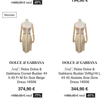
194,90 €
-87%
1 600,00 €
neuf
Nouveau
DOLCE & GABBANA
DOLCE & GABBANA
Neuf |
Neuf |
Robe Dolce &
Robe Dolce &
Gabbana Corset Bustier 44
Gabbana Bustier Drf6g14t L
It 40 Fr M En Soie Beige
44 42 Acetate Soie Dore
Dress 1650€
Dress 1850€
374,90 €
344,90 €
-77%
-81%
1 650,00 €
neuf
1 850,00 €
neuf