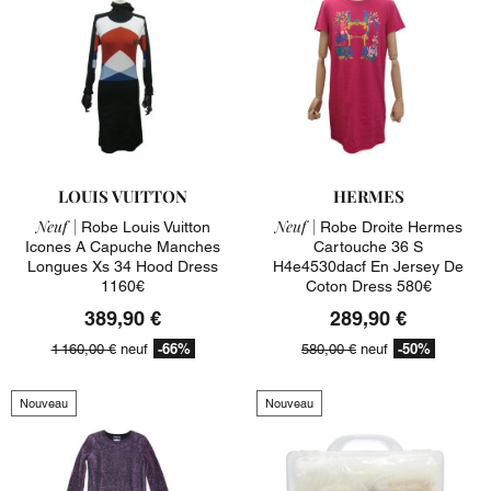
LOUIS VUITTON
HERMES
Neuf |
Neuf |
Robe Louis Vuitton
Robe Droite Hermes
Icones A Capuche Manches
Cartouche 36 S
Longues Xs 34 Hood Dress
H4e4530dacf En Jersey De
1160€
Coton Dress 580€
389,90 €
289,90 €
-66%
-50%
1 160,00 €
neuf
580,00 €
neuf
Nouveau
Nouveau