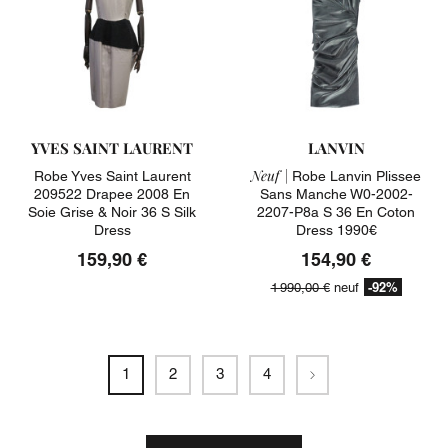
YVES SAINT LAURENT
LANVIN
Neuf |
Robe Yves Saint Laurent
Robe Lanvin Plissee
209522 Drapee 2008 En
Sans Manche W0-2002-
Soie Grise & Noir 36 S Silk
2207-P8a S 36 En Coton
Dress
Dress 1990€
159,90 €
154,90 €
-92%
1 990,00 €
neuf
Suivant
1
2
3
4