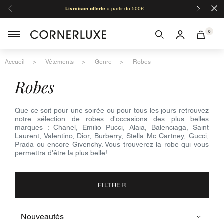
×
Livraison offerte
à partir de 500€
Orga
0
Accueil
Vêtements
Genre
Robes
robes
Que ce soit pour une soirée ou pour tous les jours retrouvez
notre sélection de robes d'occasions des plus belles
marques : Chanel, Emilio Pucci, Alaia, Balenciaga, Saint
Laurent, Valentino, Dior, Burberry, Stella Mc Cartney, Gucci,
Prada ou encore Givenchy. Vous trouverez la robe qui vous
permettra d'être la plus belle!
FILTRER