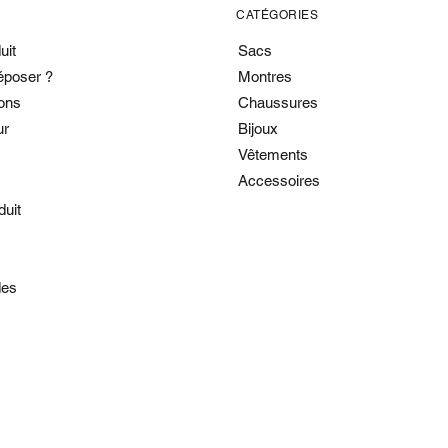
CATÉGORIES
uit
Sacs
époser ?
Montres
ons
Chaussures
ur
Bijoux
Vêtements
Accessoires
duit
es