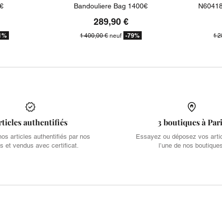
€
Bandouliere Bag 1400€
N60418
289,90 €
1%
-79%
1 400,00 €
neuf
1 2
rticles authentifiés
3 boutiques à Par
s articles authentifiés par nos
Essayez ou déposez vos arti
s et vendus avec certificat.
l’une de nos boutique