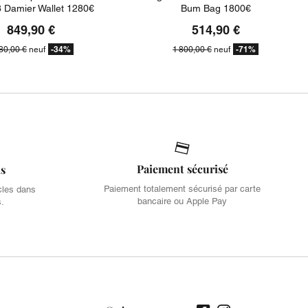
 Damier Wallet 1280€
Bum Bag 1800€
849,90 €
514,90 €
-34%
-71%
80,00 €
neuf
1 800,00 €
neuf
Paiement sécurisé
is
Paiement totalement sécurisé par carte
cles dans
bancaire ou Apple Pay
s.