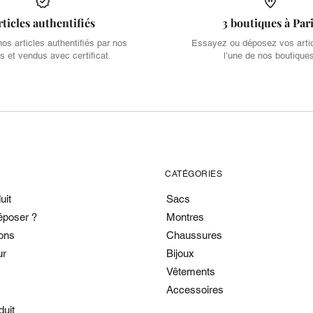
rticles authentifiés
3 boutiques à Par
s articles authentifiés par nos
Essayez ou déposez vos arti
s et vendus avec certificat.
l’une de nos boutique
CATÉGORIES
uit
Sacs
époser ?
Montres
ons
Chaussures
ur
Bijoux
Vêtements
Accessoires
duit