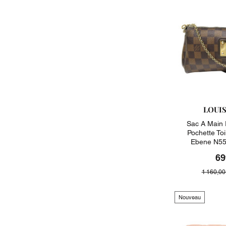
LOUI
Sac A Main 
Pochette To
Ebene N55
69
1 160,00
Nouveau