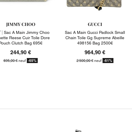
JIMMY CHOO
GUCCI
 |
Sac A Main Jimmy Choo
Sac A Main Gucci Padlock Small
ette Reese Cuir Toile Dore
Chain Toile Gg Supreme Abeille
Pouch Clutch Bag 695€
498156 Bag 2500€
244,90 €
964,90 €
-65%
-61%
695,00 €
neuf
2 500,00 €
neuf