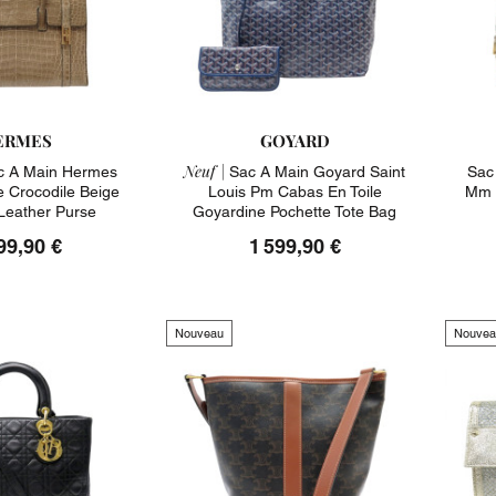
ERMES
GOYARD
Neuf |
 A Main Hermes
Sac A Main Goyard Saint
Sac
e Crocodile Beige
Louis Pm Cabas En Toile
Mm 
 Leather Purse
Goyardine Pochette Tote Bag
99,90 €
1 599,90 €
Nouveau
Nouvea