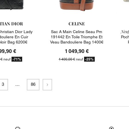
TIAN DIOR
CELINE
Neuf
hristian Dior Lady
Sac A Main Celine Seau Pm
ouliere En Cuir
191442 En Toile Triomphe Et
Poch
oir Bag 6200€
Veau Bandouliere Bag 1400€
99,90 €
1 049,90 €
-71%
-25%
 €
neuf
1 400,00 €
neuf
Suivant
3
…
86