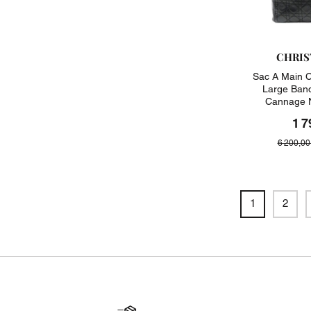
CHRIS
Sac A Main C
Large Band
Cannage N
1 7
6 200,00
1
2