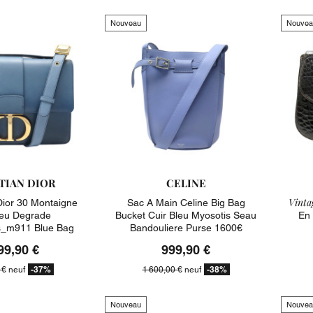
Nouveau
Nouvea
TIAN DIOR
CELINE
Vintag
Dior 30 Montaigne
Sac A Main Celine Big Bag
leu Degrade
Bucket Cuir Bleu Myosotis Seau
En 
_m911 Blue Bag
Bandouliere Purse 1600€
3350€
99,90 €
999,90 €
-37%
-38%
 €
neuf
1 600,00 €
neuf
Nouveau
Nouvea