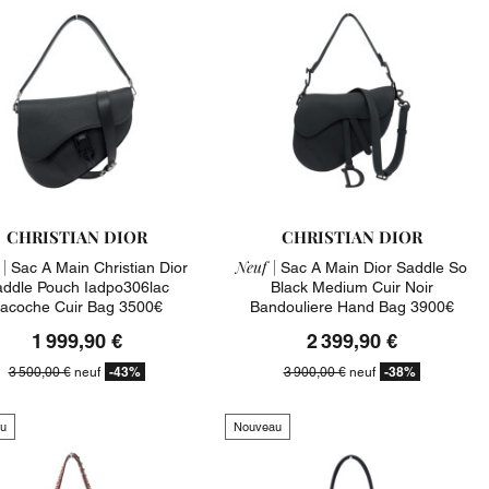
CHRISTIAN DIOR
CHRISTIAN DIOR
|
Neuf |
Sac A Main Christian Dior
Sac A Main Dior Saddle So
ddle Pouch Iadpo306lac
Black Medium Cuir Noir
acoche Cuir Bag 3500€
Bandouliere Hand Bag 3900€
1 999,90 €
2 399,90 €
-43%
-38%
3 500,00 €
neuf
3 900,00 €
neuf
u
Nouveau