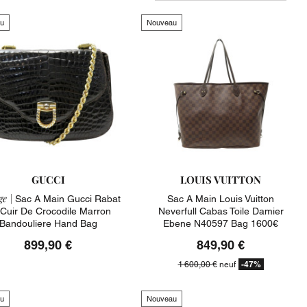
u
Nouveau
GUCCI
LOUIS VUITTON
e |
Sac A Main Gucci Rabat
Sac A Main Louis Vuitton
Cuir De Crocodile Marron
Neverfull Cabas Toile Damier
Bandouliere Hand Bag
Ebene N40597 Bag 1600€
899,90 €
849,90 €
-47%
1 600,00 €
neuf
u
Nouveau