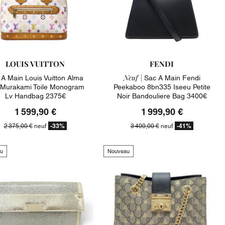
LOUIS VUITTON
FENDI
Neuf |
 A Main Louis Vuitton Alma
Sac A Main Fendi
Murakami Toile Monogram
Peekaboo 8bn335 Iseeu Petite
Lv Handbag 2375€
Noir Bandouliere Bag 3400€
1 599,90 €
1 999,90 €
-33%
-41%
2 375,00 €
neuf
3 400,00 €
neuf
u
Nouveau