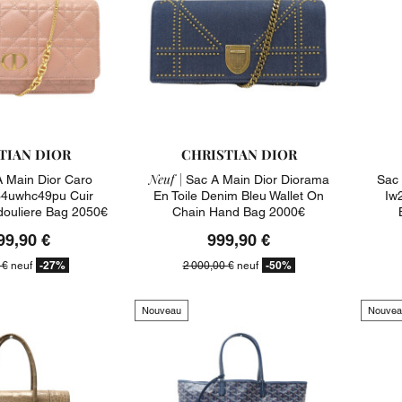
TIAN DIOR
CHRISTIAN DIOR
Neuf |
 Main Dior Caro
Sac A Main Dior Diorama
Sac 
4uwhc49pu Cuir
En Toile Denim Bleu Wallet On
Iw
ouliere Bag 2050€
Chain Hand Bag 2000€
99,90 €
999,90 €
-27%
-50%
 €
neuf
2 000,00 €
neuf
Nouveau
Nouvea