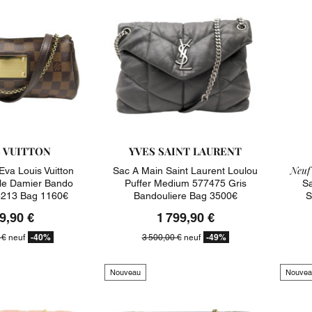
S VUITTON
YVES SAINT LAURENT
Neuf 
Eva Louis Vuitton
Sac A Main Saint Laurent Loulou
ile Damier Bando
Puffer Medium 577475 Gris
Sa
213 Bag 1160€
Bandouliere Bag 3500€
S
9,90 €
1 799,90 €
-40%
-49%
 €
neuf
3 500,00 €
neuf
Nouveau
Nouvea