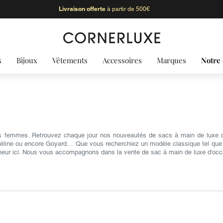
Livraison offerte
à partir de 500€
s
Bijoux
Vêtements
Accessoires
Marques
Notre 
s femmes. Retrouvez chaque jour nos nouveautés de sacs à main de luxe d'
Céline ou encore Goyard… Que vous recherchiez un modèle classique tel que le 
heur ici. Nous vous accompagnons dans la vente de sac à main de luxe d'occ