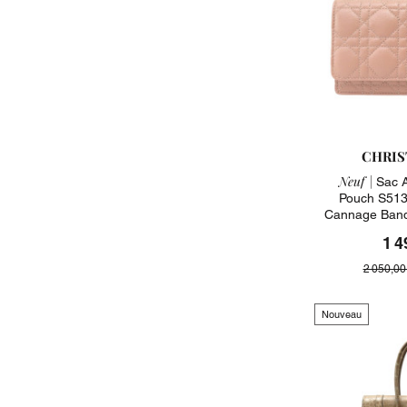
CHRIS
Neuf |
Sac A
Pouch S513
Cannage Band
1 4
2 050,00
Nouveau