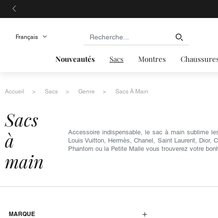
Nouveautés
Sacs
Montres
Chaussure
Accueil
Sacs
Genre
Sacs À Main
sacs
à
Accessoire indispensable, le sac à main sublime le
Louis Vuitton, Hermès, Chanel, Saint Laurent, Dior, 
Phantom ou la Petite Malle vous trouverez votre bon
main
MARQUE