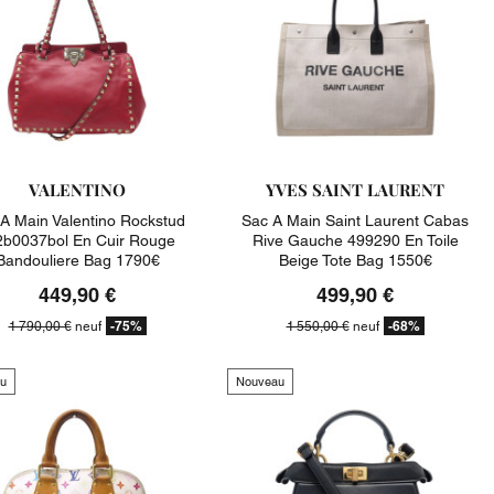
VALENTINO
YVES SAINT LAURENT
A Main Valentino Rockstud
Sac A Main Saint Laurent Cabas
2b0037bol En Cuir Rouge
Rive Gauche 499290 En Toile
Bandouliere Bag 1790€
Beige Tote Bag 1550€
449,90 €
499,90 €
-75%
-68%
1 790,00 €
neuf
1 550,00 €
neuf
u
Nouveau