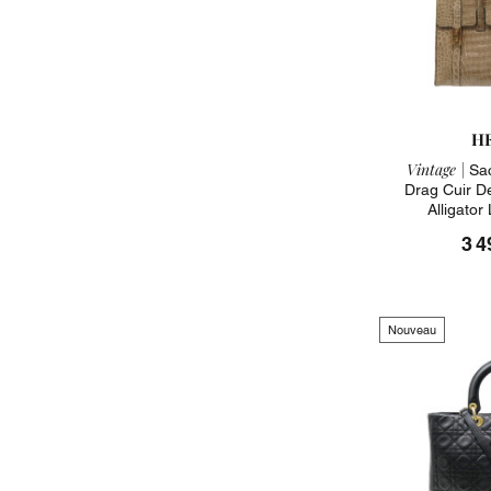
H
Vintage |
Sac
Drag Cuir D
Alligator
3 4
Nouveau