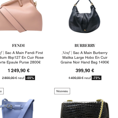
FENDI
BURBERRY
f |
Neuf |
Sac A Main Fendi First
Sac A Main Burberry
ium 8bp127 En Cuir Rose
Malika Large Hobo En Cuir
orte Epaule Purse 2800€
Graine Noir Hand Bag 1490€
1 249,90 €
399,90 €
-55%
-73%
2 800,00 €
neuf
1 490,00 €
neuf
u
Nouveau