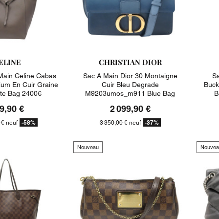
ELINE
CHRISTIAN DIOR
Main Celine Cabas
Sac A Main Dior 30 Montaigne
Sa
um En Cuir Graine
Cuir Bleu Degrade
Buck
te Bag 2400€
M9203umos_m911 Blue Bag
B
3350€
9,90 €
2 099,90 €
-58%
-37%
 €
neuf
3 350,00 €
neuf
Nouveau
Nouvea