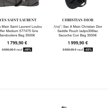
VES SAINT LAURENT
CHRISTIAN DIOR
Neuf |
 Main Saint Laurent Loulou
Sac A Main Christian Dior
ffer Medium 577475 Gris
Saddle Pouch Iadpo306lac
Bandouliere Bag 3500€
Sacoche Cuir Bag 3500€
1 799,90 €
1 999,90 €
-49%
-43%
3 500,00 €
neuf
3 500,00 €
neuf