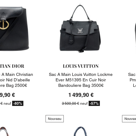
TIAN DIOR
LOUIS VUITTON
A Main Christian
Sac A Main Louis Vuitton Lockme
Sac
oir Nid D'abeille
Ever M51395 En Cuir Noir
Pm 
ere Bag 2500€
Bandouliere Bag 3500€
L
9,90 €
1 499,90 €
-80%
-57%
 €
neuf
3 500,00 €
neuf
Nouveau
Nouvea