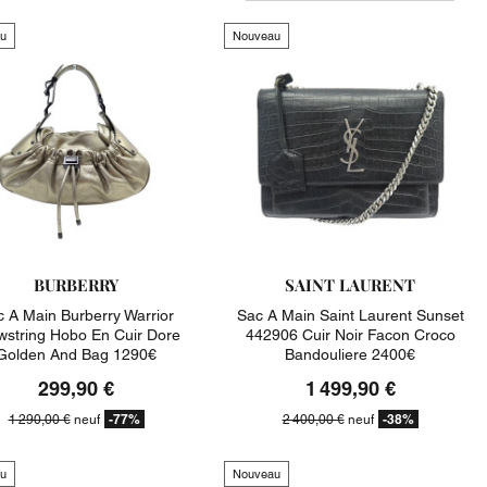
u
Nouveau
BURBERRY
SAINT LAURENT
 A Main Burberry Warrior
Sac A Main Saint Laurent Sunset
wstring Hobo En Cuir Dore
442906 Cuir Noir Facon Croco
Golden And Bag 1290€
Bandouliere 2400€
299,90 €
1 499,90 €
-77%
-38%
1 290,00 €
neuf
2 400,00 €
neuf
u
Nouveau