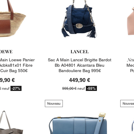
OEWE
LANCEL
Neu
Main Loewe Panier
Sac A Main Lancel Brigitte Bardot
Acbks81x01 Fibre
Bb A04801 Alcantara Bleu
Med
 Cuir Bag 550€
Bandouliere Bag 995€
P
9,90 €
449,90 €
-27%
-55%
€
neuf
995,00 €
neuf
Nouveau
Nouvea