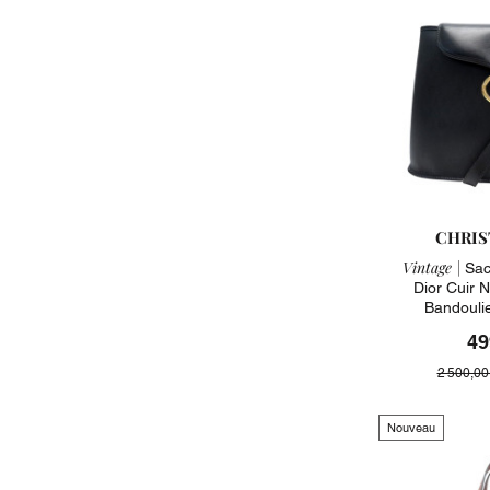
CHRIS
Vintage |
Sac 
Dior Cuir N
Bandouli
49
2 500,00
Nouveau