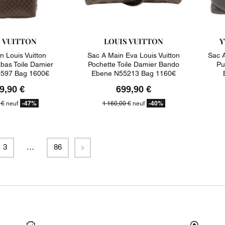
S VUITTON
LOUIS VUITTON
Y
n Louis Vuitton
Sac A Main Eva Louis Vuitton
Sac A
abas Toile Damier
Pochette Toile Damier Bando
Pu
597 Bag 1600€
Ebene N55213 Bag 1160€
9,90 €
699,90 €
-47%
-40%
 €
neuf
1 160,00 €
neuf
Suivant
3
…
86