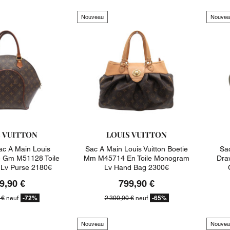
Nouveau
Nouvea
S VUITTON
LOUIS VUITTON
c A Main Louis
Sac A Main Louis Vuitton Boetie
Sac
se Gm M51128 Toile
Mm M45714 En Toile Monogram
Dra
Lv Purse 2180€
Lv Hand Bag 2300€
9,90 €
799,90 €
-72%
-65%
 €
neuf
2 300,00 €
neuf
Nouveau
Nouvea