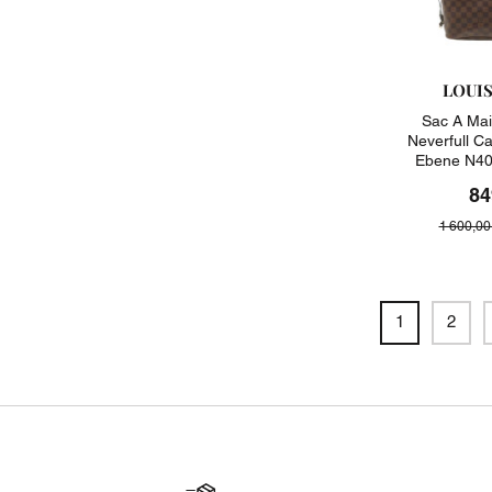
LOUI
Sac A Mai
Neverfull C
Ebene N40
84
1 600,00
1
2