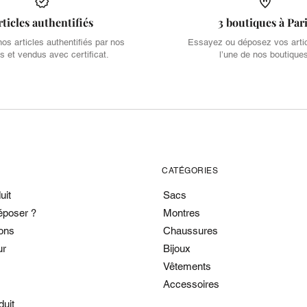
rticles authentifiés
3 boutiques à Par
s articles authentifiés par nos
Essayez ou déposez vos arti
s et vendus avec certificat.
l’une de nos boutique
CATÉGORIES
uit
Sacs
époser ?
Montres
ons
Chaussures
ur
Bijoux
Vêtements
Accessoires
duit