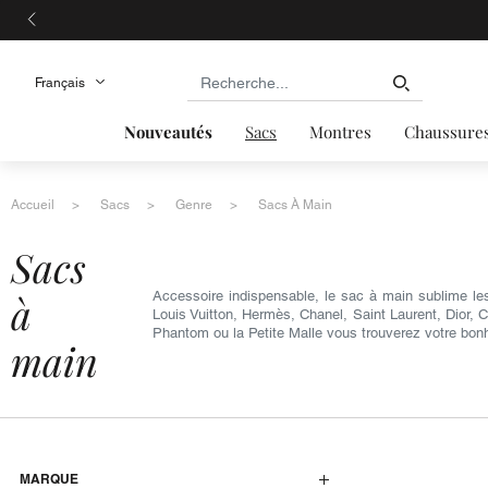
Nouveautés
Sacs
Montres
Chaussure
Accueil
Sacs
Genre
Sacs À Main
sacs
à
Accessoire indispensable, le sac à main sublime le
Louis Vuitton, Hermès, Chanel, Saint Laurent, Dior, 
Phantom ou la Petite Malle vous trouverez votre bon
main
MARQUE