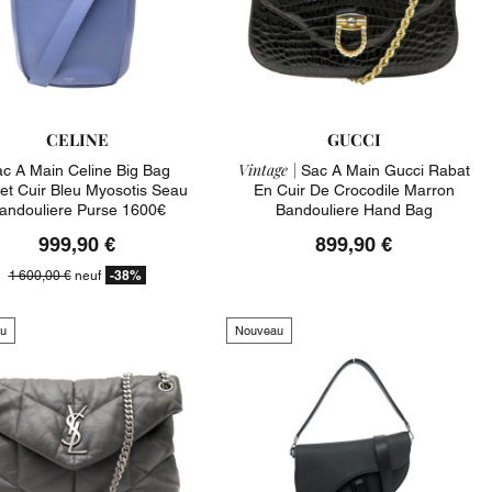
CELINE
GUCCI
Vintage |
c A Main Celine Big Bag
Sac A Main Gucci Rabat
et Cuir Bleu Myosotis Seau
En Cuir De Crocodile Marron
andouliere Purse 1600€
Bandouliere Hand Bag
999,90 €
899,90 €
-38%
1 600,00 €
neuf
u
Nouveau