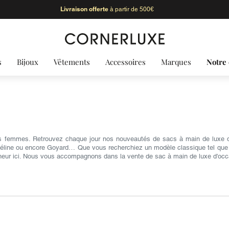
Livraison offerte
à partir de 500€
s
Bijoux
Vêtements
Accessoires
Marques
Notre 
s femmes. Retrouvez chaque jour nos nouveautés de sacs à main de luxe d'
Céline ou encore Goyard… Que vous recherchiez un modèle classique tel que le 
heur ici. Nous vous accompagnons dans la vente de sac à main de luxe d'occ