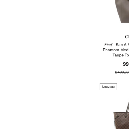
C
Neuf |
Sac A 
Phantom Medi
Taupe To
99
2 400,00
Nouveau