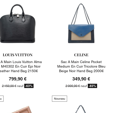
LOUIS VUITTON
CELINE
 A Main Louis Vuitton Alma
Sac A Main Celine Pocket
M40302 En Cuir Epi Noir
Medium En Cuir Tricolore Bleu
eather Hand Bag 2150€
Beige Noir Hand Bag 2000€
799,90 €
349,90 €
-63%
-83%
2 150,00 €
neuf
2 000,00 €
neuf
u
Nouveau