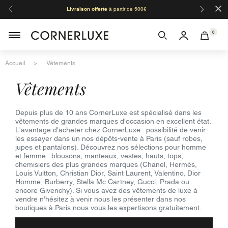
×
Livraison offerte
à partir de 500€
Orga
0
Accueil
Vêtements
vêtements
Depuis plus de 10 ans CornerLuxe est spécialisé dans les
vêtements de grandes marques d'occasion en excellent état.
L'avantage d'acheter chez CornerLuxe : possibilité de venir
les essayer dans un nos dépôts-vente à Paris (sauf robes,
jupes et pantalons). Découvrez nos sélections pour homme
et femme : blousons, manteaux, vestes, hauts, tops,
chemisiers des plus grandes marques (Chanel, Hermès,
Louis Vuitton, Christian Dior, Saint Laurent, Valentino, Dior
Homme, Burberry, Stella Mc Cartney, Gucci, Prada ou
encore Givenchy). Si vous avez des vêtements de luxe à
vendre n'hésitez à venir nous les présenter dans nos
boutiques à Paris nous vous les expertisons gratuitement.