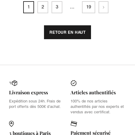
Suivant
1
2
3
…
19
RETOUR EN HAUT
Livraison express
Articles authentifiés
Expédition sous 24h. Frais de
100% de nos articles
port offerts dès 500€ d’achat.
authentifiés par nos experts et
vendus avec certificat.
Paiement sécurisé
3 boutiques à Paris