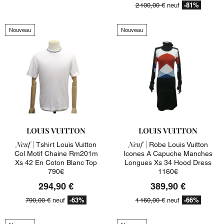
-81%
2 100,00 €
neuf
Nouveau
Nouveau
LOUIS VUITTON
LOUIS VUITTON
Neuf |
Neuf |
Tshirt Louis Vuitton
Robe Louis Vuitton
Col Motif Chaine Rm201m
Icones A Capuche Manches
Xs 42 En Coton Blanc Top
Longues Xs 34 Hood Dress
790€
1160€
294,90 €
389,90 €
-63%
-66%
790,00 €
neuf
1 160,00 €
neuf