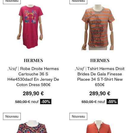
Nouveau
Nouveau
HERMES
HERMES
Neuf |
Neuf |
Robe Droite Hermes
Tshirt Hermes Droit
Cartouche 36 S
Brides De Gala Finesse
H4e4530dacf En Jersey De
Placee 34 S T-Shirt New
Coton Dress 580€
650€
289,90 €
289,90 €
-50%
-55%
580,00 €
neuf
650,00 €
neuf
Nouveau
Nouveau