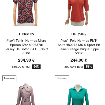
HERMES
HERMES
Neuf |
Neuf |
Tshirt Hermes Micro
Polo Hermes Fit T-
Eperon D'or 890637di
Shirt H80073136 S Sport En
Jersey De Coton 34 S T-Shirt
Laine Orange Brique Zippe
650€
500€
234,90 €
244,90 €
-64%
-51%
650,00 €
neuf
500,00 €
neuf
Nouveau
Nouveau