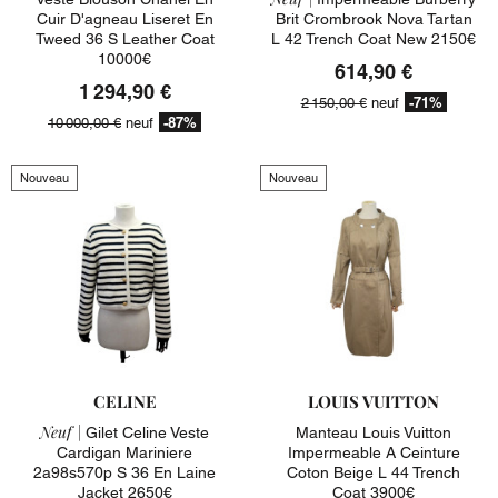
Cuir D'agneau Liseret En
Brit Crombrook Nova Tartan
Tweed 36 S Leather Coat
L 42 Trench Coat New 2150€
10000€
614,90 €
1 294,90 €
-71%
2 150,00 €
neuf
-87%
10 000,00 €
neuf
Nouveau
Nouveau
CELINE
LOUIS VUITTON
Neuf |
Gilet Celine Veste
Manteau Louis Vuitton
Cardigan Mariniere
Impermeable A Ceinture
2a98s570p S 36 En Laine
Coton Beige L 44 Trench
Jacket 2650€
Coat 3900€