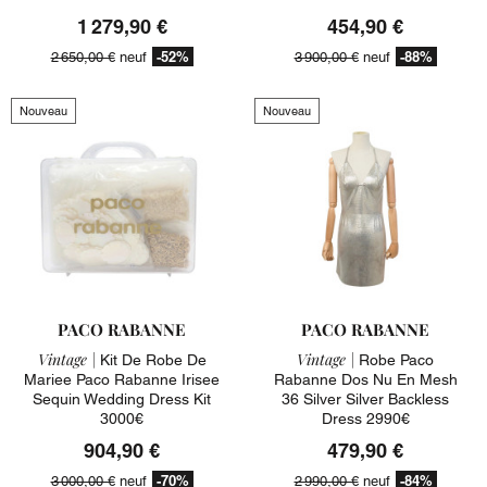
1 279,90 €
454,90 €
-52%
-88%
2 650,00 €
neuf
3 900,00 €
neuf
Nouveau
Nouveau
PACO RABANNE
PACO RABANNE
Vintage |
Vintage |
Kit De Robe De
Robe Paco
Mariee Paco Rabanne Irisee
Rabanne Dos Nu En Mesh
Sequin Wedding Dress Kit
36 Silver Silver Backless
3000€
Dress 2990€
904,90 €
479,90 €
-70%
-84%
3 000,00 €
neuf
2 990,00 €
neuf