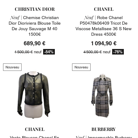
CHRISTIAN DIOR
CHANEL
Neuf |
Neuf |
Chemise Christian
Robe Chanel
Dior Dioriviera Blouse Toile
P50478k06409 Tricot De
De Jouy Sauvage M 40
Viscose Metallisee 36 S New
1500€
Dress 4500€
689,90 €
1 094,90 €
-54%
-76%
1 500,00 €
neuf
4 500,00 €
neuf
Nouveau
Nouveau
CHANEL
BURBERRY
Neuf |
Veste Blouson Chanel En
Impermeable Burberry