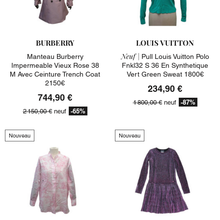
BURBERRY
LOUIS VUITTON
Neuf |
Manteau Burberry
Pull Louis Vuitton Polo
Impermeable Vieux Rose 38
Fnkl32 S 36 En Synthetique
M Avec Ceinture Trench Coat
Vert Green Sweat 1800€
2150€
234,90 €
744,90 €
-87%
1 800,00 €
neuf
-65%
2 150,00 €
neuf
Nouveau
Nouveau