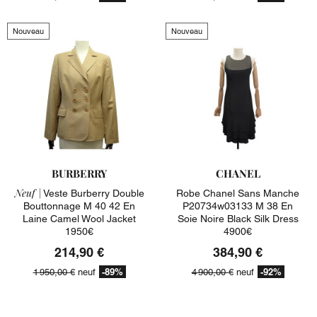
Nouveau
Nouveau
BURBERRY
CHANEL
Neuf |
Veste Burberry Double
Robe Chanel Sans Manche
Bouttonnage M 40 42 En
P20734w03133 M 38 En
Laine Camel Wool Jacket
Soie Noire Black Silk Dress
1950€
4900€
214,90 €
384,90 €
-89%
-92%
1 950,00 €
neuf
4 900,00 €
neuf