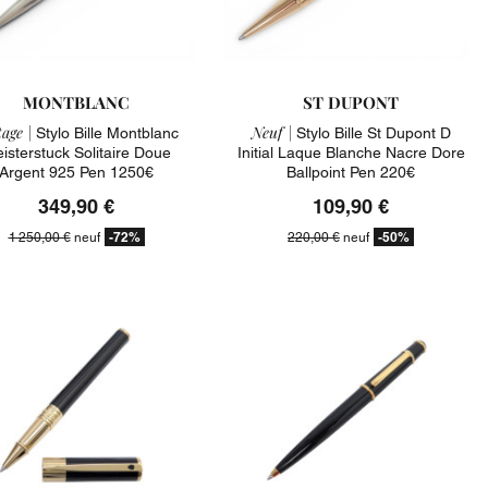
MONTBLANC
ST DUPONT
age |
Neuf |
Stylo Bille Montblanc
Stylo Bille St Dupont D
isterstuck Solitaire Doue
Initial Laque Blanche Nacre Dore
Argent 925 Pen 1250€
Ballpoint Pen 220€
349,90 €
109,90 €
-72%
-50%
1 250,00 €
neuf
220,00 €
neuf