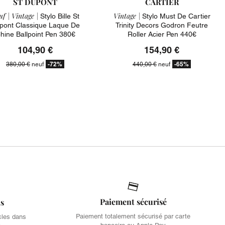
ST DUPONT
CARTIER
uf |
Vintage |
Vintage |
Stylo Bille St
Stylo Must De Cartier
pont Classique Laque De
Trinity Decors Godron Feutre
hine Ballpoint Pen 380€
Roller Acier Pen 440€
104,90 €
154,90 €
-72%
-65%
380,00 €
neuf
440,00 €
neuf
Paiement sécurisé
is
Paiement totalement sécurisé par carte
cles dans