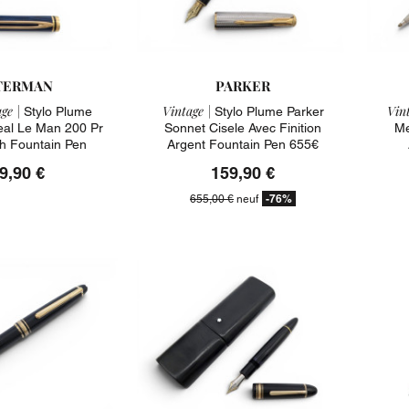
TERMAN
PARKER
ge |
Vintage |
Vint
Stylo Plume
Stylo Plume Parker
al Le Man 200 Pr
Sonnet Cisele Avec Finition
Me
ch Fountain Pen
Argent Fountain Pen 655€
9,90 €
159,90 €
-76%
655,00 €
neuf