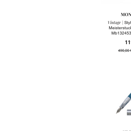
MON
Vintage |
Styl
Meisterstuc
Mb132453 
11
490,00 