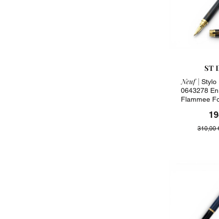
ST 
Neuf |
Stylo
0643278 En
Flammee Fo
19
310,00 