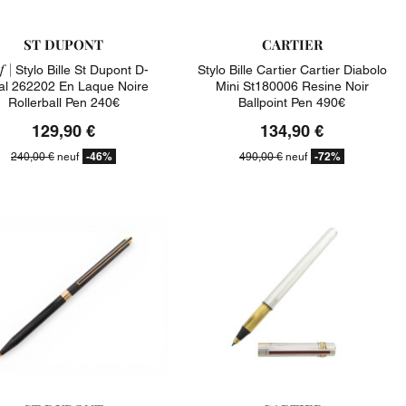
ST DUPONT
CARTIER
f |
Stylo Bille St Dupont D-
Stylo Bille Cartier Cartier Diabolo
tial 262202 En Laque Noire
Mini St180006 Resine Noir
Rollerball Pen 240€
Ballpoint Pen 490€
129,90 €
134,90 €
-46%
-72%
240,00 €
neuf
490,00 €
neuf