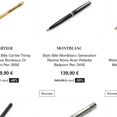
RTIER
MONTBLANC
Bille Cartier Trinity
Stylo Bille Montblanc Generation
ue Bordeaux Or
Resine Noire Acier Palladie
Meis
int Pen 385€
Ballpoint Pen 340€
Mb
9,90 €
139,90 €
-48%
-59%
€
neuf
340,00 €
neuf
Nouveau
Nouvea