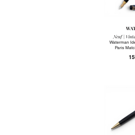
WA
Neuf |
Vinta
Waterman Ide
Paris Mat
15