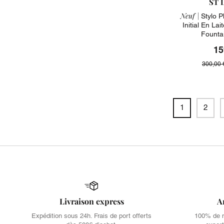
ST 
Neuf |
Stylo P
Initial En La
Founta
15
300,00 
1
2
Livraison express
A
Expédition sous 24h. Frais de port offerts
100% de no