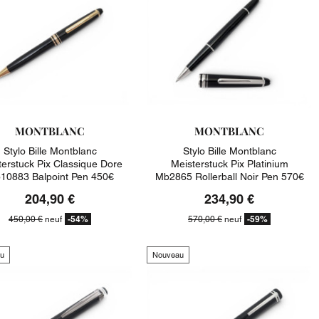
MONTBLANC
MONTBLANC
Stylo Bille Montblanc
Stylo Bille Montblanc
terstuck Pix Classique Dore
Meisterstuck Pix Platinium
10883 Balpoint Pen 450€
Mb2865 Rollerball Noir Pen 570€
204,90 €
234,90 €
-54%
-59%
450,00 €
neuf
570,00 €
neuf
u
Nouveau