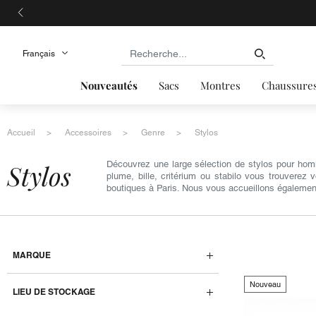
Nouveautés
Sacs
Montres
Chaussure
Accueil
Accessoires
Genre
Stylos
stylos
Découvrez une large sélection de stylos pour ho
plume, bille, critérium ou stabilo vous trouverez
boutiques à Paris. Nous vous accueillons également
MARQUE
Nouveau
LIEU DE STOCKAGE