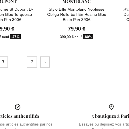
DUPONT
MONTBLANC
Ne
lume St Dupont D-
Stylo Bille Montblanc Noblesse
iton Bleu Turquoise
Oblige Rollerball En Resine Bleu
Du
in Pen 300€
Boite Pen 390€
C
9,90 €
79,90 €
-47%
-80%
€
neuf
390,00 €
neuf
Suivant
3
…
7
rticles authentifiés
3 boutiques à Par
s articles authentifiés par nos
Essayez ou déposez vos arti