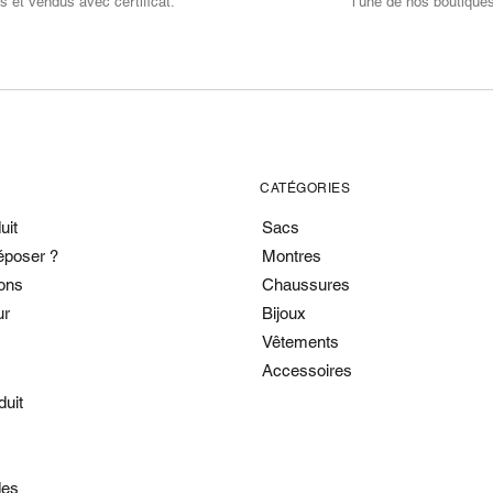
s et vendus avec certificat.
l’une de nos boutique
CATÉGORIES
uit
Sacs
époser ?
Montres
ons
Chaussures
ur
Bijoux
Vêtements
Accessoires
duit
es