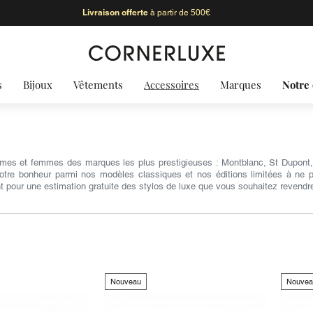
Livraison offerte
à partir de 500€
s
Bijoux
Vêtements
Accessoires
Marques
Notre 
mmes et femmes des marques les plus prestigieuses : Montblanc, St Dupont,
 votre bonheur parmi nos modèles classiques et nos éditions limitées à ne p
 pour une estimation gratuite des stylos de luxe que vous souhaitez revendr
Nouveau
Nouvea