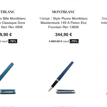
TBLANC
MONTBLANC
Vintage |
Neu
o Bille Montblanc
Stylo Plume Montblanc
k Classique Dore
Meisterstuck 149 A Piston Etui
Ini
Noir Pen 490€
Fountain Pen 1360€
9,90 €
344,90 €
-76%
-75%
€
neuf
1 360,00 €
neuf