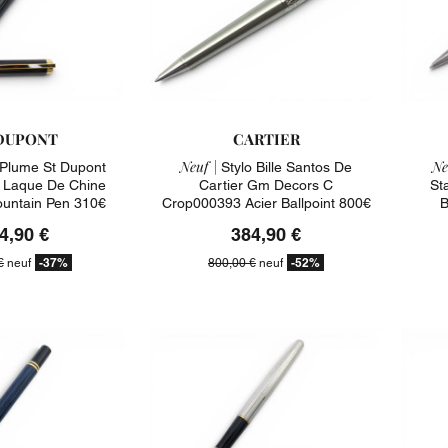
DUPONT
CARTIER
Neuf |
Ne
 Plume St Dupont
Stylo Bille Santos De
 Laque De Chine
Cartier Gm Decors C
St
untain Pen 310€
Crop000393 Acier Ballpoint 800€
B
4,90 €
384,90 €
-37%
-52%
€
neuf
800,00 €
neuf