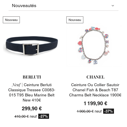
Nouveau
Nouveau
BERLUTI
CHANEL
Neuf |
Ceinture Berluti
Ceinture Ou Collier Sautoir
Classique Tressee C0083-
Chanel Fish & Beach T87
015 T95 Bleu Marine Belt
Charms Belt Necklace 1900€
New 410€
1 199,90 €
299,90 €
-37%
1 900,00 €
neuf
-27%
410,00 €
neuf