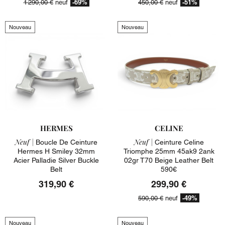
-69%
-51%
1 290,00 €
neuf
450,00 €
neuf
Nouveau
Nouveau
HERMES
CELINE
Neuf |
Neuf |
Boucle De Ceinture
Ceinture Celine
Hermes H Smiley 32mm
Triomphe 25mm 45ak9 2ank
Acier Palladie Silver Buckle
02gr T70 Beige Leather Belt
Belt
590€
319,90 €
299,90 €
-49%
590,00 €
neuf
Nouveau
Nouveau