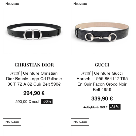
Nouveau
Nouveau
CHRISTIAN DIOR
GUCCI
Neuf |
Neuf |
Ceinture Christian
Ceinture Gucci
Dior Boucle Logo Cd Palladie
Horsebit 1955 864147 T95
36 T 72 A 82 Cuir Belt 590€
En Cuir Facon Croco Noir
Belt 495€
294,90 €
339,90 €
-50%
590,00 €
neuf
-31%
495,00 €
neuf
Nouveau
Nouveau