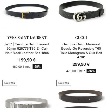
YVES SAINT LAURENT
GUCCI
Neuf |
Ceinture Saint Laurent
Ceinture Gucci Marmont
30mm 828776 T95 En Cuir
Boucle Gg Reversible T65
Noir Black Leather Belt 480€
Toile Monogram & Cuir Belt
470€
199,90 €
299,90 €
-58%
480,00 €
neuf
-36%
470,00 €
neuf
Nouveau
Nouveau