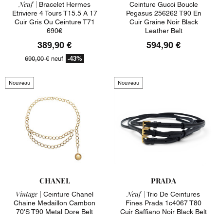
Neuf |
Bracelet Hermes
Ceinture Gucci Boucle
Etriviere 4 Tours T15.5 A 17
Pegasus 256262 T90 En
Cuir Gris Ou Ceinture T71
Cuir Graine Noir Black
690€
Leather Belt
389,90 €
594,90 €
-43%
690,00 €
neuf
Nouveau
Nouveau
CHANEL
PRADA
Vintage |
Neuf |
Ceinture Chanel
Trio De Ceintures
Chaine Medaillon Cambon
Fines Prada 1c4067 T80
70's T90 Metal Dore Belt
Cuir Saffiano Noir Black Belt