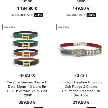
1810€
560€
1 194,90 €
149,90 €
-34%
-73%
1 810,00 €
neuf
560,00 €
neuf
Nouveau
Nouveau
HERMES
GUCCI
Vintage |
Ceinture Hermes Boucle H
Ceinture Gucci En
Dore 32mm + 2 Liens En
Cuir Rouge & Chaine
Cuir Reversible 75 76 Belt
Gourmette Argentee T75
1290€
Belt 450€
399,90 €
219,90 €