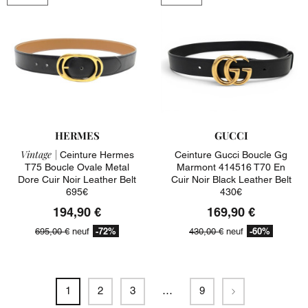
HERMES
GUCCI
Vintage |
Ceinture Hermes
Ceinture Gucci Boucle Gg
T75 Boucle Ovale Metal
Marmont 414516 T70 En
Dore Cuir Noir Leather Belt
Cuir Noir Black Leather Belt
695€
430€
194,90 €
169,90 €
-72%
-60%
695,00 €
neuf
430,00 €
neuf
Suivant
1
2
3
…
9