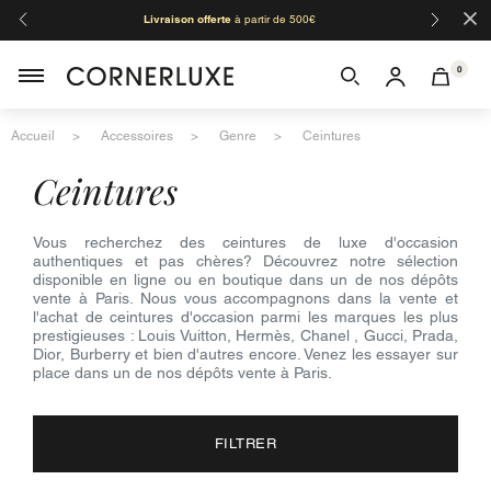
×
Livraison offerte
à partir de 500€
Orga
0
Accueil
Accessoires
Genre
Ceintures
ceintures
Vous recherchez des ceintures de luxe d'occasion
authentiques et pas chères? Découvrez notre sélection
disponible en ligne ou en boutique dans un de nos dépôts
vente à Paris. Nous vous accompagnons dans la vente et
l'achat de ceintures d'occasion parmi les marques les plus
prestigieuses : Louis Vuitton, Hermès, Chanel , Gucci, Prada,
Dior, Burberry et bien d'autres encore. Venez les essayer sur
place dans un de nos dépôts vente à Paris.
FILTRER