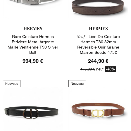
HERMES
HERMES
Neuf |
Rare Ceinture Hermes
Lien De Ceinture
Etriviere Metal Argente
Hermes T80 32mm
Maille Venitienne T90 Silver
Reversible Cuir Graine
Belt
Marron Suede 475€
994,90 €
244,90 €
-48%
475,00 €
neuf
Nouveau
Nouveau