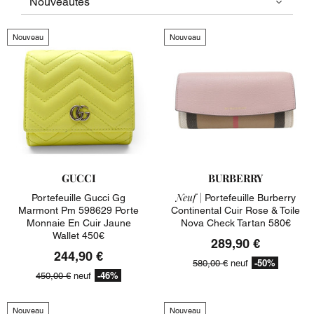
Nouveau
Nouveau
GUCCI
BURBERRY
Neuf |
Portefeuille Gucci Gg
Portefeuille Burberry
Marmont Pm 598629 Porte
Continental Cuir Rose & Toile
Monnaie En Cuir Jaune
Nova Check Tartan 580€
Wallet 450€
289,90 €
244,90 €
-50%
580,00 €
neuf
-46%
450,00 €
neuf
Nouveau
Nouveau