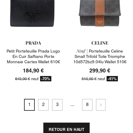
PRADA
CELINE
Neuf |
Petit Portefeuille Prada Logo
Portefeuille Celine
En Cuir Saffiano Porte
Small Trifold Toile Triomphe
Monnaie Cartes Wallet 610€
10d572bz9.04lu Wallet 510€
184,90 €
299,90 €
-70%
-41%
610,00 €
neuf
510,00 €
neuf
Suivant
1
2
3
…
8
RETOUR EN HAUT