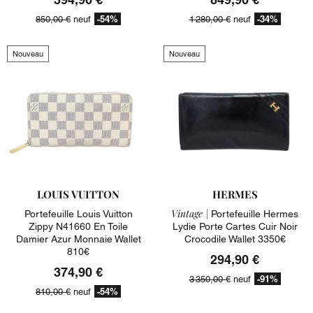
-54%
-34%
850,00 €
neuf
1 280,00 €
neuf
Nouveau
Nouveau
LOUIS VUITTON
HERMES
Vintage |
Portefeuille Louis Vuitton
Portefeuille Hermes
Zippy N41660 En Toile
Lydie Porte Cartes Cuir Noir
Damier Azur Monnaie Wallet
Crocodile Wallet 3350€
810€
294,90 €
374,90 €
-91%
3 350,00 €
neuf
-54%
810,00 €
neuf