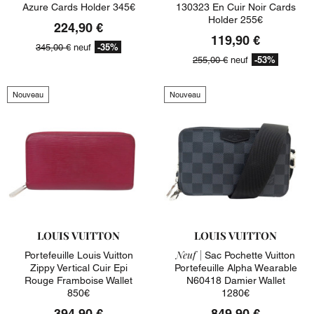
Azure Cards Holder 345€
130323 En Cuir Noir Cards
Holder 255€
224,90 €
119,90 €
-35%
345,00 €
neuf
-53%
255,00 €
neuf
Nouveau
Nouveau
LOUIS VUITTON
LOUIS VUITTON
Neuf |
Portefeuille Louis Vuitton
Sac Pochette Vuitton
Zippy Vertical Cuir Epi
Portefeuille Alpha Wearable
Rouge Framboise Wallet
N60418 Damier Wallet
850€
1280€
394,90 €
849,90 €