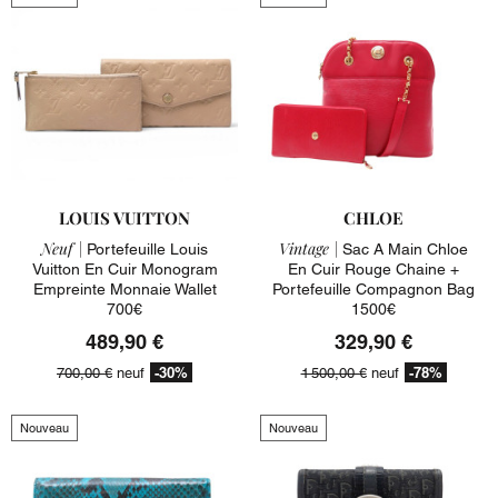
LOUIS VUITTON
CHLOE
Neuf |
Vintage |
Portefeuille Louis
Sac A Main Chloe
Vuitton En Cuir Monogram
En Cuir Rouge Chaine +
Empreinte Monnaie Wallet
Portefeuille Compagnon Bag
700€
1500€
489,90 €
329,90 €
-30%
-78%
700,00 €
neuf
1 500,00 €
neuf
Nouveau
Nouveau