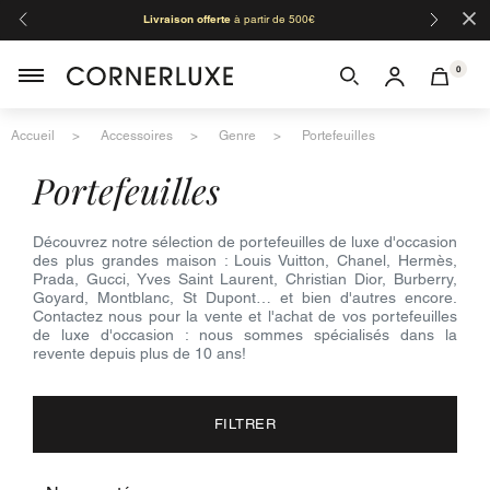
×
Livraison offerte
à partir de 500€
Orga
0
Accueil
Accessoires
Genre
Portefeuilles
portefeuilles
Découvrez notre sélection de portefeuilles de luxe d'occasion
des plus grandes maison : Louis Vuitton, Chanel, Hermès,
Prada, Gucci, Yves Saint Laurent, Christian Dior, Burberry,
Goyard, Montblanc, St Dupont… et bien d'autres encore.
Contactez nous pour la vente et l'achat de vos portefeuilles
de luxe d'occasion : nous sommes spécialisés dans la
revente depuis plus de 10 ans!
FILTRER