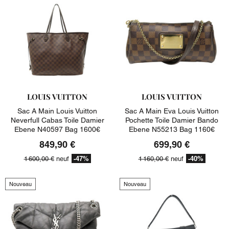
LOUIS VUITTON
LOUIS VUITTON
Sac A Main Louis Vuitton
Sac A Main Eva Louis Vuitton
Neverfull Cabas Toile Damier
Pochette Toile Damier Bando
Ebene N40597 Bag 1600€
Ebene N55213 Bag 1160€
849,90 €
699,90 €
-47%
-40%
1 600,00 €
neuf
1 160,00 €
neuf
Nouveau
Nouveau