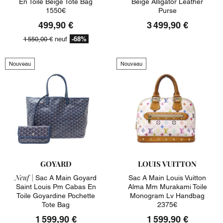
En Toile Beige Tote Bag
Beige Alligator Leather
1550€
Purse
499,90 €
3 499,90 €
-68%
1 550,00 €
neuf
Nouveau
Nouveau
GOYARD
LOUIS VUITTON
Neuf |
Sac A Main Goyard
Sac A Main Louis Vuitton
Saint Louis Pm Cabas En
Alma Mm Murakami Toile
Toile Goyardine Pochette
Monogram Lv Handbag
Tote Bag
2375€
1 599,90 €
1 599,90 €