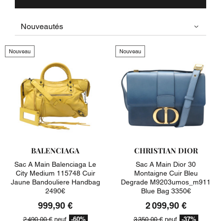
Nouveau
Nouveau
BALENCIAGA
CHRISTIAN DIOR
Sac A Main Balenciaga Le
Sac A Main Dior 30
City Medium 115748 Cuir
Montaigne Cuir Bleu
Jaune Bandouliere Handbag
Degrade M9203umos_m911
2490€
Blue Bag 3350€
999,90 €
2 099,90 €
-60%
-37%
2 490,00 €
neuf
3 350,00 €
neuf