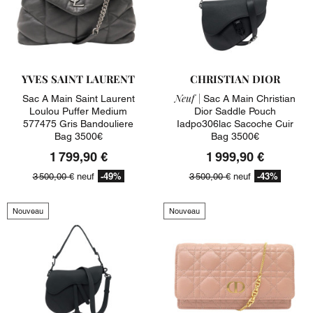
YVES SAINT LAURENT
CHRISTIAN DIOR
Neuf |
Sac A Main Saint Laurent
Sac A Main Christian
Loulou Puffer Medium
Dior Saddle Pouch
577475 Gris Bandouliere
Iadpo306lac Sacoche Cuir
Bag 3500€
Bag 3500€
1 799,90 €
1 999,90 €
-49%
-43%
3 500,00 €
neuf
3 500,00 €
neuf
Nouveau
Nouveau