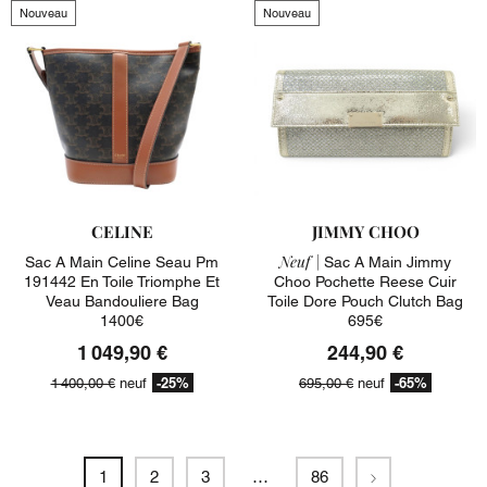
Nouveau
Nouveau
CELINE
JIMMY CHOO
Neuf |
Sac A Main Celine Seau Pm
Sac A Main Jimmy
191442 En Toile Triomphe Et
Choo Pochette Reese Cuir
Veau Bandouliere Bag
Toile Dore Pouch Clutch Bag
1400€
695€
1 049,90 €
244,90 €
-25%
-65%
1 400,00 €
neuf
695,00 €
neuf
Suivant
1
2
3
…
86