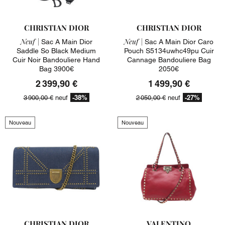
CHRISTIAN DIOR
CHRISTIAN DIOR
Neuf |
Neuf |
Sac A Main Dior
Sac A Main Dior Caro
Saddle So Black Medium
Pouch S5134uwhc49pu Cuir
Cuir Noir Bandouliere Hand
Cannage Bandouliere Bag
Bag 3900€
2050€
2 399,90 €
1 499,90 €
-38%
-27%
3 900,00 €
neuf
2 050,00 €
neuf
Nouveau
Nouveau
CHRISTIAN DIOR
VALENTINO