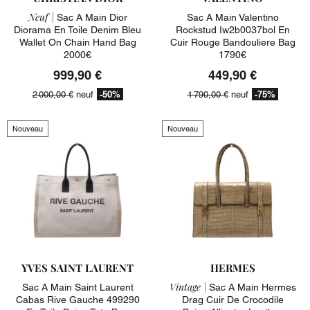
Neuf |
Sac A Main Dior
Sac A Main Valentino
Diorama En Toile Denim Bleu
Rockstud Iw2b0037bol En
Wallet On Chain Hand Bag
Cuir Rouge Bandouliere Bag
2000€
1790€
999,90 €
449,90 €
-50%
-75%
2 000,00 €
neuf
1 790,00 €
neuf
Nouveau
Nouveau
YVES SAINT LAURENT
HERMES
Vintage |
Sac A Main Saint Laurent
Sac A Main Hermes
Cabas Rive Gauche 499290
Drag Cuir De Crocodile