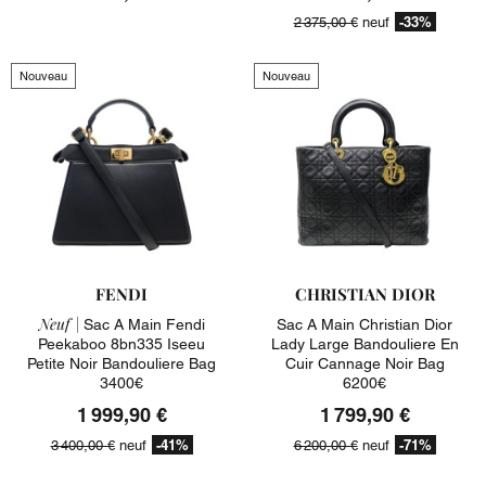
-33%
2 375,00 €
neuf
Nouveau
Nouveau
FENDI
CHRISTIAN DIOR
Neuf |
Sac A Main Fendi
Sac A Main Christian Dior
Peekaboo 8bn335 Iseeu
Lady Large Bandouliere En
Petite Noir Bandouliere Bag
Cuir Cannage Noir Bag
3400€
6200€
1 999,90 €
1 799,90 €
-41%
-71%
3 400,00 €
neuf
6 200,00 €
neuf