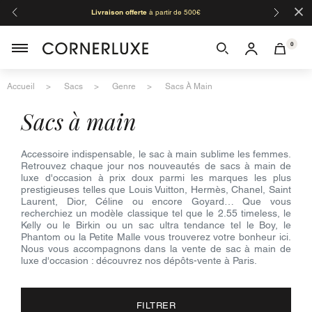
×
Livraison offerte
à partir de 500€
Orga
0
Accueil
Sacs
Genre
Sacs À Main
sacs à main
Accessoire indispensable, le sac à main sublime les femmes.
Retrouvez chaque jour nos nouveautés de sacs à main de
luxe d'occasion à prix doux parmi les marques les plus
prestigieuses telles que Louis Vuitton, Hermès, Chanel, Saint
Laurent, Dior, Céline ou encore Goyard… Que vous
recherchiez un modèle classique tel que le 2.55 timeless, le
Kelly ou le Birkin ou un sac ultra tendance tel le Boy, le
Phantom ou la Petite Malle vous trouverez votre bonheur ici.
Nous vous accompagnons dans la vente de sac à main de
luxe d'occasion : découvrez nos dépôts-vente à Paris.
FILTRER