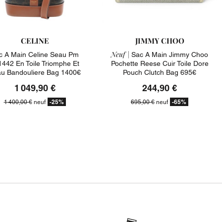
CELINE
JIMMY CHOO
Neuf |
c A Main Celine Seau Pm
Sac A Main Jimmy Choo
442 En Toile Triomphe Et
Pochette Reese Cuir Toile Dore
u Bandouliere Bag 1400€
Pouch Clutch Bag 695€
1 049,90 €
244,90 €
-25%
-65%
1 400,00 €
neuf
695,00 €
neuf