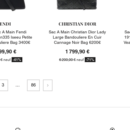
ENDI
CHRISTIAN DIOR
 A Main Fendi
Sac A Main Christian Dior Lady
Sa
n335 Iseeu Petite
Large Bandouliere En Cuir
191
uliere Bag 3400€
Cannage Noir Bag 6200€
Vea
99,90 €
1 799,90 €
-41%
-71%
 €
neuf
6 200,00 €
neuf
Suivant
3
…
86