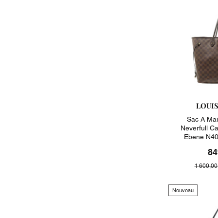
LOUI
Sac A Mai
Neverfull C
Ebene N40
84
1 600,00
Nouveau