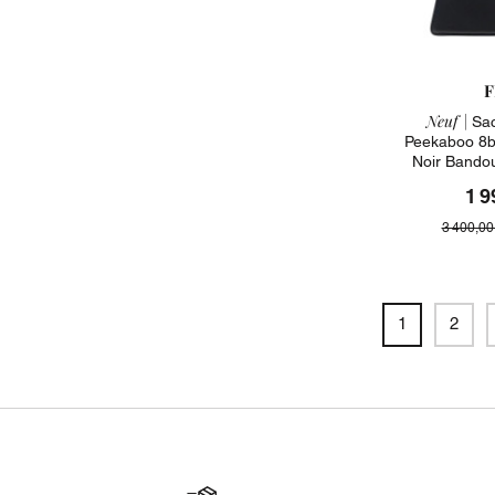
F
Neuf |
Sac
Peekaboo 8b
Noir Bando
1 9
3 400,00
1
2