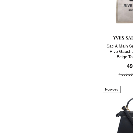
YVES SA
Sac A Main S
Rive Gauche
Beige T
49
1 550,00
Nouveau