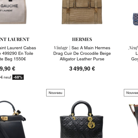
INT LAURENT
HERMES
Vintage |
Neuf
aint Laurent Cabas
Sac A Main Hermes
 499290 En Toile
Drag Cuir De Crocodile Beige
L
ote Bag 1550€
Alligator Leather Purse
Goy
9,90 €
3 499,90 €
-68%
 €
neuf
Nouveau
Nouvea