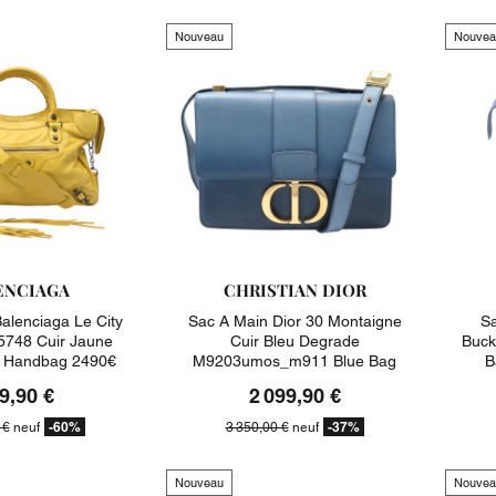
Nouveau
Nouvea
ENCIAGA
CHRISTIAN DIOR
alenciaga Le City
Sac A Main Dior 30 Montaigne
Sa
748 Cuir Jaune
Cuir Bleu Degrade
Buck
e Handbag 2490€
M9203umos_m911 Blue Bag
B
3350€
9,90 €
2 099,90 €
-60%
-37%
 €
neuf
3 350,00 €
neuf
Nouveau
Nouvea