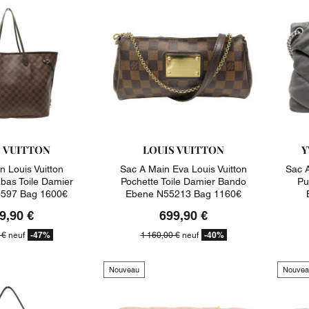
S VUITTON
LOUIS VUITTON
Y
n Louis Vuitton
Sac A Main Eva Louis Vuitton
Sac A
abas Toile Damier
Pochette Toile Damier Bando
Pu
597 Bag 1600€
Ebene N55213 Bag 1160€
9,90 €
699,90 €
-47%
-40%
 €
neuf
1 160,00 €
neuf
Nouveau
Nouvea