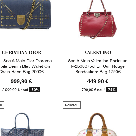
CHRISTIAN DIOR
VALENTINO
 |
Sac A Main Dior Diorama
Sac A Main Valentino Rockstud
Toile Denim Bleu Wallet On
Iw2b0037bol En Cuir Rouge
Chain Hand Bag 2000€
Bandouliere Bag 1790€
999,90 €
449,90 €
-50%
-75%
2 000,00 €
neuf
1 790,00 €
neuf
u
Nouveau