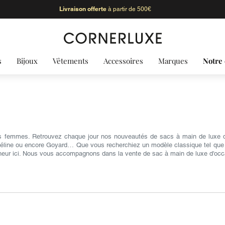
Livraison offerte
à partir de 500€
s
Bijoux
Vêtements
Accessoires
Marques
Notre 
s femmes. Retrouvez chaque jour nos nouveautés de sacs à main de luxe d'
Céline ou encore Goyard… Que vous recherchiez un modèle classique tel que le 
heur ici. Nous vous accompagnons dans la vente de sac à main de luxe d'occ