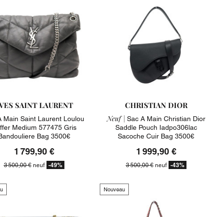
VES SAINT LAURENT
CHRISTIAN DIOR
Neuf |
 Main Saint Laurent Loulou
Sac A Main Christian Dior
ffer Medium 577475 Gris
Saddle Pouch Iadpo306lac
Bandouliere Bag 3500€
Sacoche Cuir Bag 3500€
1 799,90 €
1 999,90 €
-49%
-43%
3 500,00 €
neuf
3 500,00 €
neuf
u
Nouveau