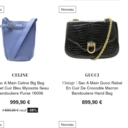
u
Nouveau
CELINE
GUCCI
Vintage |
c A Main Celine Big Bag
Sac A Main Gucci Rabat
et Cuir Bleu Myosotis Seau
En Cuir De Crocodile Marron
andouliere Purse 1600€
Bandouliere Hand Bag
999,90 €
899,90 €
-38%
1 600,00 €
neuf
u
Nouveau