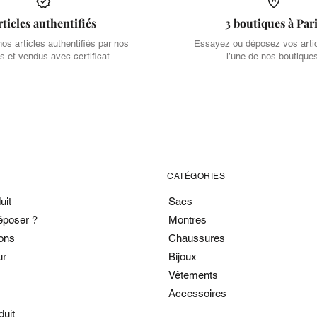
rticles authentifiés
3 boutiques à Par
s articles authentifiés par nos
Essayez ou déposez vos arti
s et vendus avec certificat.
l’une de nos boutique
CATÉGORIES
uit
Sacs
époser ?
Montres
ons
Chaussures
ur
Bijoux
Vêtements
Accessoires
duit