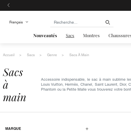
Nouveautés
Sacs
Montres
Chaussure
Accueil
Sacs
Genre
Sacs À Main
sacs
à
Accessoire indispensable, le sac à main sublime le
Louis Vuitton, Hermès, Chanel, Saint Laurent, Dior, 
Phantom ou la Petite Malle vous trouverez votre bon
main
MARQUE