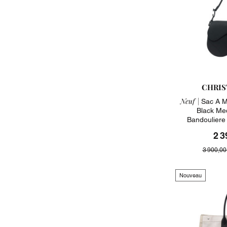
CHRIS
Neuf |
Sac A M
Black Me
Bandouliere
2 3
3 900,00
Nouveau