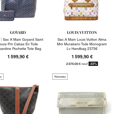
GOYARD
LOUIS VUITTON
 |
Sac A Main Goyard Saint
Sac A Main Louis Vuitton Alma
ouis Pm Cabas En Toile
Mm Murakami Toile Monogram
ardine Pochette Tote Bag
Lv Handbag 2375€
1 599,90 €
1 599,90 €
-33%
2 375,00 €
neuf
u
Nouveau