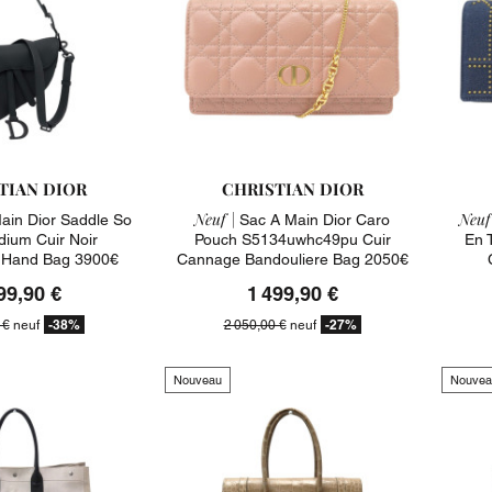
TIAN DIOR
CHRISTIAN DIOR
Neuf |
Neuf
ain Dior Saddle So
Sac A Main Dior Caro
dium Cuir Noir
Pouch S5134uwhc49pu Cuir
En 
 Hand Bag 3900€
Cannage Bandouliere Bag 2050€
99,90 €
1 499,90 €
-38%
-27%
 €
neuf
2 050,00 €
neuf
Nouveau
Nouvea