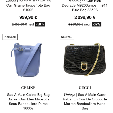
Cabas Phantom Medium En
Montaigne Cuir Bleu
Cuir Graine Taupe Tote Bag
Degrade M9203umos_m911
2400€
Blue Bag 3350€
999,90 €
2 099,90 €
-58%
-37%
2 400,00 €
neuf
3 350,00 €
neuf
Nouveau
Nouveau
CELINE
GUCCI
Vintage |
Sac A Main Celine Big Bag
Sac A Main Gucci
Bucket Cuir Bleu Myosotis
Rabat En Cuir De Crocodile
Seau Bandouliere Purse
Marron Bandouliere Hand
1600€
Bag