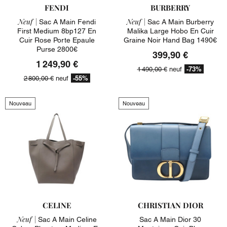
FENDI
BURBERRY
Neuf |
Neuf |
Sac A Main Fendi
Sac A Main Burberry
First Medium 8bp127 En
Malika Large Hobo En Cuir
Cuir Rose Porte Epaule
Graine Noir Hand Bag 1490€
Purse 2800€
399,90 €
1 249,90 €
-73%
1 490,00 €
neuf
-55%
2 800,00 €
neuf
Nouveau
Nouveau
CELINE
CHRISTIAN DIOR
Neuf |
Sac A Main Celine
Sac A Main Dior 30