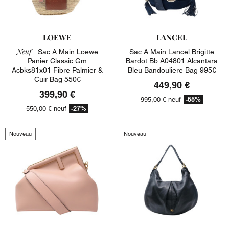
LOEWE
LANCEL
Neuf |
Sac A Main Loewe
Sac A Main Lancel Brigitte
Panier Classic Gm
Bardot Bb A04801 Alcantara
Acbks81x01 Fibre Palmier &
Bleu Bandouliere Bag 995€
Cuir Bag 550€
449,90 €
399,90 €
-55%
995,00 €
neuf
-27%
550,00 €
neuf
Nouveau
Nouveau