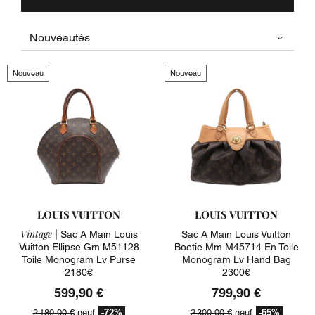
Nouveau
Nouveau
LOUIS VUITTON
LOUIS VUITTON
Vintage |
Sac A Main Louis
Sac A Main Louis Vuitton
Vuitton Ellipse Gm M51128
Boetie Mm M45714 En Toile
Toile Monogram Lv Purse
Monogram Lv Hand Bag
2180€
2300€
599,90 €
799,90 €
-72%
-65%
2 180,00 €
neuf
2 300,00 €
neuf