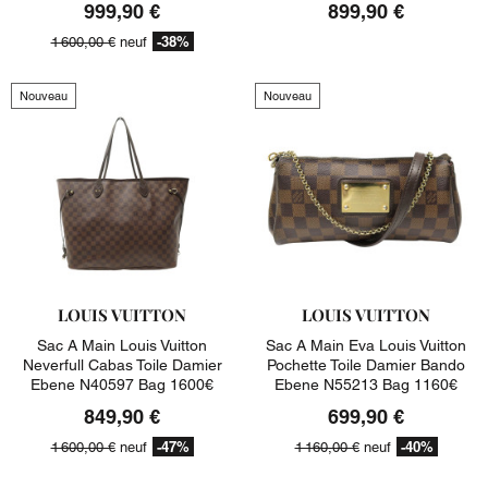
999,90 €
899,90 €
-38%
1 600,00 €
neuf
Nouveau
Nouveau
LOUIS VUITTON
LOUIS VUITTON
Sac A Main Louis Vuitton
Sac A Main Eva Louis Vuitton
Neverfull Cabas Toile Damier
Pochette Toile Damier Bando
Ebene N40597 Bag 1600€
Ebene N55213 Bag 1160€
849,90 €
699,90 €
-47%
-40%
1 600,00 €
neuf
1 160,00 €
neuf