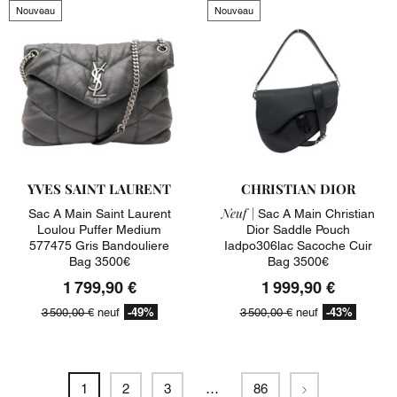
Nouveau
Nouveau
YVES SAINT LAURENT
CHRISTIAN DIOR
Neuf |
Sac A Main Saint Laurent
Sac A Main Christian
Loulou Puffer Medium
Dior Saddle Pouch
577475 Gris Bandouliere
Iadpo306lac Sacoche Cuir
Bag 3500€
Bag 3500€
1 799,90 €
1 999,90 €
-49%
-43%
3 500,00 €
neuf
3 500,00 €
neuf
Suivant
1
2
3
…
86