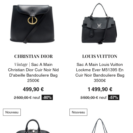
CHRISTIAN DIOR
LOUIS VUITTON
Vintage |
Sac A Main
Sac A Main Louis Vuitton
Christian Dior Cuir Noir Nid
Lockme Ever M51395 En
D'abeille Bandouliere Bag
Cuir Noir Bandouliere Bag
2500€
3500€
499,90 €
1 499,90 €
-80%
-57%
2 500,00 €
neuf
3 500,00 €
neuf
Nouveau
Nouveau