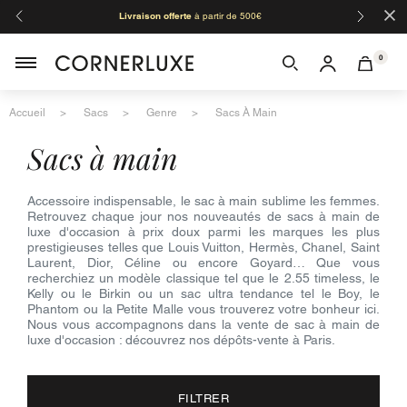
×
Livraison offerte
à partir de 500€
Orga
0
Accueil
Sacs
Genre
Sacs À Main
sacs à main
Accessoire indispensable, le sac à main sublime les femmes.
Retrouvez chaque jour nos nouveautés de sacs à main de
luxe d'occasion à prix doux parmi les marques les plus
prestigieuses telles que Louis Vuitton, Hermès, Chanel, Saint
Laurent, Dior, Céline ou encore Goyard… Que vous
recherchiez un modèle classique tel que le 2.55 timeless, le
Kelly ou le Birkin ou un sac ultra tendance tel le Boy, le
Phantom ou la Petite Malle vous trouverez votre bonheur ici.
Nous vous accompagnons dans la vente de sac à main de
luxe d'occasion : découvrez nos dépôts-vente à Paris.
FILTRER