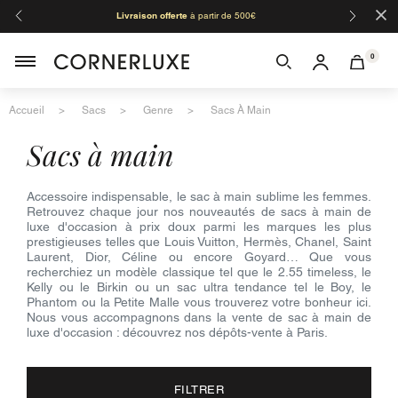
×
Livraison offerte
à partir de 500€
Orga
0
Accueil
Sacs
Genre
Sacs À Main
sacs à main
Accessoire indispensable, le sac à main sublime les femmes.
Retrouvez chaque jour nos nouveautés de sacs à main de
luxe d'occasion à prix doux parmi les marques les plus
prestigieuses telles que Louis Vuitton, Hermès, Chanel, Saint
Laurent, Dior, Céline ou encore Goyard… Que vous
recherchiez un modèle classique tel que le 2.55 timeless, le
Kelly ou le Birkin ou un sac ultra tendance tel le Boy, le
Phantom ou la Petite Malle vous trouverez votre bonheur ici.
Nous vous accompagnons dans la vente de sac à main de
luxe d'occasion : découvrez nos dépôts-vente à Paris.
FILTRER