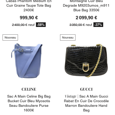
Cabas Phantom Medium En
Montaigne Cuir Bleu
Cuir Graine Taupe Tote Bag
Degrade M9203umos_m911
2400€
Blue Bag 3350€
999,90 €
2 099,90 €
-58%
-37%
2 400,00 €
neuf
3 350,00 €
neuf
Nouveau
Nouveau
CELINE
GUCCI
Vintage |
Sac A Main Celine Big Bag
Sac A Main Gucci
Bucket Cuir Bleu Myosotis
Rabat En Cuir De Crocodile
Seau Bandouliere Purse
Marron Bandouliere Hand
1600€
Bag