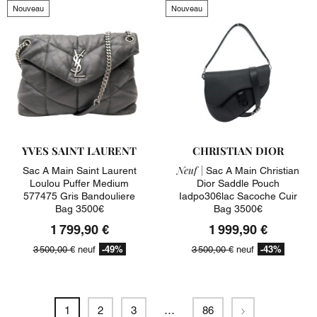
Nouveau
Nouveau
YVES SAINT LAURENT
CHRISTIAN DIOR
Neuf |
Sac A Main Saint Laurent
Sac A Main Christian
Loulou Puffer Medium
Dior Saddle Pouch
577475 Gris Bandouliere
Iadpo306lac Sacoche Cuir
Bag 3500€
Bag 3500€
1 799,90 €
1 999,90 €
-49%
-43%
3 500,00 €
neuf
3 500,00 €
neuf
Suivant
1
2
3
…
86