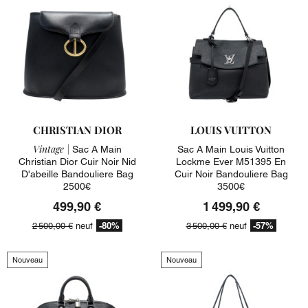
CHRISTIAN DIOR
LOUIS VUITTON
Vintage |
Sac A Main
Sac A Main Louis Vuitton
Christian Dior Cuir Noir Nid
Lockme Ever M51395 En
D'abeille Bandouliere Bag
Cuir Noir Bandouliere Bag
2500€
3500€
499,90 €
1 499,90 €
-80%
-57%
2 500,00 €
neuf
3 500,00 €
neuf
Nouveau
Nouveau