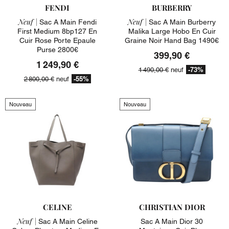
FENDI
BURBERRY
Neuf |
Neuf |
Sac A Main Fendi
Sac A Main Burberry
First Medium 8bp127 En
Malika Large Hobo En Cuir
Cuir Rose Porte Epaule
Graine Noir Hand Bag 1490€
Purse 2800€
399,90 €
1 249,90 €
-73%
1 490,00 €
neuf
-55%
2 800,00 €
neuf
Nouveau
Nouveau
CELINE
CHRISTIAN DIOR
Neuf |
Sac A Main Celine
Sac A Main Dior 30