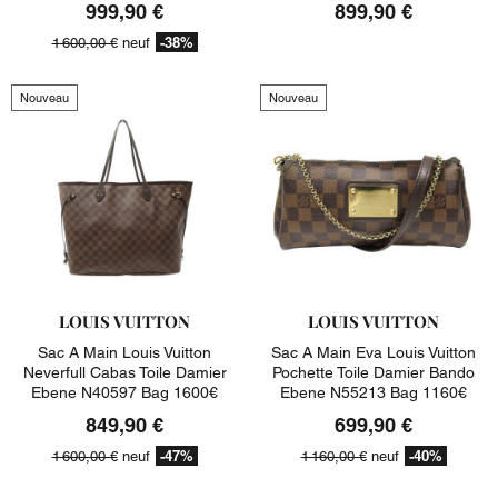
999,90 €
899,90 €
-38%
1 600,00 €
neuf
Nouveau
Nouveau
LOUIS VUITTON
LOUIS VUITTON
Sac A Main Louis Vuitton
Sac A Main Eva Louis Vuitton
Neverfull Cabas Toile Damier
Pochette Toile Damier Bando
Ebene N40597 Bag 1600€
Ebene N55213 Bag 1160€
849,90 €
699,90 €
-47%
-40%
1 600,00 €
neuf
1 160,00 €
neuf