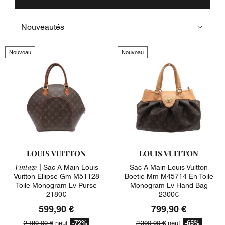
Nouveau
Nouveau
LOUIS VUITTON
LOUIS VUITTON
Vintage |
Sac A Main Louis
Sac A Main Louis Vuitton
Vuitton Ellipse Gm M51128
Boetie Mm M45714 En Toile
Toile Monogram Lv Purse
Monogram Lv Hand Bag
2180€
2300€
599,90 €
799,90 €
-72%
-65%
2 180,00 €
neuf
2 300,00 €
neuf