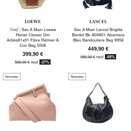
LOEWE
LANCEL
Neuf |
Sac A Main Loewe
Sac A Main Lancel Brigitte
Panier Classic Gm
Bardot Bb A04801 Alcantara
Acbks81x01 Fibre Palmier &
Bleu Bandouliere Bag 995€
Cuir Bag 550€
449,90 €
399,90 €
-55%
995,00 €
neuf
-27%
550,00 €
neuf
Nouveau
Nouveau