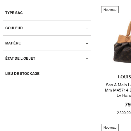
Nouveau
TYPE SAC
COULEUR
MATIÈRE
ÉTAT DE L'OBJET
LIEU DE STOCKAGE
LOUI
Sac A Main Lo
Mm M45714 E
Lv Han
79
2 300,00
Nouveau