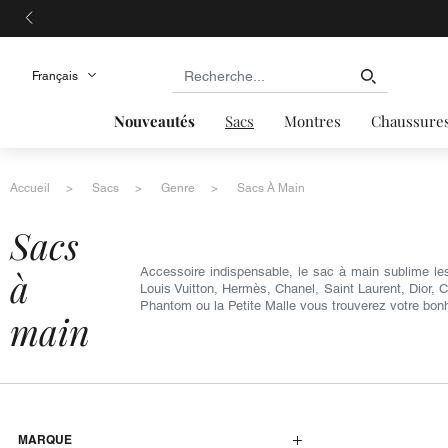
Nouveautés
Sacs
Montres
Chaussure
Accueil
Sacs
Genre
Sacs À Main
sacs
à
Accessoire indispensable, le sac à main sublime le
Louis Vuitton, Hermès, Chanel, Saint Laurent, Dior, 
Phantom ou la Petite Malle vous trouverez votre bon
main
MARQUE