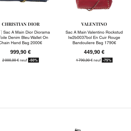
CHRISTIAN DIOR
VALENTINO
 |
Sac A Main Dior Diorama
Sac A Main Valentino Rockstud
Toile Denim Bleu Wallet On
Iw2b0037bol En Cuir Rouge
Chain Hand Bag 2000€
Bandouliere Bag 1790€
999,90 €
449,90 €
-50%
-75%
2 000,00 €
neuf
1 790,00 €
neuf