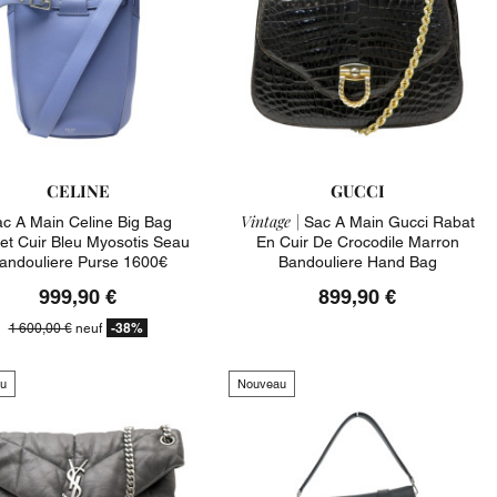
CELINE
GUCCI
Vintage |
c A Main Celine Big Bag
Sac A Main Gucci Rabat
et Cuir Bleu Myosotis Seau
En Cuir De Crocodile Marron
andouliere Purse 1600€
Bandouliere Hand Bag
999,90 €
899,90 €
-38%
1 600,00 €
neuf
u
Nouveau