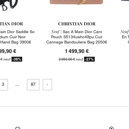
TIAN DIOR
CHRISTIAN DIOR
Neuf |
Neuf
ain Dior Saddle So
Sac A Main Dior Caro
dium Cuir Noir
Pouch S5134uwhc49pu Cuir
En 
 Hand Bag 3900€
Cannage Bandouliere Bag 2050€
99,90 €
1 499,90 €
-38%
-27%
 €
neuf
2 050,00 €
neuf
Suivant
3
…
87