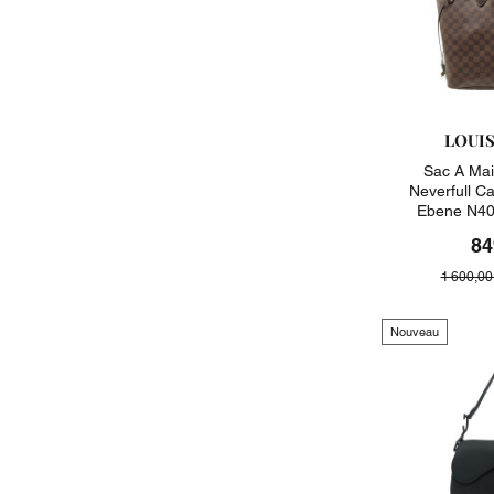
LOUI
Sac A Mai
Neverfull C
Ebene N40
84
1 600,00
Nouveau