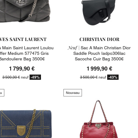
VES SAINT LAURENT
CHRISTIAN DIOR
Neuf |
 Main Saint Laurent Loulou
Sac A Main Christian Dior
ffer Medium 577475 Gris
Saddle Pouch Iadpo306lac
Bandouliere Bag 3500€
Sacoche Cuir Bag 3500€
1 799,90 €
1 999,90 €
-49%
-43%
3 500,00 €
neuf
3 500,00 €
neuf
u
Nouveau