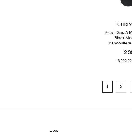
CHRIS
Neuf |
Sac A M
Black Me
Bandouliere
2 3
3 900,00
1
2