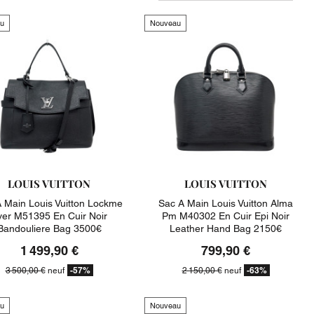
u
Nouveau
LOUIS VUITTON
LOUIS VUITTON
 Main Louis Vuitton Lockme
Sac A Main Louis Vuitton Alma
ver M51395 En Cuir Noir
Pm M40302 En Cuir Epi Noir
Bandouliere Bag 3500€
Leather Hand Bag 2150€
1 499,90 €
799,90 €
-57%
-63%
3 500,00 €
neuf
2 150,00 €
neuf
u
Nouveau