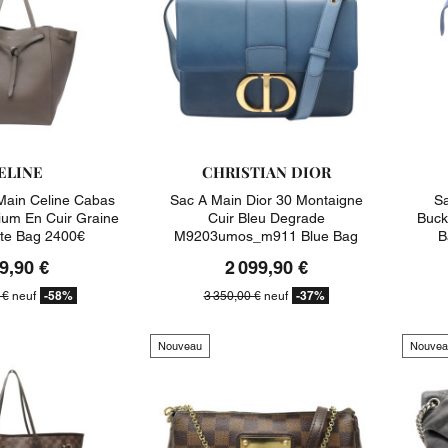
ELINE
CHRISTIAN DIOR
Main Celine Cabas
Sac A Main Dior 30 Montaigne
Sa
um En Cuir Graine
Cuir Bleu Degrade
Buck
te Bag 2400€
M9203umos_m911 Blue Bag
B
3350€
9,90 €
2 099,90 €
-58%
-37%
 €
neuf
3 350,00 €
neuf
Nouveau
Nouvea