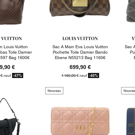
S VUITTON
LOUIS VUITTON
Y
n Louis Vuitton
Sac A Main Eva Louis Vuitton
Sac A
abas Toile Damier
Pochette Toile Damier Bando
Pu
597 Bag 1600€
Ebene N55213 Bag 1160€
9,90 €
699,90 €
-47%
-40%
 €
neuf
1 160,00 €
neuf
Nouveau
Nouvea