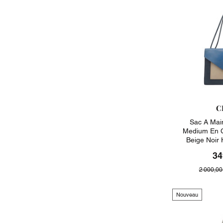
C
Sac A Mai
Medium En Cu
Beige Noir
34
2 000,00
Nouveau