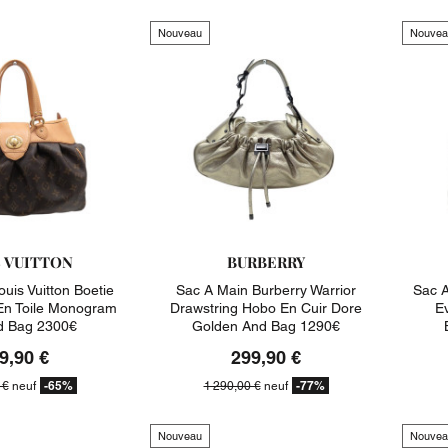
Nouveau
Nouvea
S VUITTON
BURBERRY
uis Vuitton Boetie
Sac A Main Burberry Warrior
Sac A
n Toile Monogram
Drawstring Hobo En Cuir Dore
E
d Bag 2300€
Golden And Bag 1290€
9,90 €
299,90 €
-65%
-77%
 €
neuf
1 290,00 €
neuf
Nouveau
Nouvea