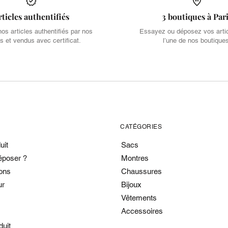
rticles authentifiés
3 boutiques à Par
s articles authentifiés par nos
Essayez ou déposez vos arti
s et vendus avec certificat.
l’une de nos boutique
CATÉGORIES
uit
Sacs
époser ?
Montres
ons
Chaussures
ur
Bijoux
Vêtements
Accessoires
duit