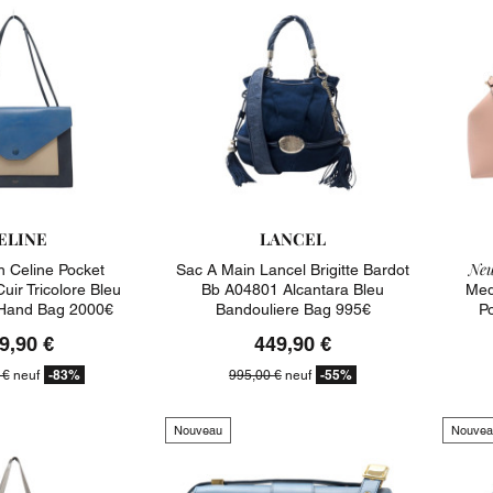
ELINE
LANCEL
Neu
n Celine Pocket
Sac A Main Lancel Brigitte Bardot
ir Tricolore Bleu
Bb A04801 Alcantara Bleu
Med
 Hand Bag 2000€
Bandouliere Bag 995€
P
9,90 €
449,90 €
-83%
-55%
 €
neuf
995,00 €
neuf
Nouveau
Nouvea