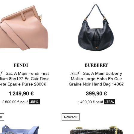
FENDI
BURBERRY
f |
Neuf |
Sac A Main Fendi First
Sac A Main Burberry
ium 8bp127 En Cuir Rose
Malika Large Hobo En Cuir
orte Epaule Purse 2800€
Graine Noir Hand Bag 1490€
1 249,90 €
399,90 €
-55%
-73%
2 800,00 €
neuf
1 490,00 €
neuf
u
Nouveau